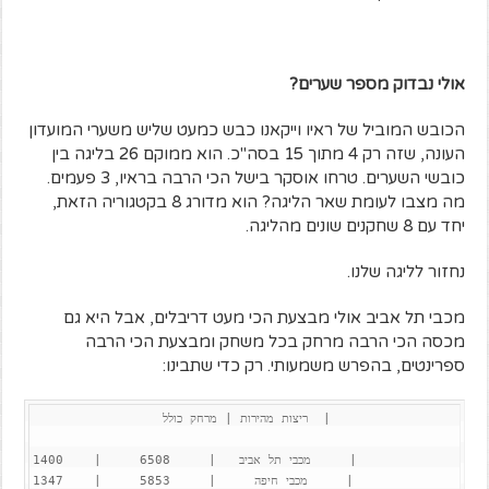
אולי נבדוק מספר שערים?
הכובש המוביל של ראיו וייקאנו כבש כמעט שליש משערי המועדון
העונה, שזה רק 4 מתוך 15 בסה"כ. הוא ממוקם 26 בליגה בין
כובשי השערים. טרחו אוסקר בישל הכי הרבה בראיו, 3 פעמים.
מה מצבו לעומת שאר הליגה? הוא מדורג 8 בקטגוריה הזאת,
יחד עם 8 שחקנים שונים מהליגה.
נחזור לליגה שלנו.
מכבי תל אביב אולי מבצעת הכי מעט דריבלים, אבל היא גם
מכסה הכי הרבה מרחק בכל משחק ומבצעת הכי הרבה
ספרינטים, בהפרש משמעותי. רק כדי שתבינו:
                 ריצות מהירות | מרחק כולל  |

מכבי תל אביב   |     6508     |    1400     |

מכבי חיפה     |     5853     |    1347     |
