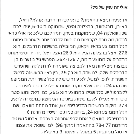
אולי זה עניין של גיל?
אז איפה נמצאת האמת? כדאי לכדרר הרבה או לא? ריאל,
באיירן, דורטמונד, ברצלונה וסיטי, שממוקמות 5-10, יגידו לכם
שכן. שאלקה 04, שממוקמת בניהן, תגיד לכם שלא. אז אולי כדאי
לבדוק מה גורם לקבוצות מסוימות לכדרר יותר ולאחרות פחות.
הגיל הממוצע בראיו וייקאנו, המובילה ברשימת הדריבלים, הוא
27.6. אצל ברצלונה הגיל הוא 26.9 ואצל ריאל מדריד וסיטי אנחנו
מדברים על ממוצע דומה, 26.7 ו-26.4. הפרשי גיל מזעריים בין
קבוצות מצליחות מאד לקבוצה שעומדת לרדת ליגה ושהפרש
הדריבלים שלהן למשחק הוא רק 2.5, בין ראיו הראשונה לריאל
העשירית. לניס, למשל, לא עוזר שיש לה סגל צעיר יותר. הממוצע
שם הוא 24 בדיוק, שלא מקרב אותם אפילו לכרטיס לאירופה.
לליברפול יש סגל שגילו בממוצע הוא 26.5, כמו ריאל ומנצ'סטר
סיטי והיא אפילו לא ברשימה. ביונייטד הממוצע כמעט זה לראיו,
27.4. מיקום ברשימת הדריבלים? 67, אחד מתחת מונאקו, שם
הגיל הממוצע הוא 24, בדיוק כמו ניס. יונייטד מדורגת 6
בפרמיירליג. מונאקו? אחת לפני אחרונה בצרפת. ארסנל ואינטר
מדורגות 77 ו-78 בהתאמה (מתוך 98), למי ששאל את עצמו.
ארסנל ממוקמת 5 באנגליה ואינטר 3 באיטליה.