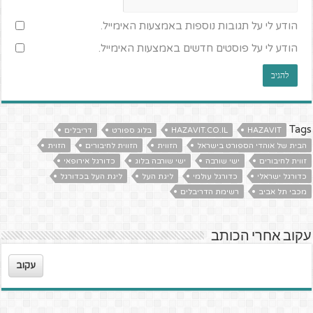
הודע לי על תגובות נוספות באמצעות האימייל.
הודע לי על פוסטים חדשים באמצעות האימייל.
Tags
HAZAVIT
HAZAVIT.CO.IL
בלוג ספורט
דריבלים
הבית של אוהדי הספורט בישראל
הזווית
הזווית לחיבורים
הזוית
זווית לחיבורים
ישי שורבה
ישי שורבה בלוג
כדורגל אירופאי
כדורגל ישראלי
כדורגל עולמי
ליגת העל
ליגת העל בכדורגל
מכבי תל אביב
רשימת הדריבלים
עקוב אחרי הכותב
עקוב