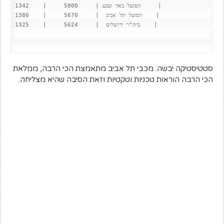
הפועל באר שבע |     5800     |    1342     |

הפועל תל אביב  |     5670     |    1380    |

בית"ר ירושלים  |     5624     |    1325    |

סטטיסטיקה יבשה. מכבי תל אביב מתאמצת הכי הרבה, ממלאת
הכי הרבה הוראות טכניות וטקטיות וזאת הסיבה שהיא מצליחה.