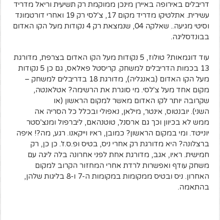
דריבלים באירופה באיירן מינכן ממוקמת רק תשיעית וריאל מדריד
עשירית. אתלטיקו מדריד מקום 17, צ'לסי רק 19 ואחרי דורטמונד
וסיטי מגיעה.. שאלקה 04, שנמצאת רק 4 נקודות מעל הקו האדום
בבונדסליגה.
עוד דוגמאות? טולוז, 5 נקודות מעל הקו האדום בצרפת, מדורגת
13 בכמות הדריבלים למשחק. קריסטל פאלאס, גם כן 5 נקודות
מעל הקו האדום (באנגליה), מדורגת 18 בדריבלים למשחק –
מקום אחד מעל צ'לסי. מי סוגרת את הרשימה? אטלאנטה,
שקרובה יותר לקו האדום מאשר למקום הראשון (או
השני). יובנטוס, אינטר, מילאן, נאפולי ובכלל כל הסריה אה
ממש לא בכיוון וכך גם ארסנל, טוטנהאם, ליברפול ומנצ'סטר
יונייטד. ומי במקום הראשון? כמובן, ראיו וייקאנו. רגע, מה?! איפה
ברצלונה? היא מדורגת רק אחרי ניס, בטיס ופ.ס.ז'. כן כן, רק
חמישית. ראיו, אגב, מדורגת אחת לפני אחרונה בלה ליגה עם
משחק עודף ואפשרות לרדת אחרי המחזור הקרוב למקום
האחרון. ניס ובטיס ממקומות במקומות ה-7 ו-8 בליגות שלהן,
בהתאמה.