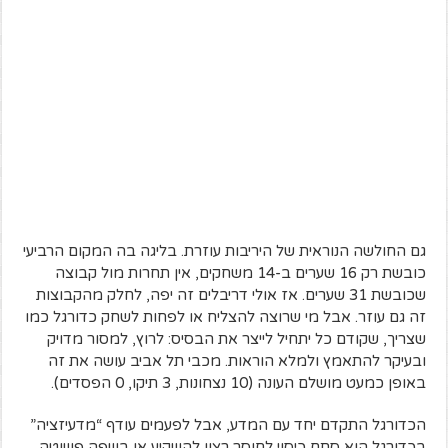
גם החולשה הנוראית של היריבות עוזרת. בליגה בה המקום הרביעי
כובשת רק 16 שערים ב-14 משחקים, אין תחרות מול קבוצה
שכובשת 31 שערים. אז אולי דריבלים זה יפה, לחלק מהקבוצות
זה גם עוזר. אבל מי שרוצה להצליח או לפחות לשחק כדורגל כמו
שצריך, שקודם כל יתחיל לייצר את הבסיס: לרוץ, למסור מדויק
ובעיקר להתאמץ ולמלא הוראות. מכבי תל אביב עושה את זה
באופן כמעט מושלם העונה (10 נצחונות, 3 תיקו, 0 הפסדים).
הכדורגל התקדם יחד עם המדע, אבל לפעמים עודף “מדעיזציה”
בכדורגל הוא סתם כיסוי לחוסר רצון להשקיע או בשפה פשוטה