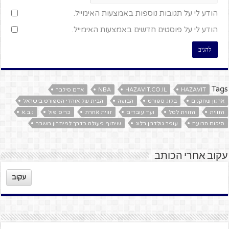
הודע לי על תגובות נוספות באמצעות האימייל.
הודע לי על פוסטים חדשים באמצעות האימייל.
Tags
HAZAVIT
HAZAVIT.CO.IL
NBA
אדם סילבר
ארגון שחקנים
בלוג ספורט
הבועה
הבית של אוהדי הספורט בישראל
הזווית
הזווית לסל
ועד עובדים
זווית אחרת
כריס פול
נ.ב.א
סיכום הבועה
עופר גולדמן בלוג
שיתוף פעולה כדרך לפיתרון משבר
עקוב אחרי הכותב
עקוב