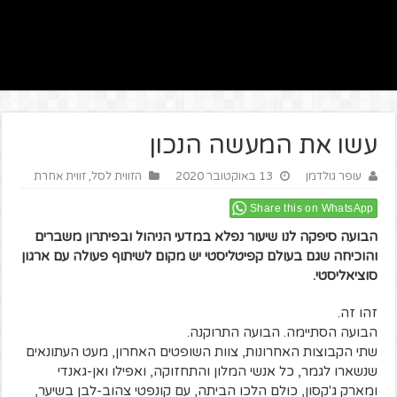
עשו את המעשה הנכון
עופר גולדמן
13 באוקטובר 2020
הזווית לסל
,
זווית אחרת
Share this on WhatsApp
הבועה סיפקה לנו שיעור נפלא במדעי הניהול ובפיתרון משברים
והוכיחה שגם בעולם קפיטליסטי יש מקום לשיתוף פעולה עם ארגון
סוציאליסטי.
זהו זה.
הבועה הסתיימה. הבועה התרוקנה.
שתי הקבוצות האחרונות, צוות השופטים האחרון, מעט העתונאים
שנשארו לגמר, כל אנשי המלון והתחזוקה, ואפילו ואן-גאנדי
ומארק ג'קסון, כולם הלכו הביתה, עם קונפטי צהוב-לבן בשיער,