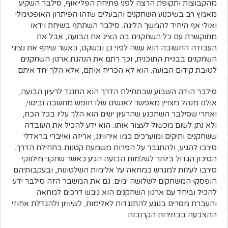
מהקבוצות ותקופת הרצה לפני פתיחת הפלייאוף, סילבר השקיע
מאמץ רב בשיכנוע השחקנים והבעלים שזהו הפיתרון האופטימלי
ואולי אף היחיד להמשך הליגה. סילבר השתתף בשיחת וידאו
מתוקשרת עם כל השחקנים בה הציג את הבועה, אבל את
העבודה החשובה הוא עשה לפני כן ובשקט, כאשר שיתף את נציגי
השחקנים בבניית התוכנית, וכך רתם את הנהגת ארגון השחקנים
לטובת קידום הבועה. הוא לא הכריח אותם, אלא הלך יחד איתם.
סילבר הודה השבוע שבתחילת הדרך הוא התנגד לרעיון הבועה,
אולם מנהל מצויין מאפשר לאנשים שלו חופש מחשבה וביטוי,
ואחרי שסילבר השתכנע שהרעיון ישים הוא הלך עליו בכל הכח,
ולא נתן לשום מכשול לעצור אותו. הוא ידע להכיל את העובדה
ששחקנים ותיקים ומוערכים כמו אירווינג, אריזה ואייברי בראדלי
סירבו להגיע, ולהתגבר על הפרות משמעת קטנות בתחילת הדרך.
הסיכון הגדול ביותר לשלמות הבועה הגיע כאשר שחקני מילווקי
סירבו לעלות למגרש כמחאה על אלימות השלטונות, ובעקבותיהם
הופסקו המשחקים לשלושה ימים. גם את המשבר הזה סילבר ידע
להכיל וביחד עם ארגון השחקנים הוא גיבש דרכים למחאה
והעברת מסרים בנוגע להתנגדות לאלימות, לשיוויון ולהגדלת אחוזי
ההצבעה בבחירות הקרובות.