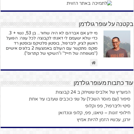
בקטנה על עופר גולדמן
מי ידע אם אברהם לא היה שחור... בן 53, נשוי + 3.
כדי שלא ישעמם לי דאגתי לקבוצה לכל עונה: הפועל
ראשון לציון, ליברפול, בוסטון סלטיקס ובוסטון רד
סוקס. מתקשר עם העולם באמצעות 2 בלוגים אישיים
("משפחה של חייל" ו"השיקוי של קתרוס").
עוד כתבות מעופר גולדמן
המעריץ של אלביס ששיחק ב 24 קבוצות
סיפור ׁ(עם מוסר השכל) על שני כוכבים שעזבו עיר אחת
סיטי וליברפול, פפ וקלופ
חילופי זוגות – טיאגו, פפ, קלופ וגונדואן
יורגן, עכשיו הזמן להיות אמיץ