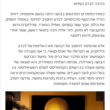
והרבה לברון בעיניים.
כמות הסיפורים המרגשים בבועה היתה כמעט אינסופית. דיוויס
הוריד את הקוף מהכתפיים, לברון התקרב למייקל, באטלר השתיק
את כולם, יוקיץ' עשה קסמים, ואפילו הווארד, שהלייקרס גירשו
מהקבוצה לא מזמן, חזר אליה וזכה בתואר ראשון, עשור אחרי
שהפסיק להיות רלוונטי.
אלא שהסיפור החשוב של הבועה אינו האליפות של לברון
והלייקרס, או הקריסה של יאניס וקוואיי, כי אם העבודה של
הקומישינר אדם סילבר. ושל כריס פול. ומישל רוברטס.
הבועה באורלנדו, שהיתה הצלחה מסחררת, היא תוצאה של
שיתוף פעולה בין העולם הקפיטליסטי לעולם הסוציאליסטי, בין
בעלי ההון לועד העובדים. שיתוף פעולה שבמקומות רבים נראה
דימיוני וחסר סיכוי, הצליח בזכות מנהיגות נחושה, שידעה לשלב
אינטרסים שונים למטרה משותפת.