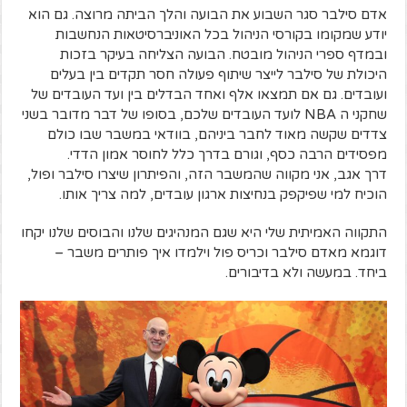
אדם סילבר סגר השבוע את הבועה והלך הביתה מרוצה. גם הוא
יודע שמקומו בקורסי הניהול בכל האוניברסיטאות הנחשבות
ובמדף ספרי הניהול מובטח. הבועה הצליחה בעיקר בזכות
היכולת של סילבר לייצר שיתוף פעולה חסר תקדים בין בעלים
ועובדים. גם אם תמצאו אלף ואחד הבדלים בין ועד העובדים של
שחקני ה NBA לועד העובדים שלכם, בסופו של דבר מדובר בשני
צדדים שקשה מאוד לחבר ביניהם, בוודאי במשבר שבו כולם
מפסידים הרבה כסף, וגורם בדרך כלל לחוסר אמון הדדי.
דרך אגב, אני מקווה שהמשבר הזה, והפיתרון שיצרו סילבר ופול,
הוכיח למי שפיקפק בנחיצות ארגון עובדים, למה צריך אותו.
התקווה האמיתית שלי היא שגם המנהיגים שלנו והבוסים שלנו יקחו
דוגמא מאדם סילבר וכריס פול וילמדו איך פותרים משבר –
ביחד. במעשה ולא בדיבורים.