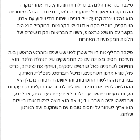
סילבר סגר את הליגה בתחילת חודש מרץ, מיד אחרי מקרה
ההדבקה הראשון, של שחקן יוטה ג'אז, רודי גובר. החל מאותו יום
הוא ניהל שיגרה קבועה של דיונים ושיחות מדי שבוע עם ארגון
השחקנים, מנהלי הקבוצות ובעלי הקבוצות. במקביל הוא היה
בקשר עם הנשיא טראמפ, רשויות הבריאות והקומישינרים של
הליגות המקצועניות האחרות.
סילבר החליף את דיוויד שטרן לפני שש שנים ומהרגע הראשון בנה
מערכת יחסים מצויינת עם כל הממשקים של הנהלת הליגה. הוא
התייחס לשחקנים כאל שותפים עיסקיים, ושיתף את נציגיהם, כריס
פול, נשיא ארגון השחקנים, ומישל רוברטס, מנכ"לית הארגון,
במרבית ההחלטות החשובות, והראשונה והזכורה מכולן היא
ההחלטה לחייב את דונלד סטרלינג למכור את הקליפרס, בעקבות
הערות גזעניות שהשמיע. סילבר לא ידע שתגיע מגפה, אבל ידע
שמתישהו יהיה משבר, וידע שאם הוא רוצה לצלוח אותו בשלום,
הוא צריך לשמור על יחסים טובים עם השחקנים ועם הארגון
שלהם.