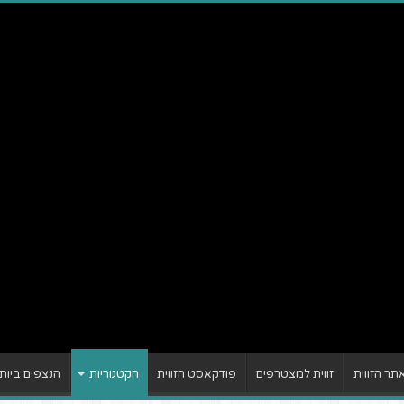
ר הזווית
זווית למצטרפים
פודקאסט הזווית
הקטגוריות
הנצפים ביות