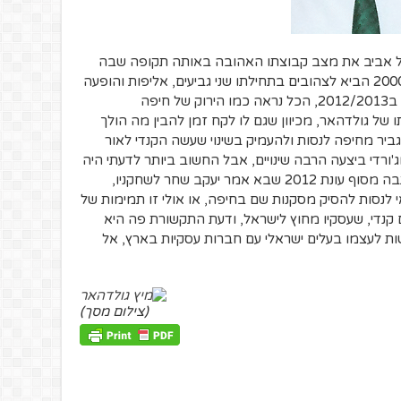
ל אביב את מצב קבוצתו האהובה באותה תקופה שבה
הירוקים זהרו. העשור הראשון של שנות ה-2000 הביא לצהובים בתחילתו שני גביעים, אליפות והופעה
בליגת האלופות, אך בהמשך ועד האליפות ב2012/2013, הכל נראה כמו הירוק של חיפה
תו של גולדהאר, מכיוון שגם לו לקח זמן להבין מה הולך
לגביר מחיפה לנסות ולהעמיק בשינוי שעשה הקנדי לאור
'ורדי ביצעה הרבה שינויים, אבל החשוב ביותר לדעתי היה
ההתנתקות מהתקשורת. קראתי השבוע כתבה מסוף עונת 2012 שבא אמר יעקב שחר לשחקניו,
אי לנסות להסיק מסקנות שם בחיפה, או אולי זו תמימות של
ם קנדי, שעסקיו מחוץ לישראל, ודעת התקשורת פה היא
שות לעצמו בעלים ישראלי עם חברות עסקיות בארץ, אל
(צילום מסך)