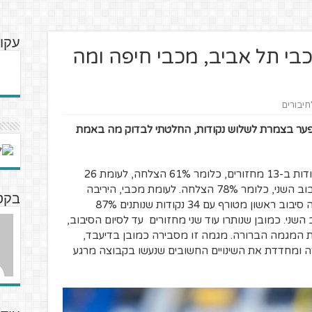
עקו
בי תל אביב, מכבי חיפה ומה
חיבורים
רים וצמצום הפער בצמרת לשלוש נקודות, החלטתי לבדוק מה באמת
מכבי סיימה את הסיבוב הראשון עם 24 נקודות ב-13 מחזורים, כלומר 61% הצלחה, לעומת 26
נקודות שצברה ב-11 מחזורים עד כה בסיבוב השני, כלומר 78% הצלחה. לעומת מכבי, היריבה
בקט
הישירה על התואר, הפועל באר שבע, סיימה סיבוב ראשון מטורף עם 34 נקודות שנותנים 87%
 כה בסיבוב השני. כמובן שנותרו עוד שני מחזורים עד לסיום הסיבוב,
ת המגמה הברורה. מגמה זו מסבירה כמובן בדיעבד,
ומחדדת את השינויים החשובים שנעשו בקבוצה מרגע