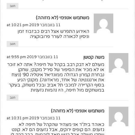
הגב
משתמש אנונימי (לא מזוהה)
11 בנובמבר 2019 at 10:21 pm
האירוע התפרש אצל רבים כבזבוז זמן
וניסיון לכאורה לעורר פרובוקציה
הגב
משה קטשן
11 בנובמבר 2019 at 9:55 pm
מעולם לא דבק רבב בקהל של חיפה? אתה לא זוכר
או לא מכיר את הסיפור של סיריל מקנקי, שחקן
נבחרת קמרון הגדולה ממונדיאל איטליה 90׳ (ניצח
את ארגגנטינה של אחד, מראדונה). מקנקי הגיע
בסוף הקריירה למכבי תל אביב ובכל משחק, בעיקר
במשחקים מול חיפה, היו נהמות גזעניות
הגב
משתמש אנונימי (לא מזוהה)
11 בנובמבר 2019 at 10:31 pm
כאוהד בית"ר אני מצהיר שהקהל של חיפה לא
גזענים. הם קופים ירוקים, אבל גזענים הם לא. קונט
שחקן מעולה אבל רגיש מאד לנהמות, כבר קרה לו