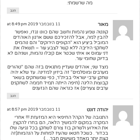
מה שרשמתי.
הגב
מאור
11 בנובמבר 2019 at 8:49 pm
קונטה שמע נהמות וחשב שהם כוונו נגדו, ואפשר
להבין למה, אבל להזכירכם ששם ארגון האוהדים
המוביל ביציע הוא "הקופים הירוקים" והם נוהמים
לשחקני היריבה ללא קשר לצבע עור – תשאלו את
דני עמוס או איתי שכטר אם קיבלו נהמות, ושניהם לא
בדיוק שחומי עור.
מצד שני, אוהדים שעדיין מתגאים בזה שהם "טהורים
מערבים ומוסלמים" זה ביזיון למדינה. עד שלא יהיה
שחקן ערבי ישראלי בבית"ר, כפי שמשחקים בשאר
קבוצות הליגה (חיפה הייתה תמיד חממה לשחקנים
ערבים צעירים) אז כנראה שהם הגזענים
הגב
יהודה דונט
11 בנובמבר 2019 at 8:57 pm
התגובה של הקהל החיפאי היא המזעזת !!! אחרי
המקרה במקום להמשיך הלאה, הם בחרו להקצין
את האירוע ולשרוק בוז צורם לשחקן בכל נגיעה שלו
בכדור . כשכל חטאו שהעיז למחות על הנהמות(זה
קצת יותר מאחד משישים חבר…)