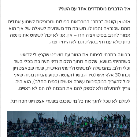
איך הדברים מסתדרים אחד עם השני?
אנטואן קונטה "בחר" במרכאות כפולות ומכופלות לשמוע אחדים
מהם שכנראה נהמו לו. תשובה חד משמעית לשאלה של איך הוא
אמור להגיב בסיטואציה הזו – אין. אני לא יכול לשפוט את קונטה
כיוון שלא עמדתי בנעליו, וגם לא הייתי רוצה.
בכוונה בחרתי לפתוח את הטור עם משפט שקפץ לי לראש
כשתהיתי בנושא, שלקוח מתוך הלכות ודיני תערובת בכלי בשר
וכלי חלב. בהמשלה למשפט ולדעתי האישית, שעה שבאצטדיון
נכחו 30 אלף איש (סיר הבשר) וקונטה שמע נהמות ממה שאני
יכול להעריך במקסימום עשרה אנשים (כפית החלב), הוא היה
צריך להתעלם ולא לספק להם את הבמה לה הם לא ראויים.
לעולם לא נוכל לחנך את כל מי שנכנס בשערי אצטדיוני הכדורגל.