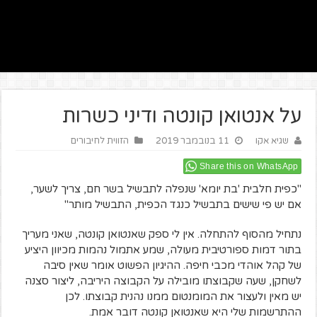
על אנטואן קונטה ודיני כשרות
שגיא אקו
11 בנובמבר 2019
הזווית לחיבורים
Share this on WhatsApp
"כפית חלבית 'בת יומא' שנפלה לתבשיל בשר חם, צריך לשער,
אם יש פי שישים בתבשיל כנגד הכפית, התבשיל מותר"
נתחיל מהסוף להתחלה. אין לי ספק שאנטואן קונטה, שאני מעריך
בתור דמות ספורטיבית מעולה, שמע אתמול נהמות מכיוון היציע
של קהל אוהדי מכבי חיפה. ההיגיון הפשוט אומר שאין סיבה
לשחקן, שעה שקבוצתו מובילה על הקבוצה היריבה, ליצור סצנה
יש מאין ולעצור את המומנטום ממנו נהנית קבוצתו. לכן
ההתרשמות שלי היא שאנטואן קונטה דובר אמת.