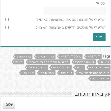
אימייל
הודע לי על תגובות נוספות באמצעות האימייל.
הודע לי על פוסטים חדשים באמצעות האימייל.
Tags
HAZAVIT
HAZAVIT.CO.IL
ביתר ירושלים
בלוג ספורט
גזענות
גזענות בכדורגל
הבית של אוהדי הספורט בישראל
הזווית
הזווית לחיבורים
הזוית
זווית לחיבורים
כדורגל ישראלי
ליגת הבורסה לניירות ערך
ליגת העל
מכבי חיפה
שגיא אקו
שגיא אקו בלוג
עקוב אחרי הכותב
עקוב