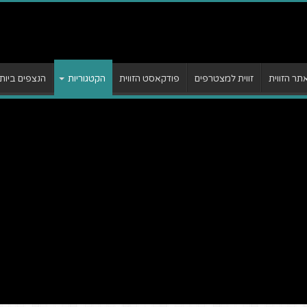
ר הזווית
זווית למצטרפים
פודקאסט הזווית
הקטגוריות
הנצפים ביות