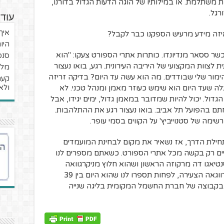
משתלמת. או במילותיו של הוגה הדעות הגדול בדורנו,
רגל.
עוד 
איך
איזה מידע מרעיש הספקנו כבר לקבל?
היו
 ססאר מנדיונדו. כותרות אתרי הספורט צעקו: "הוא
סנס
ת לצוות המקצועי של היריבה העירונית. רגע, בואו נעצור
מלח
מור שלי שבודדים. מה הוא עשה עד היום? בדיקה זריזה
ולא
גלה שעד היום הוא שימש כעוזר מאמן ומנהל טכני. לא
גדול. יכול להיות שמדובר במאמן גדול, ימים יגידו, אבל
חתם בהפועל תל אביב. בואו נעצור רגע את ההתלהבות.
מה של סטנוייביץ' על הקווים בסמי עופר.
תחילת הדרך, אז נשאיר את מקום לבחינת המועמדים
יים רק בקשה מכל אתרי הספורט. כשאתם מספרים לנו
נטיאגו דה מרקוזה הראשון ושהוא חלוץ מניקרגוואה
הצפונית ששיחק 22 משחקים בנבחרת ניקרווגאה הצעירה, לפחות תספרו לנו שהוא היום בין 39
ים האחרונות הבקיע 3 שערים בקבוצה של חברת החשמל המקומית בליגה שנייה