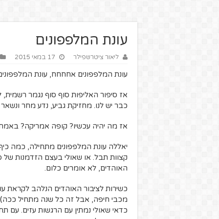
עונת המלפפונים
ליאור ציטרשפילר
17 במאי 2015
עונת המלפפונים אחחחח, עונת המלפפונים.
אז סיפור האליפות סוף סוף נגמר רשמית, ל
כבר יש לנו. מחזיקת גביע, נדע מחר ונשאר ג
אז מה יהיה עכשיו? קופה אמריקה? באמת 
יאללה עונת המלפפונים מתחילה, כמה כיף.
קצוות תבל. או שאולי בעצם הזדמנות של ס
האוהדים, לא אומרים כלום.
כשירות לציבור האוהדים הנלהב לקראת עו
מכבי חיפה, אבל זה כל שנה מתחיל ככה), 
כדאי שאולי נמתין עם הרגשות עזים. עם תח