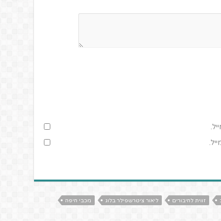
יל.
יל.
זווית לחיבורים
ליאור ציטרשפילר בלוג
מכבי חיפה