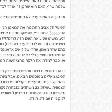
אחריהם ולתהות האם הציפייה הייתה באמת 
שלמה שרף, האם הוא שחקן זר או זר לכדו
אז העונה כאמור עדיין לא הסתיימה אבל 
הפועל תל אביב החתימה את המאמן המוכשר
הגיעעעעע". איזה יופי, סופסוף תחרות אמיתי
רגע, מישהו שמע את השם הזה קודם?!?! הי
בוויקיפדיה (כן, יש לו כבר ערך בעברית) מ
סתם עוזר מאמן, עוזרו של לואיס אראגונס ה
ההתלהבות נשמעת לי כאילו זוז'ה מוריניו 
אני כבר למדתי את הלקח מחצי העונה המרשי
יש עוד דוגמאות רבות אחרות ואנחנו רק ב
הפוטנציאליים בפוסטים הבאים. אבל בינת
שהפועל רעננה מתעניינת בקרלוס גיז'רמו ס
ובארבע השנ
למקומות עבודה. תודה.