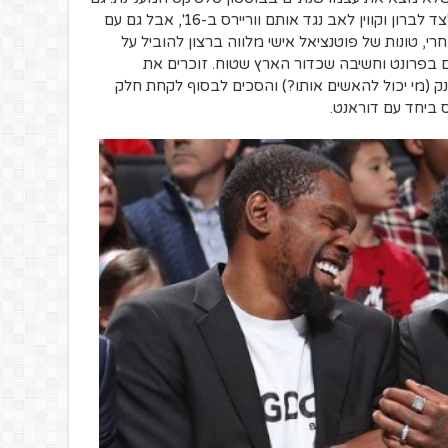
קיירי נשא אות קיין משלו עם אליפות אחת לצד לברון וקווין לאב נגד אותם ווריירס ב-16', אבל גם עם
י, טונות של פוטנציאל אישי מלווה ברצון להוביל על
ם בפרונט וחשיבה שכדור הארץ שטוח. זוכרים את
נק (מי יכול להאשים אותו?) והסכים לבסוף לקחת חלק
ס ביחד עם דוראנט.