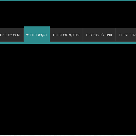
ר הזווית
זווית למצטרפים
פודקאסט הזווית
הקטגוריות
הנצפים ביות