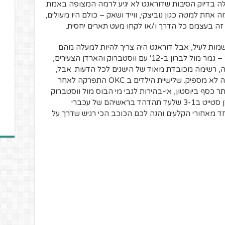
ה בדיוק הסיבות שדוראנט לא יגיע לרמה המצופה באמת
 אחת למטה כגון נוביצקי, ווייד ושאק – כולם היו מעולים,
זה בעצמם כל הדרך ו/או לקחו מעט תארים יחסית.
שמות לעיל, אבל דוראנט היה צריך להיות למעלה מהם
ולפחות בשנותיו הראשונות זה גם נראה כך – גמר מול לברון ב-12' עם ווסטברוק והארדן הצעירים,
הליגה, רשימה מכובדת מאוד של הישגים לכל הדעות. אבל,
ואוי כמה חיכיתי לומר את המשפט הבא, זה לא מספיק. שלישיית הילדים ב OKC התפרקה לאחר
 כסף ביוסטון, אי-בהירות לגבי מי הבוס מול ווסטברוק
ברגעים קריטיים ושמיטת ההובלה מול גולדן סטייט ב3-1 שלעד תהדהד בראשיהם של עכברי
חד מאחורי הקלעים והנה לכם הכוכב הכי רגיש שדרך על