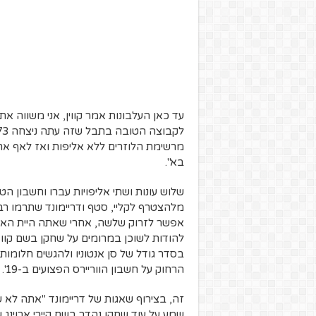
מרשימת הלוזרים ללא אליפות ואז לאף אחד 
בא".
שלוש עונות ושתי אליפויות עברו וחשבון הט
מלהצטרף לקליי, סטף ודריימונד שתרמו רבות
אפשר לזרוק שלשה, אחרי שאתה היית הא
להודות לשוכן במרומים על שחקן בשם קוו
בסדר גודל של סן אנטוניו ולהגשים חלומות
הרחוק על חשבון הווריירס הפצועים ב-19'.
זה, בצירוף שאגות של דריימונד "אתה לא שי
שמע על עוד שחקן נהדר בשם קיירי ארוינג 