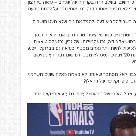
י חשוב, בשלב הזה בקריירה של שניהם – נראה שהרצון
י לא מבינים אותו בדיוק כמו אותי גובר על לקחת טבעת.
י פה בשביל להביע דעה ולהגיד את מה שלא מעט חושבים
, קלעי בחסד, בעל מוטת ידיים כמו של ציפור טרף דרום אמריקאית, נכנע
ושיאל מדיה, נכנע למילותיו של גרין, נכנע לסיטואצית
להבנה שהוא לא יכול להיות יותר נאהב מסטף וכנראה גם בברוקלין ייכנע
כשיחזור מהפציעה שהשביתה אותו לכל עונת 20' ויבין שהנטס לא מבטיחים שום דבר חוץ ממיקום
".
מצבו, לא? מסתבר שאנחנו לא באמת כאלה שונים משחקני
אבל האופי של דוראנט לעיתים מזעזע אותי קצת יותר.