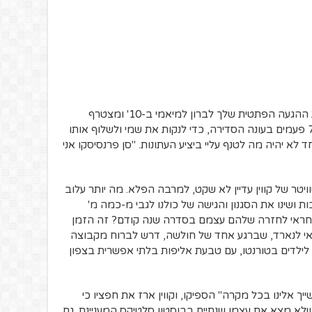
עד כאן העלבונות אמר קווין, אני משווה את ההגעה הפתטית שלך לברון למיאמי ב-10' ומצטרף
לקבוצה הטובה בתבל שזה עתה ניצחה 73 פעמים בעונה הסדירה, כדי לנקות את שמי ולשלוף אותו
לא יהיה מה לטנף עליי ביציע העתונות. "סן פרנסיסקו אני
וויטר של קווין עדיין לא שקט, למרבה הפלא. מה יותר עלוב
 ושינו את הסגנון והגישה של כולנו לגבי מ-כמה מ'
חראי לחזרה שלהם עצמם בסדרה שנה קודם? זה הזמן
אי לנארד, שברגע אחד של חולשה, דרש לברוח מקבוצה
 לילדים בטורנטו, עם טבעת אליפות בלתי אפשרית בצפון
יך אלינו בכל מקרה" הספיקו, וקווין ארז את חפציו כי
שלא מצא את עצמו שנתיים בבוסטון סלטיקס המעניינת. גם