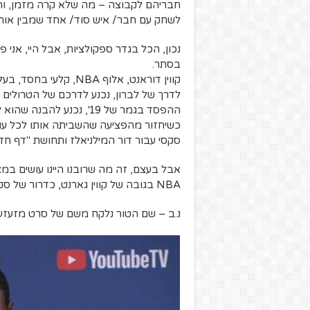
חבריהם לקבוצה – מה שלא קרה מזמן, והכ
לשחק עם חבר/ איש סוד/ אחד שמבין אותי כ
נכון, הכל בגדר ספקולציות, אבל היי, אנ
בסתר.
קווין דוראנט, אלוף NBA
לדרך של לברון, נכנע לדרכם של הטרולים בס
ההפסד בגמר של 19', נכנע 
סקסי עבור דור המילניאלז ותחושת "דף חדש
אבל בעצם, זה מה שרובנו היינו עושים ב
NBA בגובה של קווין גארנט, כדרור של סקוטי פיפן וקליעה של ריי אלן?
נ.ב – שם הטור נלקח משם של סרט מזעזע, 