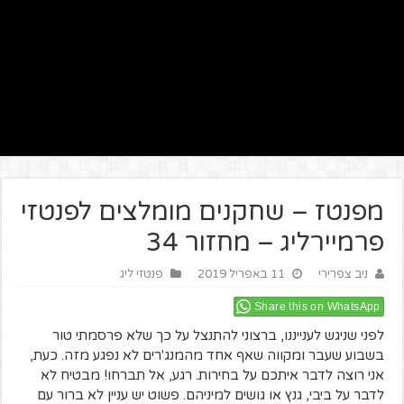
מפנטז – שחקנים מומלצים לפנטזי
פרמיירליג – מחזור 34
ניב צפרירי
11 באפריל 2019
פנטזי ליג
Share this on WhatsApp
לפני שניגש לענייננו, ברצוני להתנצל על כך שלא פרסמתי טור
בשבוע שעבר ומקווה שאף אחד מהמנג'רים לא נפגע מזה. כעת,
אני רוצה לדבר איתכם על בחירות. רגע, אל תברחו! מבטיח לא
לדבר על ביבי, גנץ או גושים למיניהם. פשוט יש עניין לא ברור עם