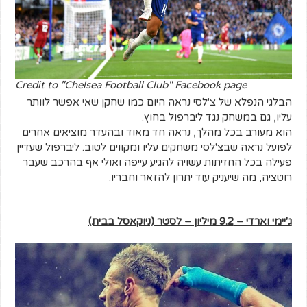
Credit to "Chelsea Football Club" Facebook page
הבלגי הנפלא של צ'לסי נראה היום כמו שחקן שאי אפשר לוותר
עליו, גם במשחק נגד ליברפול בחוץ.
הוא מעורב בכל מהלך, נראה חד מאוד ובהעדר מוציאים אחרים
לפועל נראה שבצ'לסי משחקים עליו ומקווים לטוב. ליברפול שעדיין
פעילה בכל החזיתות עשויה להגיע עייפה ואולי אף בהרכב שעבר
רוטציה, מה שיעניק עוד יתרון להזאר וחבריו.
ג'יימי וארדי – 9.2 מיליון – לסטר (ניוקאסל בבית)