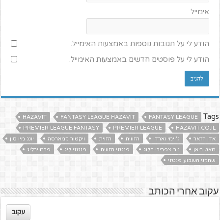
אימייל
הודע לי על תגובות נוספות באמצעות האימייל.
הודע לי על פוסטים חדשים באמצעות האימייל.
Tags
HAZAVIT
FANTASY LEAGUE HAZAVIT
FANTASY LEAGUE
PREMIER LEAGUE FANTASY
PREMIER LEAGUE
HAZAVIT.CO.IL
אדן הזאר
ג'יימי וארדי
הזווית
הזוית
ויקטור קמארסה
יונג מיו סון
מאט ריאן
ניב צפרירי בלוג
פנטזי הזווית
פנטזי ליג
פרמיירליג
שחקני השבוע פנטזי
עקוב אחרי הכותב
עקוב