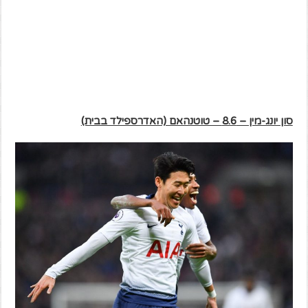
סון יונג-מין – 8.6 – טוטנהאם (האדרספילד בבית)