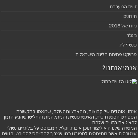
זווית המערכת
חידונים
מונדיאל 2018
מנג'ר
פנטזי ליג
פרויקט פתיחת הליגה הישראלית
אז מי אנחנו ?
אנחנו אוהדים של קבוצות, מהארץ ומהעולם, שמאסו בתקשורת
הספורט הסטנדרטית, האינטרסנטית והמתלהמת והחליטו שהגיע הזמן
להציג את הזווית שלהם.
המטרה שלנו היא ליצור תוכן איכותי וקליל המבוסס על בלוגרים נטולי
אינטרסים אשר מתייחסים לספורט כמו שצריך להתייחס לספורט. בזווית