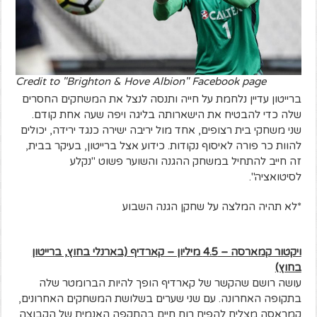
Credit to "Brighton & Hove Albion" Facebook page
ברייטון עדיין נלחמת על חייה ותנסה לנצל את המשחקים החסרים
שלה כדי להבטיח את הישארותה בליגה ויפה שעה אחת קודם.
שני משחקי בית רצופים, אחד מול יריבה ישירה כנגד ירידה, יכולים
להוות כר פורה לאיסוף נקודות. כידוע אצל ברייטון, בעיקר בבית,
זה חייב להתחיל במשחק ההגנה והשוער פשוט "נקלע
לסיטואציה".
*לא תהיה המלצה על שחקן הגנה השבוע
ויקטור קמארסה – 4.5 מיליון – קארדיף (בארנלי בחוץ, ברייטון
בחוץ)
עושה רושם שהקשר של קארדיף הופך להיות הברומטר שלה
בתקופה האחרונה. עם שני שערים בשלושת המשחקים האחרונים,
קמראסה מצליח להפיח רוח חיים בהתקפה האנמית של הקבוצה