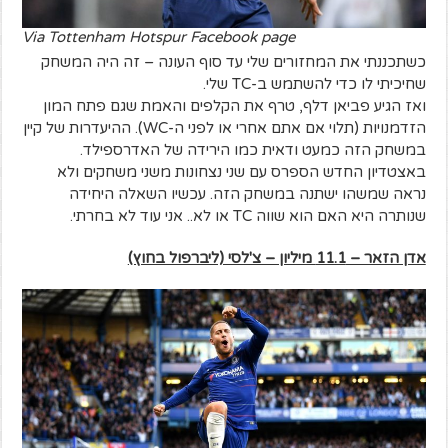
Via Tottenham Hotspur Facebook page
כשתכננתי את המחזורים שלי עד סוף העונה – זה היה המשחק
שחיכיתי לו כדי להשתמש ב-TC שלי.
ואז הגיע פביאן דלף, טרף את הקלפים והאמת שגם פתח המון
הזדמנויות (תלוי אם אתם אחרי או לפני ה-WC). ההיעדרות של קיין
במשחק הזה כמעט ודאית כמו הירידה של האדרספילד.
באצטדיון החדש הספרס עם שני נצחונות משני משחקים ולא
נראה שמשהו ישתנה במשחק הזה. עכשיו השאלה היחידה
שנותרה היא האם הוא שווה TC או לא.. אני עוד לא בחרתי.
אדן הזאר – 11.1 מיליון – צ'לסי (ליברפול בחוץ)