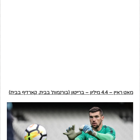
מאט ראיין – 4.4 מיליון – ברייטון (בורנמות' בבית, קארדיף בבית)