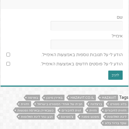
שם
אימייל
הודע לי על תגובות נוספות באמצעות האימייל.
הודע לי על פוסטים חדשים באמצעות האימייל.
Tags
HAZAVIT
HAZAVIT.CO.IL
באיירן מינכן
בארסה
בלוג ספורט
ברצלונה
הבית של אוהדי הספורט בישראל
הזווית
הזווית לחיבורים
הזוית
זווית לחיבורים
כשבאיירן ובארסה נפגשות
ליגת האלופות
מפגש פסגה
צ'מפיונס
רבע גמר ליגת האלופות
שקד ברויר בלוג