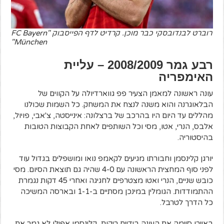
רוברט לבנדובסקי כבר מוכן. קרדיט לדף הפייסבוק "FC Bayern
München"
רבע גמר 2008/2009 – עליית
האימפריה
עונה ראשונה למאמן הצעיר פפ גווארדיולה על הקווים של
הבלאוגרנה והוא משנה לנצח את המשחק. כל השמות שכולנו
מהללים עד היום היו בהרכב של ברצלונה: אינייסטה, צ'אבי, פויול,
אלבס, הנרי, אטו, מסי וכל השותפים לאחת הקבוצות הטובות
בהיסטוריה.
יורגן קלינסמן וחבורתו מגיעים לקאמפ נואו ומושפלים בגדול עוד
לפני סוף המחצית הראשונה עם 4-0 שהיה גם תוצאת הסיום. מסי
כובש שניים, הנרי ואטו מצטרפים לחגיגה ואחרי 45 דקות נגמרת
ההתמודדות. הגומלין במינכן מסתיים ב-1-1 ובארסה המשיכה
כל הדרך לטרבל.
באיירן סיימה את העונה בידיים ריקות, קלינסמן אפילו לא גמר את