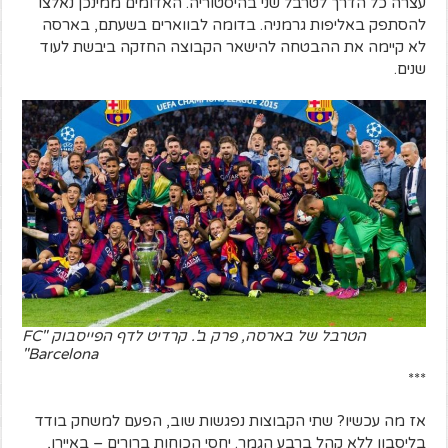
עצרה כל הדרך לטרבל שני בהיסטוריה. האדומים ממינכן נאלצו
להסתפק באליפות גרמניה. בדומה לבווארים בשעתם, בארסה
לא קיימה את ההבטחה להישאר הקבוצה החזקה ביבשת לעוד
שנים.
הטרבל של בארסה, פרק ב'. קרדיט לדף הפייסבוק "FC
Barcelona"
***
אז מה עכשיו? שתי הקבוצות נפגשות שוב, הפעם למשחק בודד
בליסבון ללא קהל ברבע הגמר. יחסי הכוחות ברורים – באיירן,