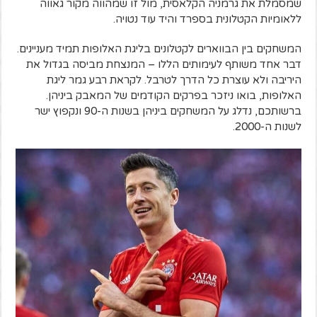
שמסמלת את גרמניה הקלאסית, מול זו שמהווה מקור גאווה
ללאומיות הקטלונית בספרד והיד עוד נטויה.
המשחקים בין הבווארים לקטלונים בליגת האלופות תמיד מעניינים.
דבר אחד משותף לעימותים הללו – המנצחת מביסה בגדול את
היריבה ולא עוצרת כל הדרך לטרבל. לקראת רבע גמר ליגת
האלופות, בואו ניזכר בפרקים הקודמים של המאבק ביניהן.
ברשותכם, נדלג על המשחקים ביניהן בשנות ה-90 ונקפוץ ישר
לשנות ה-2000.