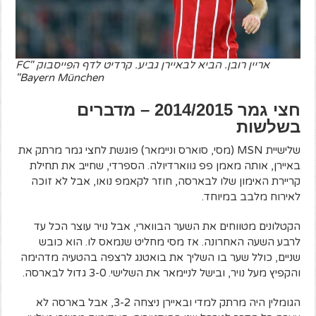
אריין רובן. הביא לבאיירן גביע. קרדיט לדף הפייסבוק "FC
Bayern München"
חצי גמר 2014/2015 – מדברים
בשלשות
שלישיית MSN (מסי, סוארס וניימאר) פוגשת לחצי גמר מרתק את
באיירן, אותה מאמן פפ גווארדיולה. הספרדי, שחייב את תחילת
קריירת האימון שלו לבארסה, חוזר לקאמפ נואו, אבל לא זוכה
לאירוח מלבב במיוחד.
הקטלונים מטווחים את השער הבווארי, אבל נויר עוצר הכל עד
לרבע השעה האחרונה. אז מסי מחליט שנמאס לו. הוא כובש
שניים, כולל שער בו השליך את בואטנג לרצפה בהטעיה מדהימה
והקפיץ מעל נויר, ובישל לניימאר את השלישי. 3-0 גדול לבארסה.
הגומלין היה מרתק למדי ובאיירן ניצחה 3-2, אבל בארסה לא