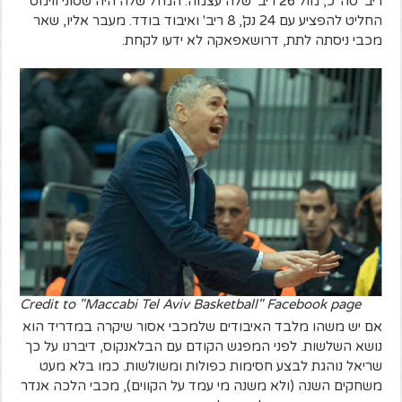
ריב' סה"כ, מול 26 ריב' שלה עצמה. המזל שלה היה שסוני ווימס
החליט להפציע עם 24 נק', 8 ריב' ואיבוד בודד. מעבר אליו, שאר
מכבי ניסתה לתת, דרושאפאקה לא ידעו לקחת.
Credit to "Maccabi Tel Aviv Basketball" Facebook page
אם יש משהו מלבד האיבודים שלמכבי אסור שיקרה במדריד הוא
נושא השלשות. לפני המפגש הקודם עם הבלאנקוס, דיברנו על כך
שריאל נוהגת לבצע חסימות כפולות ומשולשות. כמו בלא מעט
משחקים השנה (ולא משנה מי עמד על הקווים), מכבי הלכה אנדר