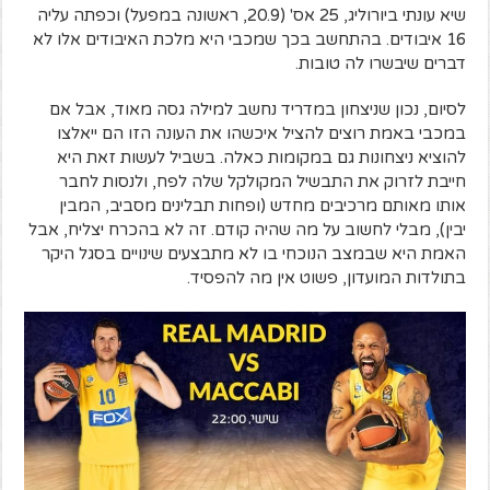
שיא עונתי ביורוליג, 25 אס' (20.9, ראשונה במפעל) וכפתה עליה
16 איבודים. בהתחשב בכך שמכבי היא מלכת האיבודים אלו לא
דברים שיבשרו לה טובות.
לסיום, נכון שניצחון במדריד נחשב למילה גסה מאוד, אבל אם
במכבי באמת רוצים להציל איכשהו את העונה הזו הם ייאלצו
להוציא ניצחונות גם במקומות כאלה. בשביל לעשות זאת היא
חייבת לזרוק את התבשיל המקולקל שלה לפח, ולנסות לחבר
אותו מאותם מרכיבים מחדש (ופחות תבלינים מסביב, המבין
יבין), מבלי לחשוב על מה שהיה קודם. זה לא בהכרח יצליח, אבל
האמת היא שבמצב הנוכחי בו לא מתבצעים שינויים בסגל היקר
בתולדות המועדון, פשוט אין מה להפסיד.