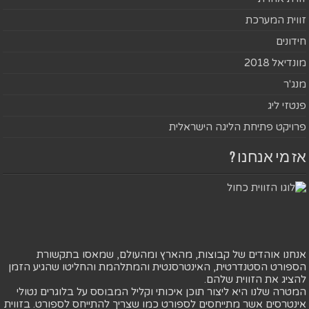
זווית המערכת
חידונים
מונדיאל 2018
מנג'ר
פנטזי ליג
פרויקט פתיחת הליגה הישראלית
אז מי אנחנו ?
אנחנו אוהדים של קבוצות, מהארץ ומהעולם, שמאסו בתקשורת
הספורט הסטנדרטית, האינטרסנטית והמתלהמת והחליטו שהגיע הזמן
להציג את הזווית שלהם.
המטרה שלנו היא ליצור תוכן איכותי וקליל המבוסס על בלוגרים נטולי
אינטרסים אשר מתייחסים לספורט כמו שצריך להתייחס לספורט. בזווית