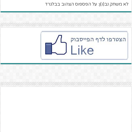
לא משחק נב(ו)ן: על הפספוס הצהוב בבלגרד