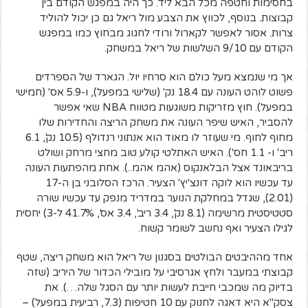
בחסימות וחטפה מכל הבא ליד. כך היה במפגש הקודם בין
קבוצות. בנוסף, לכווץ את הצבע מול ריאל גם כן יכול להוליד
צרות. אסור לאפשר לקארול ורודי לחגוג מבחוץ כמו במפגש
הקודם עם 9/10 השלשות של ריאל במשחק.
אך מי שנמצא מעל כולם הוא סרחיו יול. הגארד של הספרדים
פשוט לוהט העונה עם 18.4 נק' (שלישי במפעל), ו-5.9 אס' (חמישי
במפעל). חוץ מזריקות משוגעות מטווח NBA שאי אפשר
להסביר, האיש שיפר העונה את משחק הריצה והחדירות שלו
מחוף לחוף. מי שעוזר לו מאוד הוא אנתוני רנדולף (10.5 נק', 6.1
ריב' ו- 1.1 חס'). האיש האתלטי קולע טוב מחצי מרחק ושולט
בריבאונד אצל הבלאנקוס (אהמ אהמ..). אחת מהפתעות העונה
עד עכשיו הוא לוקה דונצ'יץ' הצעיר. הרכז הסלובני בן ה-17
(2.01), שגדל במחלקת הנוער במדריד מנפק עד עכשיו שורה
סטטיסטית מרשימה (8.1 נק', 3.4 ריב', 3.4 אס', 41.7% ל-3) יחסית
לגילו הצעיר ואף נחשב לשומר קשוח.
אחד מההיבטים הבולטים בסגנון של ריאל הוא משחק ריצה, שטף
קבוצתי במעבר ולחץ אגרסיבי על מובילי הכדור של היריב (שזה
בדיוק מה שמכבי חייבת לעשות יותר עם הסגל שלה…). את
צסק"א היא דאגה לחנוק עם 10 חטיפות (7.3, רביעית במפעל) –