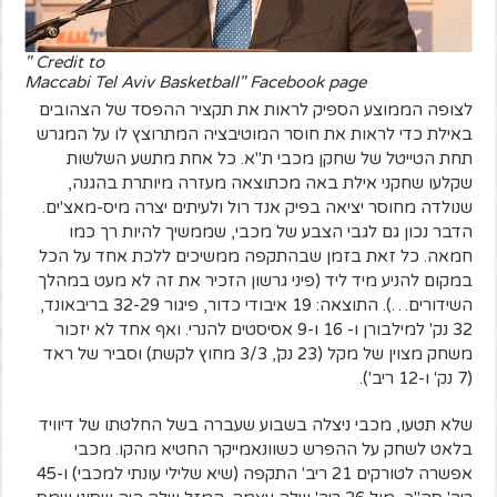
Credit to "
Maccabi Tel Aviv Basketball" Facebook page
לצופה הממוצע הספיק לראות את תקציר ההפסד של הצהובים
באילת כדי לראות את חוסר המוטיבציה המתרוצץ לו על המגרש
תחת הטייטל של שחקן מכבי ת"א. כל אחת מתשע השלשות
שקלעו שחקני אילת באה מכתוצאה מעזרה מיותרת בהגנה,
שנולדה מחוסר יציאה בפיק אנד רול ולעיתים יצרה מיס-מאצ'ים.
הדבר נכון גם לגבי הצבע של מכבי, שממשיך להיות רך כמו
חמאה. כל זאת בזמן שבהתקפה ממשיכים ללכת אחד על הכל
במקום להניע מיד ליד (פיני גרשון הזכיר את זה לא מעט במהלך
השידורים…). התוצאה: 19 איבודי כדור, פיגור 32-29 בריבאונד,
32 נק' למילבורן ו- 16 ו-9 אסיסטים להנרי. ואף אחד לא יזכור
משחק מצוין של מקל (23 נק', 3/3 מחוץ לקשת) וסביר של ראד
(7 נק' ו-12 ריב').
שלא תטעו, מכבי ניצלה בשבוע שעברה בשל החלטתו של דיוויד
בלאט לשחק על ההפרש כשוונאמייקר החטיא מהקו. מכבי
אפשרה לטורקים 21 ריב' התקפה (שיא שלילי עונתי למכבי) ו-45