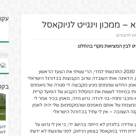
עקו
– ממכון וינגייט לניוקאסל
ית לחיבורים
ינו לבין המציאות מקרי בהחלט.
כשסיימתי את קורס מאמני הכדורגל במרץ 2030 התרגשתי למדי, הרי עשיתי את הצעד הראשון
, הדאיגה אותי העובדה שרוב הקבוצות בכדורגל הישראלי
אמן החדש שממנים מגיע מקבוצה די סגורה של מאמנים
בקט
אותי במיוחד לעשות את המסלול הקבוע של הפועל קריית
בי נתניה-בני יהודה. גרוע מזה, מאמן בכיר אמר לי
ומצמת של אותם מאמנים ושהמקסימום שלי יהיה לאמן
ה העצובה – אין לי עתיד בכדורגל הישראלי.
דירה בלונדון לא הייתה בהישג ידי, כי אין לי גרוש על
לנב
ת חדר בניוקאסל בצפון הרחוק. לפני שהגעתי לא ידעתי
לשד