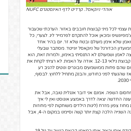
אוהדי ניוקאסל. קרדיט לדף האינסטגרם NUFC
ת עצמי לכל מיני קבוצות חובבים באזור. הערכתי שכעבור
צ'מפיונשיפ ומכאן אוכל להתקדם לפרמייר ליג. לצערי, כל
אמן שלא אימן מעולם ובטח שלא זר. יום בהיר אחד
ועדון הכדורגל של ניוקאסל יונייטד. מסתבר שבעלי
צה לאמן ושמעולם לא התנסיתי באימון, ולמרות זאת, הוא
היה רוצה שאאמן את קבוצת ילדים ג' שלו, קבוצת גילאי 12-13. אודה על האמת. לא רציתי לקחת את
שום שהם פחות ממושמעים מבוגרים ונוטים להגיב רע
ז שהגעתי לפני כחודש, והבנק מתחיל ללחוץ. לבסוף,
מחסום השפה. אמנם אני דובר אנגלית טובה, אבל את
עונה החדשה יצאה לדרך באמצע אוגוסט ואין לי איך
מחוז צפון מזרח (ליגות הילדים משוחקות לפי מחוזות
בלבד) עם 80 נקודות מ-90 אפשריות. העונה השנייה הלכה קצת יותר קשה וסיימנו במקום ה-4, אבל
לאחר שנתיים כמאמן קבוצת הילדים, בייל קידם אותי והציב אותי כמאמן קבוצת הנוער עד גיל 19,