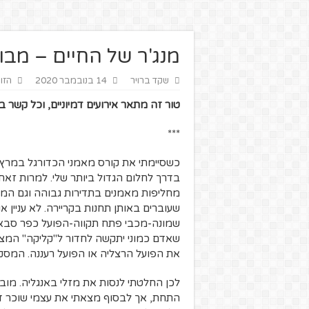
מנג'ר של החיים – מבוא 
שקד ברויר
14 בנובמבר 2020
הזוו
טור זה מתאר אירועים דמיוניים, וכל קשר ב
***
בדרך לחלום הגדול ביותר שלי. למרות זאת
מחליפות מאמנים בתדירות גבוהה וגם המ
שעוברים באותן תחנות בקריירה. לא עניין 
שמונה-מכבי פתח תקווה-הפועל כפר סבא-מכ
שאדם כמוני יתקשה לחדור ל"קליקה" המצ
את הפועל הרצליה או הפועל רעננה. המסקנ
לכן החלטתי לנסות את מזלי באנגליה. מובן ש
התחת, אך לבסוף מצאתי את עצמי שוכר דיר