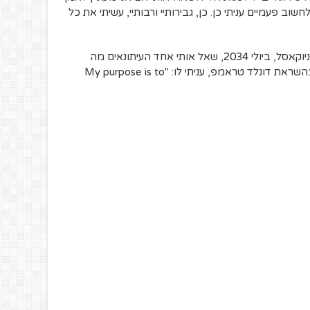
ב פעמיים עניתי כן. כן, גבירותיי ורבותיי, עשיתי את כל
במסיבת העיתונאים הראשונה שלי כמאמן ניוקאסל, ביולי 2034, שאל אותי אחד העיתונאים מה
לדעתי מטרת הקבוצה העונה. בחצי חיוך ובהשראת דונלד טראמפ, עניתי לו: "My purpose is to