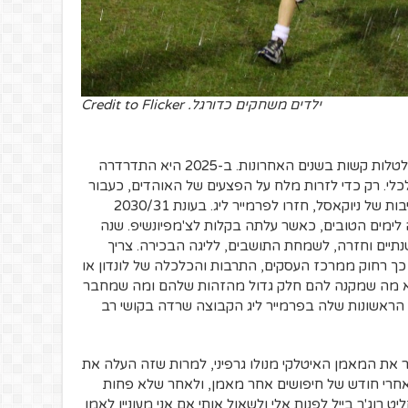
ילדים משחקים כדורגל. Credit to Flicker
קבוצת הבוגרים של ניוקאסל עברה כמה טלטלות קשות בשנים האחרונות. ב-2025 היא התדרדרה
כלי. רק כדי לזרות מלח על הפצעים של האוהדים, כעבור
3 שנים סנדרלנד ומידלסברו, השכנות והאויבות של ניוקאסל, חזרו לפרמייר ליג. בעונת 2030/31
ימים הטובים, כאשר עלתה בקלות לצ'מפיונשיפ. שנה
לימה עלייה של 2 ליגות בשנתיים וחזרה, לשמחת התושבים, לליגה הבכירה. צריך
כך רחוק ממרכז העסקים, התרבות והכלכלה של לונדון או
יא מה שמקנה להם חלק גדול מהזהות שלהם ומה שמחבר
הראשונות שלה בפרמייר ליג הקבוצה שרדה בקושי רב
 הבעלים לפטר את המאמן האיטלקי מנולו גרפיני, למרות שזה העלה את
 אחרי חודש של חיפושים אחר מאמן, ולאחר שלא פחות
ט רוג'ר בייל לפנות אלי ולשאול אותי אם אני מעוניין לאמן