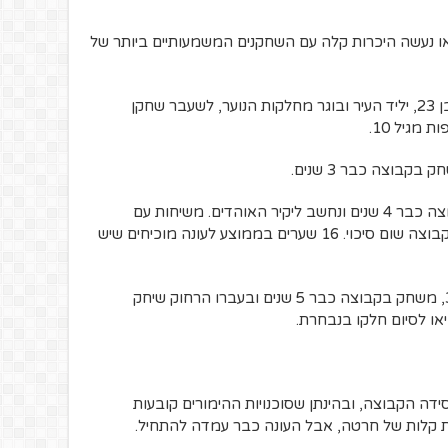
 בואו נעשה היכרות קלה עם השחקנים המשמעותיים ביותר של
קפטן הקבוצה והמגן הימני פטריק ג'יימס, בן 23, יליד העיר ובוגר מחלקות הנוער, לשעבר שחקן
 מגיל 10.
החלוץ הגנאי ג'ון אסיין, בן 24, משחק בקבוצה כבר 4 שנים ונחשב ליקיר האוהדים. משיחות עם
אוהדים נאמר לי שאם ג'ון לא משחק, אין לקבוצה שום סיכוי. 16 שערים בממוצע לעונה מוכיחים שיש
הבלם האנגלי הוותיק מייקל רוברטס, בן 33, משחק בקבוצה כבר 5 שנים ובעברו הרחוק שיחק
או לסיום חלקו בנבחרת.
פסידה הקבוצה, ובהינתן שסוכנויות ההימורים קובעות
ות קלות של חרטה, אבל העונה כבר עמדה להתחיל.