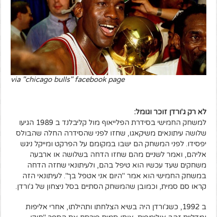
via "chicago bulls" facebook page
לא רק ג'ורדן זוכר וגומל:
למשחק החמישי בסידרת הפלייאוף מול קליבלנד ב 1989 הגיעו
שלושה עיתונאים משיקאגו, שחזו לפני שהסידרה החלה שהבולס
יפסידו. לפני המשחק הם ישבו במקומם על הפרקט ומייקל ניגש
אליהם, ואמר לשניים מהם שחזו הדחה בשלושה או ארבעה
משחקים שעד עכשיו הוא טיפל בהם, ולעיתונאי שחזה הדחה
במשחק החמישי הוא אמר "היום אני אטפל בך". לעיתונאי הזה
קראו סם סמית, וכמובן שהמשחק הסתיים בסל ניצחון של ג'ורדן.
ב 1992, כשג'ורדן היה בשיא הצלחתו ותהילתו, אחרי אליפות