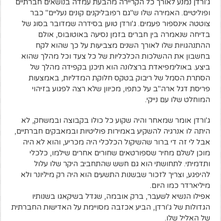
ג'ורדן נמנע לאורך כל הקריירה מהבעת עמדה בנושאים חברתיים
ופוליטיים. האמירה שלו ש"גם רפובליקנים קונים נעליים" כבר
צוטטה אינספור פעמים. ג'ורדן טוען בסידרה שמדובר בסוג של
בדיחה שנאמרה בין חברים בזמן נסיעה באוטובוס, אולם
ההתנהגויות שלו לאורך השנים מצביעות על כך שהוא לקח
בחשבון את ההשלכות הכלכליות של כל צעד וכל מהלך שהוא
ביצע. באולימפיאדת ברצלונה הוא תיכנן בקפידה מהלך של
הסתרת הסמל של ריבוק בטקס חלוקת המדליות, באמצעות
פריסת דגל ארה"ב על כתפו, מכיוון שלא רצה לפגוע בזיהוי
המוחלט שלו עם נייקי.
ג'ורדן אומר שמאחר והיה שקוע כל כולו בקבוצה ובמשחק, לא
היתה לו אנרגיה להשקיע באמירות פוליטיות ובמאבקים חברתיים,
אבל לי זה די ברור שהשיקול הכלכלי היה מכריע, והוא לא היה
מוכן לשלם מחיר שספורטאים שחורים אחרים שילמו, כלכלי
ותדמיתי. לתחושתי הוא גם חשש שהתחביב היקר שלו עלול
להיפגע, וצריך לזכור שבשנות התשעים הוא היה רק מיליונר ולא
מיליארדר כמו היום.
אפילו הנשיא לשעבר, ברק אובמה, שגדל בשיקאגו בשנותיו
הגדולות של ג'ורדן, הביע אכזבה מסויימת על האדישות החברתית
של האליל שלו.