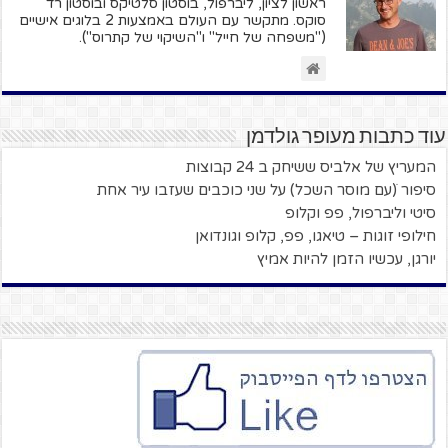
ראשון לציון, ליברפול, בוסטון סלטיקס ובוסטון רד
סוקס. מתקשר עם העולם באמצעות 2 בלוגים אישיים
("משפחה של חייל" ו"השיקוי של קתרוס").
עוד כתבות מעופר גולדמן
המעריץ של אלביס ששיחק ב 24 קבוצות
סיפור ׁ(עם מוסר השכל) על שני כוכבים שעזבו עיר אחת
סיטי וליברפול, פפ וקלופ
חילופי זוגות – טיאגו, פפ, קלופ וגונדואן
יורגן, עכשיו הזמן להיות אמיץ