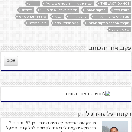
THE LAST DANCE
הבית של אוהדי הספורט בישראל
הזווית
הזווית לסל
הריקוד האחרון
הריקוד האחרון פרקים 5-6
כדורסל
מה ראיתי בריקוד האחרון
מייקל ג'ורדן
נ.ב.א
סדרות דוקו-ספורט
סקירת הסדרה הריקוד האחרון
עופר גולדמן בלוג
קובי בראיינט
שיקאגו בולס
עקוב אחרי הכותב
עקוב
בקטנה על עופר גולדמן
מי ידע אם אברהם לא היה שחור... בן 53, נשוי + 3.
כדי שלא ישעמם לי דאגתי לקבוצה לכל עונה: הפועל