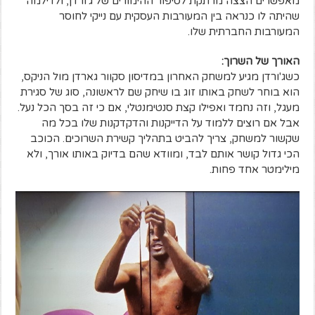
מאפשרים הצצה מרתקת לסיפור ההימורים של ג'ורדן, ולדילמה
שהיתה לו כנראה בין המעורבות העסקית עם נייקי לחוסר
המעורבות החברתית שלו.
האורך של השרוך:
כשג'ורדן מגיע למשחק האחרון במדיסון סקוור גארדן מול הניקס,
הוא בוחר לשחק באותו זוג בו שיחק שם לראשונה, סוג של סגירת
מעגל, וזה נחמד ואפילו קצת סנטימנטלי, אם כי זה בסך הכל נעל.
אבל אם רוצים ללמוד על הדייקנות והדקדקנות שלו בכל מה
שקשור למשחק, צריך להביט בתהליך קשירת השרוכים. הכוכב
הכי גדול קושר אותם לבד, ומוודא שהם בדיוק באותו אורך, ולא
מילימטר אחד פחות.