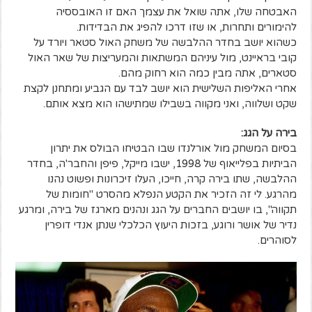
האבטחה שלו, אתה שואל את עצמך האם זו האובססיה
להימורים ותחרות, או שזו דרכו להפיג את הבדידות.
כשהוא יושב בחדר ההלבשה של משחק האול סטאר ויורד על
קובי בראיינט, מול עיניהם המשתאות והמעריצות של שאר האול
סטארים, אתה מבין כמה הוא רחוק מהם.
אחרי האליפות השלישית הוא יושב לבד עם הגביע ומתחנן לקצת
שקט ושלווה, ואני מקווה בשבילו שמתישהו הוא מצא אותם.
בירה על הגג:
בסיום המשחק מול אורלנדו שבו הבטיחו הבולס את יתרון
הביתיות בפלייאוף של 1998, ישבו מייקל, פיפן והחבר'ה, בחדר
ההלבשה, שתו בירה קרה, חייכו, העלו זיכרונות ופשוט נהנו
מהרגע. לי זה הזכיר את הקטע הנפלא מהסרט "חומות של
תקווה", בו יושבים החברים על הגג ונהנים מארגז של בירה, ומרגע
נדיר של אושר ורוגע, בזכות היעוץ הכלכלי שנתן אנדי דופרין
לסוהרים.