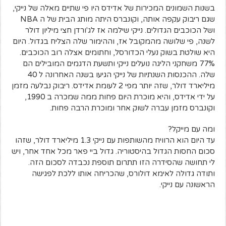
בשנות השמונים המכירות של אדידס היו פי שתיים מאלה של נייקי,
שגם ריבוק עקפה אותה, וקונברס היתה מותג הבית של ה NBA
ושל הכוכבים הגדולים. נייקי שילמה אז לג'ורדן חצי מיליון דולר
לשנה, פי שלושה מהמקובל אז, וההימור שלה הצליח בגדול. היום
היא שולטת בשוק נעלי הכדורסל, וחתומים אצלה רוב הכוכבים.
77% משחקני הליגה נועלים נייקי ותשעת הדגמים המובילים הם
שלה. ההכנסות השנתיות של נייקי הגיעו בשנה האחרונה ל 40
מיליארד דולר, שזה יותר מפי 2 לעומת אדידס. ריבוק נבלעה מזמן
על ידי אדידס, והיא מוכרת היום פחות ממה שמכרה ב 1990,
וקונברס מזמן עברה לשוק אחר ומוכרת הרבה פחות.
ומה עם מייקל?
עד היום הוא הרוויח מהשותפות עם נייקי 1.3 מיליארד דולר, שזהו
סכום החסות הגדול בהיסטוריה. גדול ביי פאר מכל אחד אחר, ויש
לי תחושה שהסידרה הזו תתרום תוספת נכבדה לסכום הזה.
ותודה גדולה לאימא דולורס, שהכריחה אותו ללכת לפגישה
הראשונה עם נייקי.