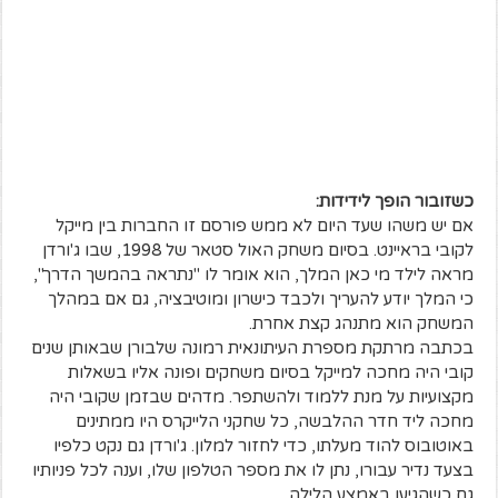
כשזובור הופך לידידות:
אם יש משהו שעד היום לא ממש פורסם זו החברות בין מייקל
לקובי בראיינט. בסיום משחק האול סטאר של 1998, שבו ג'ורדן
מראה לילד מי כאן המלך, הוא אומר לו "נתראה בהמשך הדרך",
כי המלך יודע להעריך ולכבד כישרון ומוטיבציה, גם אם במהלך
המשחק הוא מתנהג קצת אחרת.
בכתבה מרתקת מספרת העיתונאית רמונה שלבורן שבאותן שנים
קובי היה מחכה למייקל בסיום משחקים ופונה אליו בשאלות
מקצועיות על מנת ללמוד ולהשתפר. מדהים שבזמן שקובי היה
מחכה ליד חדר ההלבשה, כל שחקני הלייקרס היו ממתינים
באוטובוס להוד מעלתו, כדי לחזור למלון. ג'ורדן גם נקט כלפיו
בצעד נדיר עבורו, נתן לו את מספר הטלפון שלו, וענה לכל פניותיו
גם כשהגיעו באמצע הלילה.