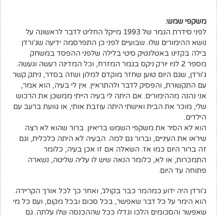
משקפי שמש:
לפני סידרת הגמר של 1993 מייקל החליט לדבר לראשונה על
נושא ההימורים שלו. שבועיים לפני כן התפרסמה ידיעה שג'ורדן
בילה בקזינו באטלנטיק סיטי בלילה שלפני ההפסד במשחק
מספר 2 לניו יורק ניקס בגמר המזרח, וכל המדינה רעשה וגעשה.
ג'ורדן, שגם היום טוען שחזר מוקדם למלון ושזה בסדר, ניתק קשר
עם התקשורת, והפסיק לדבר ולהתראיין. אין לי בעיה, הוא אמר,
אני נהנה מההימורים. אם היתה לי בעיה הייתי ממשכן את הרכוש
שלי, מוכר את הבית ואישתי היתה עוזבת אותי, או גוועת ברעב עם
הילדים.
הוא לא הסיר את משקפי השמש בריאיון. ברור שהוא לא רצה
שיראו את העיניים, וברור גם למה. הבעיה לא היתה כלכלית, וגם
זה ברור היום כמו אז. השאלה אם זו אכן בעיה, כלומר
התמכרות, או לא, כלומר הנאה שיש לו עליה שליטה, נשארה
פתוחה עד היום.
ג'ורדן היה ידוע כמהמר כבר בקולג', ואחר כך לכל אורך הקריירה.
הוא הימר על כל דבר שאפשר, בכל סכום ובכל מקום, ועם כל מי
שאפשר והסכומים הלכו וגדלו ככל שההכנסה שלו עלתה. גם