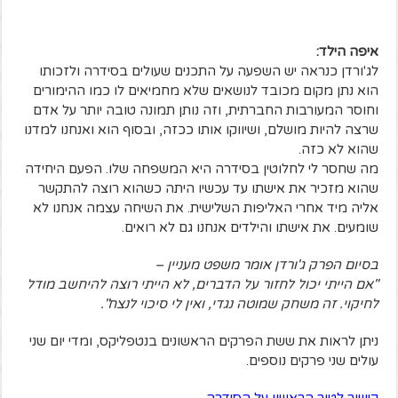
איפה הילד:
לג'ורדן כנראה יש השפעה על התכנים שעולים בסידרה ולזכותו
הוא נתן מקום מכובד לנושאים שלא מחמיאים לו כמו ההימורים
וחוסר המעורבות החברתית, וזה נותן תמונה טובה יותר על אדם
שרצה להיות מושלם, ושיווקו אותו ככזה, ובסוף הוא ואנחנו למדנו
שהוא לא כזה.
מה שחסר לי לחלוטין בסידרה היא המשפחה שלו. הפעם היחידה
שהוא מזכיר את אישתו עד עכשיו היתה כשהוא רוצה להתקשר
אליה מיד אחרי האליפות השלישית. את השיחה עצמה אנחנו לא
שומעים. את אישתו והילדים אנחנו גם לא רואים.
בסיום הפרק ג'ורדן אומר משפט מעניין –
"אם הייתי יכול לחזור על הדברים, לא הייתי רוצה להיחשב מודל
לחיקוי. זה משחק שמוטה נגדי, ואין לי סיכוי לנצח".
ניתן לראות את ששת הפרקים הראשונים בנטפליקס, ומדי יום שני
עולים שני פרקים נוספים.
קישור לטור הראשון על הסידרה