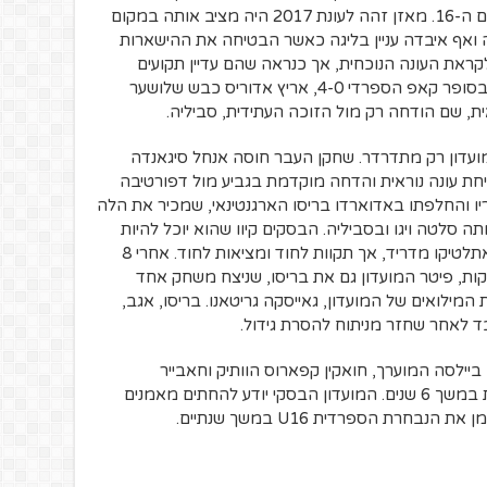
סיימה במאזן שערים 49-41 לחובה ובמקום ה-16. מאזן זהה לעונת 2017 היה מציב אותה במקום
דה ואף איבדה עניין בליגה כאשר הבטיחה את ההישארות
לקראת העונה הנוכחית, אך כנראה שהם עדיין תקועים
ב-2015, אז ניצחה הקבוצה את ברצלונה בסופר קאפ הספרדי 4-0, אריץ אדוריס כבש שלושער
ת, שם הודחה רק מול הזוכה העתידית, סביליה.
ועדון רק מתדרדר. שחקן העבר חוסה אנחל סיגאנדה
 את הספינה ב-2018, אך פתיחת עונה נוראית והדחה מוקדמת בגביע מול דפורטיבה
ו והחלפתו באדוארדו בריסו הארגנטינאי, שמכיר את הלה
ה סלטה ויגו ובסביליה. הבסקים קיוו שהוא יוכל להיות
לבילבאו מה שדייגו סימאונה מהווה עבור אתלטיקו מדריד, אך תקוות לחוד ומציאות לחוד. אחרי 8
ות, פיטר המועדון גם את בריסו, שניצח משחק אחד
ן קבוצת המילואים של המועדון, גאייסקה גריטאנו. בריסו, אגב,
ביילסה המוערך, חואקין קפארוס הוותיק וחאבייר
קלמנטה, שגם אימן את הנבחרת הספרדית במשך 6 שנים. המועדון הבסקי יודע להחתים מאמנים
חרת הספרדית U16 במשך שנתיים.