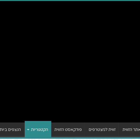
ר הזווית
זווית למצטרפים
פודקאסט הזווית
הקטגוריות
הנצפים ביות