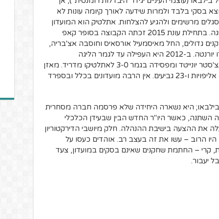
ילבאו (עוצמי העיניים יגידו "היבדלות רומנטית"), אך
א בסקי בלבד ולמרות שידעה לאורך קיומה עונות לא
גלים מרשימים ולהגיע להצלחות. אתלטיק הוא המועדון
היחיד מלבד 2 הגדולות שמעולם לא ירד ליגה. בתחילת עונת 2015 זכתה הקבוצה בסופר קאפ
נים גדולים, החל מאיסמעיל אורסאיס וחוסבה אצ'בריה,
וכלה באנדוני איראולה, אנדר הררה ופרננדו יורנטה. ב-2012 היא העפילה עד לגמר הליגה
האירופאית תוך שהיא מדיחה בדרך את מנצ'סטר יונייטד ומפסידה בגמר 3-0 לאתלטיקו מדריד. מאזן
התארים המקומיים של אתלטיק עומד על 8 אליפויות ו-23 גביעים. אין הרבה מועדונים בכלל ובספרד
של בילבאו; היא נשארה היחידה שלא פרסמה חברה מסחרית
ת המשחק שלה. מסוף 2008 גם זה השתנה, כאשר היו"ר החדש הבין שבעידן הכלכלי
לה את ההצעה בישיבת ההנהלה. חלק מיושבי הדירקטוריון
יו הרוב – עשו את זה בעצב רב. אוהדים כעסו על
ת, קרי – החתמת שחקנים שאינם בסקים במועדון, צעד
 יעבור.