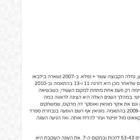
על אף, למרות ואולי בזכות כל אלה, מי יודע, נחלה הקבוצה עשור + נפלא. ב-2007 נשארה בילבאו
בליגה בזכות נצחון במחזור הסיום, בשנתיים שלאחר מכן היא דורגה 11 ו-13 בהתאמה וב-2010
 שמינית. בין 2011-2017 היא סיימה רק פעם אחת מתחת למקום העשירי, כשבשיאה
ישי. במהלך השנים האלה היא הציגה לראווה כמה
וגם את איקר מוניאין ואוסקר דה מרקוס, שמשחקים
בקבוצה הבוגרת של המועדון מאז 2010 ו-2009 בהתאמה. מוניאין אף רשם הופעה בנבחרת ספרד
נוקאאוט מול יונייטד ועזר להדיח אותה. ואז הגיעה העונה
את עונת 2017 סיימה אתלטיק במאזן שערים 53-43 לזכות ובמקום ה-7. את העונה העוקבת היא