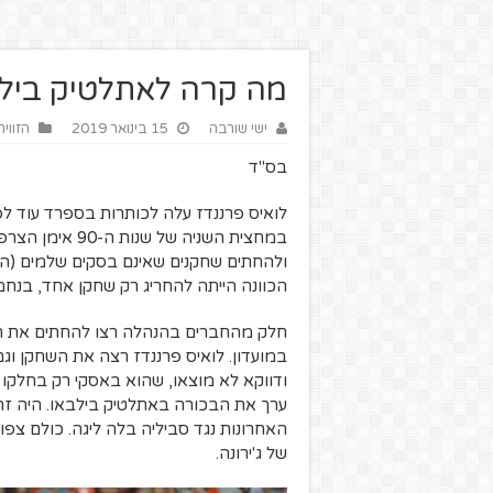
מה קרה לאתלטיק בילב
ישי שורבה
15 בינואר 2019
הזווי
בס"ד
לואיס פרננדז עלה לכותרות בספרד עוד לפ
במחצית השניה ש
ולהחתים שחקנים שאינם בסקים שלמים (הכוו
הכוונה הייתה להחריג רק שחקן אחד, בנחמי
חלק מהחברים בהנהלה רצו להחתים את ה
במועדון. לואיס פרננדז רצה את השחקן וג
האחרונות נגד סביליה בלה ליגה. כולם צפ
של ג'ירונה.