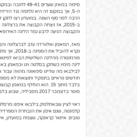
ה-5, אך במקום זה היא נלחמה נגד הירי
הרבה לפני סוף העונה. במועדון רצו לתקן 
והקבוצה הגיעה לרבע גמר הליגה האירופאי
מאז, המאמן ואלוורדה עזב לברצלונה והמ
נקרא להוביל
פורמנטרה מהליגה השלישית הביאו לפיטורי
ליגה מימיו כשחקן בסלטה ויגו וכמאמן באות
חודשים נוראיים בתפקיד ותוצאות לא מספק
בלבד מתוך 15. הוא הוחלף במאמ
פוטר בדצמבר 2017 מסביליה, שבוע בלבד לאחר שחזר מניתוח להסרת גידול.
ראוי לציין שבאתלטיק בילבאו אימנו מרסלו 
טובים. אייטור קראנקה, שצמח במועדון, אימן את הנב