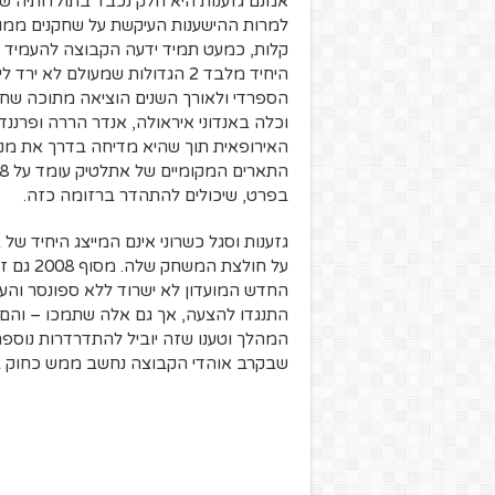
אמנם גזענות היא חלק נכבד בתולדותיה של ב
למרות ההישענות העיקשת על שחקנים ממוצ
קלות, כמעט תמיד ידעה הקבוצה להעמיד ס
הספרדי ולאורך השנים הוציאה מתוכה שחק
בפרט, שיכולים להתהדר ברזומה כזה.
גזענות וסגל כשרוני אינם המייצג היחיד 
על חולצ
החדש המועדון לא ישרוד ללא ספונסר והע
התנגדו להצעה, אך גם אלה שתמכו – והם ה
המהלך וטענו שזה יוביל להתדרדרות נוספ
שבקרב אוהדי הקבוצה נחשב ממש כחוק בל