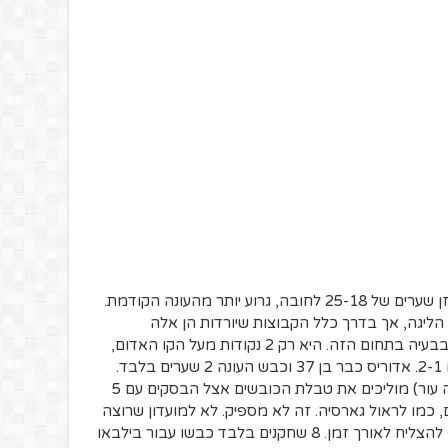
נכון לעכשיו, אתלטיק בילבאו נמצאת במאזן שערים של 25-18 לחובה, גרוע יותר מהעונה הקודמת.
ליגה, אך בדרך כלל הקבוצות שיורדות הן אלה
שכובשות פחות מהשאר. ובילבאו נמצאת בבעיה בתחום הזה. היא רק 2 נקודות מעל הקו האדום,
בזכות נצחון במחזור האחרון על סלטה ויגו 2-1. אדוריס כבר בן 37 וכבש העונה 2 שערים בלבד.
מוניאין ואינאקי וויליאמס (בעצמו שחקן כהה עור) מוליכים את טבלת הכובשים אצל הבסקים עם 5
ד. לוויליאמס יש גם 3 בישולים, כמו לראול גארסיה. זה לא מספיק. לא למועדון שרוצה
להישאר בליגה ובוודאי לא למועדון ששואף להצליח לאורך זמן. 8 שחקנים בלבד כבשו עבור בילבאו