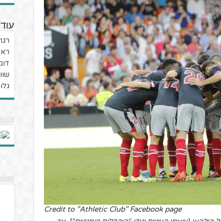
עוד
רגר
ראי
דומ
שוו
גלור
Credit to "Athletic Club" Facebook page