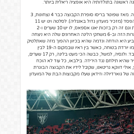
ה ראשונה בתולדותיה היא אופציה ריאלית ביותר.
אבל אפשר למצוא אופטימיות זעירה וזהירה. מאז שפוטר בריסו סופרת הקבוצה כבר 4 נצחונות, 3
מתוכם בליגה ובסך הכל 6 משחקים ללא הפסד (מזכיר מועדון גדול באנגליה). לסלטה ויגו יש 11
שערי זכות יותר מבילבאו, אבל נקודה פחות וגם זה רק בזכות יאגו אספאס, לו יש 10 שערים ו-2
בישולים. ויגו היא יריבה ישירה בקרב ההישארות הזה וב-6 משחקי הליגה האחרונים שלה היא ניצחה
ה ב-4 מהם. גם מהגביע היא הודחה ונדמה שהיא בכיוון ההפוך מזה שאתלטיק
בילבאו נמצאת בו. כרגע רק וֶסקָה נראית כמו יורדת בטוחה, כאשר בין ראיו שבמקום ה-19 לבין
בטיס שבמקום ה-7 מפרידות 7 נקודות בלבד. ולנסיה, למשל, כבשה הכי מעט בליגה, רק 17 שערים,
ולא נראה סביר שהיא תילחם נגד הירידה. בילבאו, כל עוד לא הוכח
אולי דווקא גריטאנו, שקיבל לידיו את הקבוצה הבוגרת
של גוארדיולה וזידאן שעלו מקבוצות הבת של המועדון