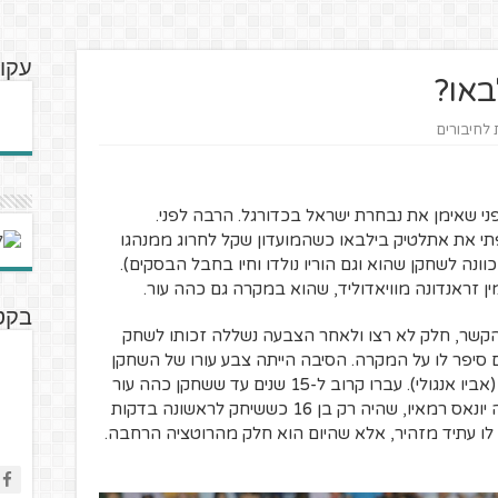
עקו
או?
ת לחיבורים
ני שאימן את נבחרת ישראל בכדורגל. הרבה לפני.
ל שנות ה-90 אימן הצרפתי את אתלטיק בילבאו כשהמועדון שקל לחרוג ממנהגו
נה לשחקן שהוא וגם הוריו נולדו וחיו בחבל הבסקים).
ן זראנדונה מוויאדוליד, שהוא במקרה גם כהה עור.
בקט
קשר, חלק לא רצו ולאחר הצבעה נשללה זכותו לשחק
ם סיפר לו על המקרה. הסיבה הייתה צבע עורו של השחקן
ודווקא לא מוצאו, שהוא באסקי רק בחלקו (אביו אנגולי). עברו קרוב ל-15 שנים עד ששחקן כהה עור
ערך את הבכורה באתלטיק בילבאו. היה זה יונאס רמאיו, שהיה רק בן 16 כששיחק לראשונה בדקות
ו לו עתיד מזהיר, אלא שהיום הוא חלק מהרוטציה הרחבה.