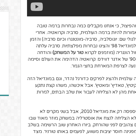
מהפיצול, כי אנחנו מקבלים כמה נבחרות ברמה טובה
שאמורות להיות ברמה העולמית, סרביה וקרואטיה. אחרי
י שם: יוגוסלביה, סרביה-מונטנגרו וכיום סרביה) והזמן
שלקח לקרואטיה להתארגן, העפילו שתיהן למונדיאל 98' והציגו נבחרות מפלצתיות. סרביה עלתה
טור על המשחק
)
והודחה
בשמינית הגמר מול הולנד משער בדקה ה-90' של אדגר דווידס. קרואטיה הדהימה את העולם וסיימה
כנעה לצרפת המארחת בחצי הגמר.
עולמית ולהציג לפרקים כדורגל נהדר, וגם במונדיאל הזה
יטיץ', טאדיץ' ומאטיץ'. אבל איכשהו, משהו קצת נתקע
ונדיאל לפני 20 שנים, אף אחת מהן לא הצליחה לעבור את שלב הבתים, למרות
קרואטיה קצת יותר עקבית ומאז הקמתה פספסה רק את מונדיאל 2010, אבל בשני מקרים לא
ליחה להתגבר על מקסיקו וגם ב-2006 לא הצליחה לנצח את אוסטרליה במשחק מוזר מאוד שבו
ם צהובים לפני שהורחק. ביורו האחרון שוב הרשימה בשלב
פגינה חוסר יציבות משווע, לפעמים באותו טורניר. מצד