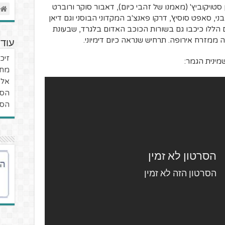
סטויקוביץ' (מאמנו של זהבי כיום), דאבור סוקר ורוברט
י, סאפט סוסיץ', דרקו פאנצ'ב המקדוני הבוסני וגם דיאן
 הללו כיכבו גם בשורות הכוכב האדום בלגרד, שבעונת
עוד 
זיכר
מינית הגמר:
מחש
אל 
הסי
הסיפ