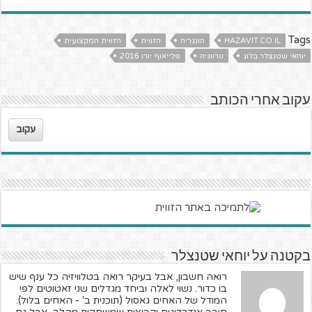
Tags
HAZAVIT.CO.IL
הונגריה
הזווית
הזווית המקצועית
יוחאי שטנצלר בלוג
נורווגיה
פלייאוף יורו 2016
עקוב אחרי הכותב
עקוב
בקטנה על יוחאי שטנצלר
רואה חשבון, אבל בעיקר רואה בטלוויזיה כל ענף שיש
בו כדור. נשוי לאלה וביחד מגדלים שני זאטוטים לפי
המודל של האחים גאסול (תוכנית ב' - האחים בלול).