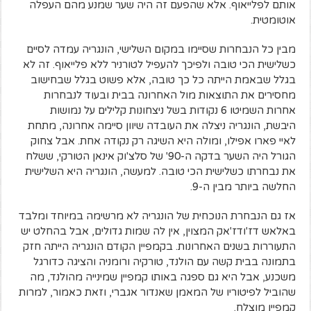
אותם לפלייאוף. אלא שהפעם זה היה שער שמנע מהם העפלה
אוטומטית.
מבין כל הנבחרות שסיימו במקום השלישי, הונגריה עמדה לסיים
כשלישית הכי טובה ולפיכך להעפיל לטורניר ללא פלייאוף. זה לא
בגלל שבאמת הייתה כל כך טובה, אלא פשוט בגלל שבחישוב
מחסירים את התוצאות מול האחרונה בבית ובעוד לנבחרות
אחרות השמיטו 6 נקודות בשל ניצחונות קלילים על נמושות
היבשת, הונגריה ניצלה את העובדה שיוון סיימה אחרונה, מתחת
לאיי פארו אפילו, ומולה היא השיגה רק נקודה אחת. אבל צחוק
הגורל היה השער בדקה ה-90' של סלצ'וק אינאן הטורקי, ששלח
את נבחרתו כשלישית הכי טובה. למעשה, הונגריה היא השלישית
החלשה ביותר מבין ה-9.
אז גם הנבחרת הנוכחית של הונגריה לא מרשימה במיוחד ומלבד
באלאש דז'ודז'אק המצוין, אין לה שמות גדולים, אבל בהחלט יש
התעוררות בשנים האחרונות. בקמפיין הקודם הונגריה הייתה חזק
בתמונה בבית קשה עם הולנד, טורקיה ורומניה והציגה כדורגל
משכנע, אבל היא גם ספגה באותו קמפיין שמינייה מהולנד, מה
שהוביל לפיטוריו של המאמן שאנדור אגברי, וזאת כאמור, למרות
קמפיין מוצלח.