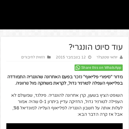
עוד סיוט הונגרי?
יוחאי שטנצלר
12 בנובמבר 2015
הזווית לחיבורים
Share this on WhatsApp
מדור "סיפורי פלייאוף" נזכר בפעם האחרונה שהונגריה התמודדה
בפלייאוף העפלה לטורניר גדול, לקראת משחקה מול נורווגיה.
השופט הציץ בשעון, קרן אחרונה להונגריה. פינלנד, שמעולם לא
העפילה לטורניר גדול, החזיקה עדיין ביתרון 0-1 שהיה אמור
לעלות אותה על חשבון הונגריה לפלייאוף העלייה למונדיאל 98',
אבל אז קרה הדבר הבא: