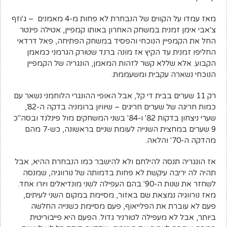
מאז עמדו על הקווים של הנבחרת לא פחות מ-4 מאמנים – ג'וזף
צ'אבי אימן זמנית במשחק האחרון באותו קמפיין, אטילה פינטר
החל את הקמפיין הנוכחי והפסיד במשחק הפתיחה, פאל דרדאי
החליפו זמנית עד הקיץ אז מונה ברנד שטורק הגרמני כמאמן
הקבוע. אלא שללא קשר לזהות המאמן, הונגריה של הקמפיין
הנוכחי נשארה עקבית ומשעממת.
רק 11 שערים בבית די קל, אבל האופי ההונגרי הלוחמני נשאר עם
כמות חריגה של שערים חריגים – שיוויון ברומניה בדקה ה-82',
שערי ניצחון בדקות 82' ו-84' בשני המשחקים מול פינלנד ובסה"כ
9 שערים במחצית השנייה לעומת שניים בראשונה, כש-7 מהם
מהדקה ה-70' והלאה.
אז הונגריה תנסה להילחם ולא להישבר כמו הנבחרת ההיא, אבל
תהיה לה יריבה עיקשת לא פחות בדמותה של נורווגיה, שמנסה
לשחזר את שנות ה-90' בהם העפילה לשני מונדיאלים ויורו אחד.
מאז נורווגיה נמצאת שם באזור, מסיימת במקום השני לעיתים,
פעם לא עוברת את הפלייאוף, פעם מסיימת כשנייה החלשה
ביותר, אבל לא מעפילה לטורניר גדול. הפעם היא פייבוריטית