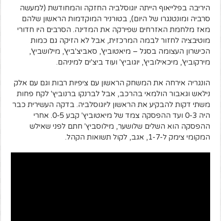
היריבה בפלייאוף הייתה יוגוסלביה החזקה והמחודשת (למעשה
סרביה ומונטנגרו של היום), בטורניר המוקדמות הראשון שלהם
מאז מלחמת האזרחים שפירקה את המדינה. הסרבים היו חדורי
מוטיבציה לחזור לבמה המרכזית, אבל לא הזיקה גם כמות
הכישרון העצומה בסגל – מיאטוביץ', סאביצ'ביץ', מילושביץ',
מירקוביץ', מיכאילוביץ', יוגוביץ' ועוד ביצ'ים למיניהם.
הונגריה אירחה את המשחק הראשון עם ציפיות רבות וגם עם אלק
נילאש וגאבור הולמאי בהרכב, אבל לברנקו ברנוביץ' לקח פחות
משתי דקות להבקיע את הראשון ליוגוסלביה. בדקה העשירית כבר
היה 0-3 ועד ההפסקה צמד של מיאטוביץ' קבע 0-5. אחרי
ההפסקה הוא השלים שלושער, מילוסביץ' חתם לפני שאילש
המקומי צימק ל-1-7, אגב, לקול תשואות הקהל.