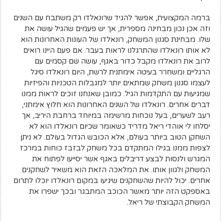
ברמה המקצועית, אפשר להגיד שרונאלדו רק משתבח עם השנים
וזה אכן נכון מבחינה מספרית, אך יש פעמים שהגיל עושה את
שלו. מבחינת סגנון המשחק, רונאלדו של העונות האחרונות הוא
לא אותו רונאלדו שהתרגלנו לראות בעבר. אם פעם היינו רואים
לרוב את רונאלדו מקבל כדור באגף, עושה שם קסמים עם
הרגליים ומשחרר בעיטה אימתנית לרשת, היום רונאלדו סיגל
לעצמו סגנון משחק שמתאים יותר למגבלות הטכניות והפיזיות
שמגיעות עם התקדמות הגיל. כמובן שאנחנו זוכים לראות ממנו
דברים אחרים. רונאלדו של השנים האחרונות הוא חלוץ אימתני,
רעב לשערים, בעל נוכחות מרשימה במיוחד ברחבת היריב, אך
יסלחו לי אוהדי ריאל מדריד כשאומר שכיום רונאלדו הוא לא
השחקן הטוב ביותר בעולם, אלא הכובש הגדול בעולם. לא ניתן
לצפות ממנו בגילו המתקדם בכל משחק לבזבז כוחות במרכז
המגרש ולנסות לבצע דריבלים באגף אשר יסייעו לפתוח את
המשחק ולגוון אותו. את המלאכה הזאת הוא משאיר לשחקנים
אחרים. יכול להיות שהשחקנים שיגיעו במקום רונאלדו יוכלו לתרום
באספקט הזה יותר מאשר הכוכב המתבגר ובכך ישפרו את
המשחק הקבוצתי של ריאל.