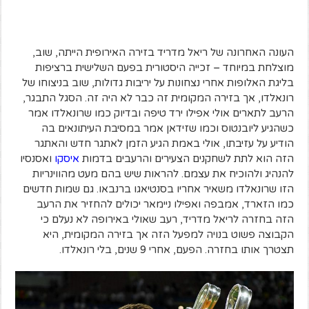
העונה האחרונה של ריאל מדריד בזירה האירופית הייתה, שוב,
מוצלחת במיוחד – זכייה היסטורית בפעם השלישית ברציפות
בליגת האלופות אחרי נצחונות על יריבות גדולות, שוב בניצוחו של
רונאלדו, אך בזירה המקומית זה כבר לא היה זה. הסגל התבגר,
הרעב לתארים אולי אפילו ירד טיפה ובדיוק כמו שרונאלדו אמר
כשהגיע ליובנטוס וכמו שזידאן אמר במסיבת העיתונאים בה
הודיע על עזיבתו, אולי באמת הגיע הזמן לאתגר חדש והאתגר
הזה הוא לתת לשחקנים הצעירים והרעבים בדמות
איסקו
ואסנסיו
להנהיג ולהוכיח את עצמם. להראות שיש בהם מעט מהווינריות
הזו שרונאלדו משאיר אחריו בסנטיאגו ברנבאו. גם שמות חדשים
כמו הזארד, אמבפה ואפילו ניימאר יכולים להחזיר את הרעב
הזה בחזרה לריאל מדריד, רעב שאולי באירופה לא נעלם כי
הקבוצה פשוט בנויה למפעל הזה אך בזירה המקומית, היא
תצטרך אותו בחזרה. הפעם, אחרי 9 שנים, בלי רונאלדו.