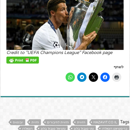
Credit to "UEFA Champions League" Facebook page
לשתף
Tags
HAZAVIT.CO.IL
הזווית
הזווית לחיבורים
הזוית
יובנטוס
כריסטיאנו רונאלדו
נתי טובול בלוג
נתניאל טובול בלוג
רונאלדו