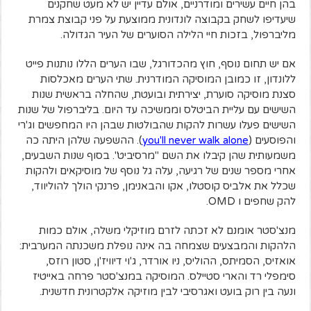
בהן חיים עשירים ומודרניים, אולם עדיין יש לא מעט שחקנים
שיעדיפו לשחק בקבוצה לונדונית ממוצעת על פני קבוצת צמרת
מליברפול, בזכות חיי הלילה הסוערים של העיר הגדולה.
אם יש תחום נוסף, חוץ מהכדורגל, שבו הערים הללו נותנות פייט
ללונדון, זו כמובן המוסיקה המודרנית. שתי הערים מאכלסות
סצנת מוסיקה סוערת, יצירתית ובועטת, שהחלה בראשית שנות
השישים עם עליית הביטלס וממשיכה עד היום. בליברפול של שנות
השישים פעלו עשרות להקות שהבולטות שבהן היו המחפשים וג'רי
והפוסעים (
you'll never walk alone
). ההשפעה שלהן היתה כה
משמעותית שהן קיבלו את השם "מרסיביט". בסוף שנות השבעים,
אחרי מספר שנים של רגיעה, עלה גל נוסף של מוסיקאים ולהקות
שכלל את אלביס קוסטלו, אקו והבאנימן, פרנקי הולך להוליווד,
להק שחפים ו OMD.
מנצ'סטר אומנם לא זכתה לזרם מוזיקלי משלה, אולם כמות
הלהקות והמבצעים שצמחה בה אינה נופלת משכנתה המערבית:
אואזיס, הסמיתס, ההוליס, ניו אורדר, ג'וי דיוויז'ן, סטון רוזס,
סימפלי רד והארי סטיילס. המוסיקה במנצ'סטר פרחה באייטיז
ונעה בין רוק בועט ואגרסיבי לבין מוזיקה אלקטרונית חדשנית.