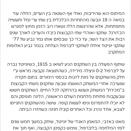
המיתוס הוא שהיריבות, ואולי אף השנאה בין הערים, החלה עוד
במאה ה 19 ונבעה מהתחרות הכלכלית בין שתי ערי נמל ותעשייה
מתפתחות, אלא שהרגשות הללו נשארו רוב הזמן מחוץ למגרש
הכדורגל. שחקני ואוהדי שתי הקבוצות כיבדו והעריכו לאורך שנים
רבות את הצד השני, עד כדי כך שבסיום אותו גמר גביע של 77'
שחקני יונייטד איחלו לשחקני ליברפול הצלחה בגמר גביע האלופות
המתקרב.
שיתוף הפעולה בין השחקנים הגיע לשיאו ב 1915, כשיונייטד גברה
על ליברפול 0-2 וניצלה מירידה, כשהתוצאה נקבעה מראש ע"י
חלק מהשחקנים על מנת לזכות בכספי הימורים. בתום חקירה
שנערכה אחרי המשחק הואשמו שבעה שחקנים משתי הקבוצות
ב"מכירת" המשחק ונענשו בהרחקה לכל החיים. השחקנים חששו
שבעקבות פתיחת מלחמת העולם הראשונה, הליגה תופסק והם
לא יוכלו להתפרנס וניסו לעשות קופה. שישה מהשחקנים התגייסו
לצבא, אחד נהרג וכל האחרים קיבלו חנינה כשחזרו הביתה.
מאט באזבי, המאמן האגדי של יונייטד, שיחק במשך חמש שנים
לפני המלחמה בליברפול, שימש כקפטן הקבוצה, ואף חנך את