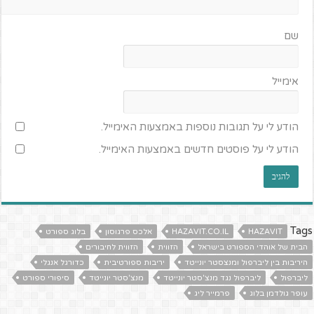
שם
אימייל
הודע לי על תגובות נוספות באמצעות האימייל.
הודע לי על פוסטים חדשים באמצעות האימייל.
Tags
HAZAVIT
HAZAVIT.CO.IL
אלכס פרגוסון
בלוג ספורט
הבית של אוהדי הספורט בישראל
הזווית
הזווית לחיבורים
היריבות בין ליברפול ומנצסטר יונייטד
יריבות ספורטיבית
כדורגל אנגלי
ליברפול
ליברפול נגד מנצ'סטר יונייטד
מנצ'סטר יונייטד
סיפורי ספורט
עופר גולדמן בלוג
פרמייר ליג