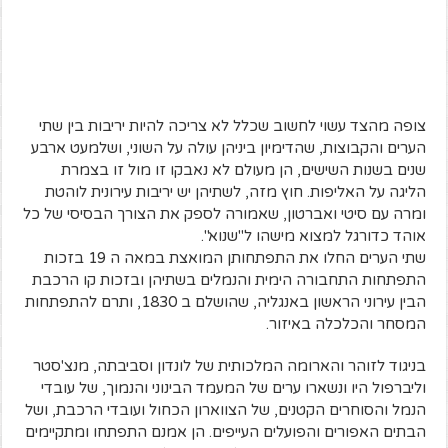
צופה מהצד עשוי לחשוב שכלל לא צריכה להיות יריבות בין שתי
הערים והקבוצות, שהדימיון ביניהן עולה על השוני, ושלמעט ארבע
שנים בשנות השישים, הן מעולם לא נאבקו זו מול זו בצמרת
הליגה על האליפות. חוץ מזה, לשתיהן יש יריבות עירונית לוהטת
ומרה עם סיטי ואברטון, שאמורה לספק את הצורך הבסיסי של כל
אוהד כדורגל למצוא מישהו ל"שנוא".
שתי הערים החלו את התפתחותן המואצת במאה ה 19 בזכות
התפתחות התחבורה הימית והנמלים בשתיהן ובזכות קו הרכבת
הבין עירוני הראשון באנגליה, שהושלם ב 1830, ותרם להתפתחות
המסחר והכלכלה באיזור.
בניגוד לזוהר והארומה המלכותית של לונדון וסביבתה, מנצ'סטר
וליברפול היו ונשארו ערים של המעמד הבינוני והנמוך, של עובדי
הנמל והסוחרים הקטנים, של הצווארון הכחול ועובדי הרכבת, ושל
הבתים האפורים והפועלים העייפים. הן אמנם התפתחו ומתקיימים