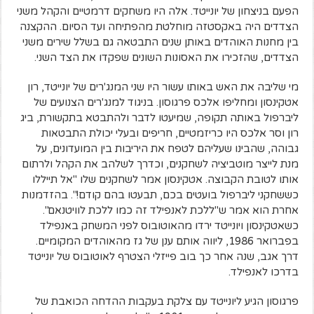
הפעם בניצחון של יונייטד. אלה היו משחקים דרמטיים והקהל משני
הצדדים היה באקסטזה מוחלטת מהפתיחה ועד הסיום. ההקצנה
בין מחנות האוהדים באותן שנים התבטאה גם בשלל שירים משני
הצדדים, שהזכירו את האסונות השונים שפקדו את הצד השני.
מי שליבה את האש באותו עשור היו שני המנג'רים של יונייטד, רון
אטקינסון ומחליפו אלכס פרגוסון. בניגוד למנג'רים הצנועים של
ליברפול באותה תקופה, שמיעטו לדבר ולהתבטא בתקשורת, ביג
רון וסר אלכס היו כריזמטיים, חריפים ובעלי יכולת התבטאות
גבוהה, שהבינו שעליהם לטפח את היריבות בין המועדונים, על
מנת לייצר מוטביציה לשחקנים, וכדרך לשלהב את הקהל ולרתום
אותו לטובת הקבוצה. אטקינסון אמר לשחקנים שלו "אל תייללו
כששחקני ליברפול בועטים בכם, תבעטו בהם קודם!". בהזדמנות
אחרת הוא אמר ש"ללכת לאנפילד זה כמו ללכת לוויטנאם".
כשאטקינסון ויונייטד ירדו מהאוטובוס לפני המשחק באנפילד
בפברואר 1986, ליווה אותם ענן של גז מהאוהדים המקומיים.
דרך אגב, שנה אחר כך בוב פייזלי הצטרף לאוטובוס של יונייטד
בדרכו לאנפילד.
פרגוסון הגיע ליונייטד עם צלקת בעקבות ההדחה הכואבת של