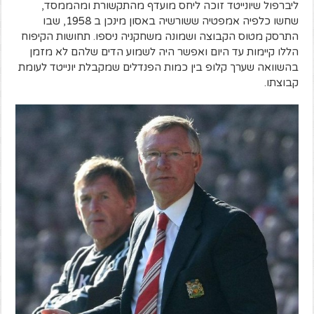
ליברפול שיונייטד זוכה ליחס מועדף מהתקשורת ומהממסד,
שחשו כלפיה אמפטיה ששורשיה באסון מינכן ב 1958, שבו
התרסק מטוס הקבוצה ושמונה משחקניה ניספו. תחושות הקיפוח
הללו קיימות עד היום ואפשר היה לשמוע הדים שלהם לא מזמן
בהשוואה שערך קלופ בין כמות הפנדלים שמקבלת יונייטד לעומת
קבוצתו.