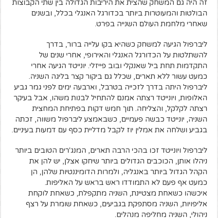
זה היה גם המשחק שהצית את היריבות הגדולה בין שתי הקבוצות
הבולטות והמעוטרות ביותר בכדורגל האנגלי בכלל, ובשנים
שאחרי מלחמת העולם השנייה בפרט.
ליברפול הגיעה למשחק כשהיא בקו עלייה ברור, בדרך
להשתלטות על הכדורגל האנגלי והאירופי, אחרי שנים של
התקדמות תחת ביל שאנקלי ובוב פייזלי. יונייטד הגיעה אחרי
כמעט עשור ללא תארים, שכלל גם ביקור קצר בליגה השניה.
ליברפול היתה בדרך לזכייה בטרבל, וארבעה ימים לפני גמר גביע
האלופות, ויונייטד רצתה אמנם להתחיל לבנות משהו, אבל בעיקר
רצתה לקלקל, והצליחה. תוך חמש דקות בפתיחת המחצית
השניה, יונייטד כבשה פעמיים, כשבאמצע ליברפול משווה, זכתה
בגביע ושלחה את אמלין יוז לקבל מדליית כסף עם דמעות בעיניים.
ליברפול ויונייטד זכו בהכי הרבה תארים, המנג'רים הטובים ביותר
ניהלו אותן, הכוכבים הגדולים ביותר שיחקו אצלן, יש להן את
הקהל הגדול ביותר באנגליה, ולמרות הדומיננטיות שלהן, הן
כמעט אף פעם לא התמודדו ראש בראש על האליפות.
איכשהו כשאחת מצטיינת, השניה מתקפלת, כשאחת לוקחת
אליפויות, השניה מסתפקת בגביעים, כשאחת שומרת על רצף
ניהולי, השניה מחליפה מנהלים.