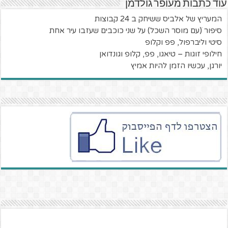
עוד כתבות מעופר גולדמן
המעריץ של אלביס ששיחק ב 24 קבוצות
סיפור ׁ(עם מוסר השכל) על שני כוכבים שעזבו עיר אחת
סיטי וליברפול, פפ וקלופ
חילופי זוגות – טיאגו, פפ, קלופ וגונדואן
יורגן, עכשיו הזמן להיות אמיץ