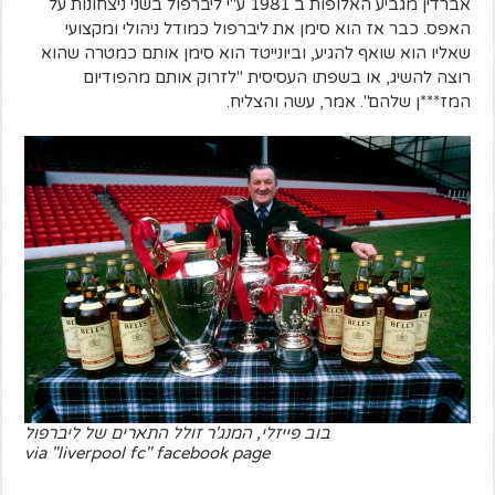
אברדין מגביע האלופות ב 1981 ע"י ליברפול בשני ניצחונות על
האפס. כבר אז הוא סימן את ליברפול כמודל ניהולי ומקצועי
שאליו הוא שואף להגיע, וביונייטד הוא סימן אותם כמטרה שהוא
רוצה להשיג, או בשפתו העסיסית "לזרוק אותם מהפודיום
המז***ן שלהם". אמר, עשה והצליח.
בוב פייזלי, המנג'ר זולל התארים של ליברפול
via "liverpool fc" facebook page