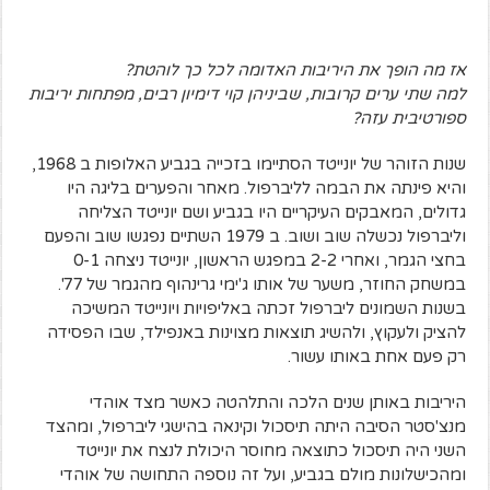
אז מה הופך את היריבות האדומה לכל כך לוהטת?
למה שתי ערים קרובות, שביניהן קוי דימיון רבים, מפתחות יריבות
ספורטיבית עזה?
שנות הזוהר של יונייטד הסתיימו בזכייה בגביע האלופות ב 1968,
והיא פינתה את הבמה לליברפול. מאחר והפערים בליגה היו
גדולים, המאבקים העיקריים היו בגביע ושם יונייטד הצליחה
וליברפול נכשלה שוב ושוב. ב 1979 השתיים נפגשו שוב והפעם
בחצי הגמר, ואחרי 2-2 במפגש הראשון, יונייטד ניצחה 0-1
במשחק החוזר, משער של אותו ג'ימי גרינהוף מהגמר של 77'.
בשנות השמונים ליברפול זכתה באליפויות ויונייטד המשיכה
להציק ולעקוץ, ולהשיג תוצאות מצוינות באנפילד, שבו הפסידה
רק פעם אחת באותו עשור.
היריבות באותן שנים הלכה והתלהטה כאשר מצד אוהדי
מנצ'סטר הסיבה היתה תיסכול וקינאה בהישגי ליברפול, ומהצד
השני היה תיסכול כתוצאה מחוסר היכולת לנצח את יונייטד
ומהכישלונות מולם בגביע, ועל זה נוספה התחושה של אוהדי