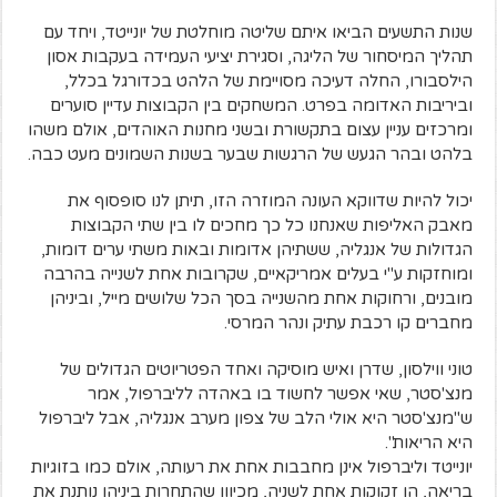
שנות התשעים הביאו איתם שליטה מוחלטת של יונייטד, ויחד עם
תהליך המיסחור של הליגה, וסגירת יציעי העמידה בעקבות אסון
הילסבורו, החלה דעיכה מסויימת של הלהט בכדורגל בכלל,
וביריבות האדומה בפרט. המשחקים בין הקבוצות עדיין סוערים
ומרכזים עניין עצום בתקשורת ובשני מחנות האוהדים, אולם משהו
בלהט ובהר הגעש של הרגשות שבער בשנות השמונים מעט כבה.
יכול להיות שדווקא העונה המוזרה הזו, תיתן לנו סופסוף את
מאבק האליפות שאנחנו כל כך מחכים לו בין שתי הקבוצות
הגדולות של אנגליה, ששתיהן אדומות ובאות משתי ערים דומות,
ומוחזקות ע"י בעלים אמריקאיים, שקרובות אחת לשנייה בהרבה
מובנים, ורחוקות אחת מהשנייה בסך הכל שלושים מייל, וביניהן
מחברים קו רכבת עתיק ונהר המרסי.
טוני ווילסון, שדרן ואיש מוסיקה ואחד הפטריוטים הגדולים של
מנצ'סטר, שאי אפשר לחשוד בו באהדה לליברפול, אמר
ש"מנצ'סטר היא אולי הלב של צפון מערב אנגליה, אבל ליברפול
היא הריאות".
יונייטד וליברפול אינן מחבבות אחת את רעותה, אולם כמו בזוגיות
בריאה, הן זקוקות אחת לשניה, מכיוון שהתחרות ביניהן נותנת את