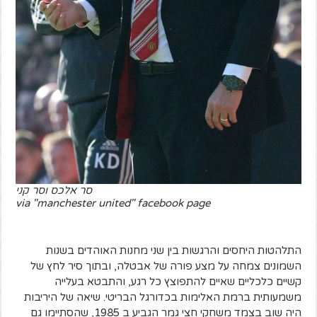
סר אלכס וסר קני
via "manchester united" facebook page
התלהטות היחסים והרגשות בין שני מחנות האוהדים בשנות
השמונים צמחה על מצע פורה של אבטלה, ובתוך סיר לחץ של
קשיים כלכליים שאיים להתפוצץ כל רגע, והתבטא בעלייה
משמעותית ברמת האלימות בכדורגל הבריטי. שיאה של היריבות
היה שוב בצמד משחקי חצי גמר הגביע ב 1985, שהסתיימו גם