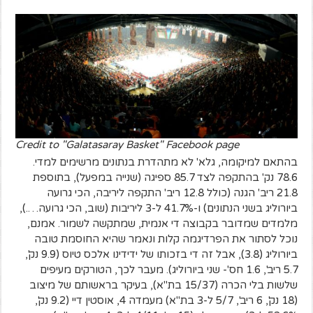
Credit to "Galatasaray Basket" Facebook page
בהתאם למיקומה, גלא' לא מתהדרת בנתונים מרשימים למדי.
78.6 נק' בהתקפה לצד 85.7 ספיגה (שנייה במפעל), בתוספת
21.8 ריב' הגנה (כולל 12.8 ריב' התקפה ליריבה, הכי גרועה
ביורוליג בשני הנתונים) ו-41.7% ל-3 ליריבות (שוב, הכי גרועה….),
מלמדים שמדובר בקבוצה די אנמית, שמתקשה לשמור. אמנם,
נוכל לסתור את הפרדיגמה קלות ונאמר שהיא החוסמת טובה
ביורוליג (3.8), אבל זה די בזכותו של ידידינו אלכס טיוס (9.9 נק',
5.7 ריב', 1.6 חס'- שני ביורוליג). מעבר לכך, הטורקים מעיפים
שלשות בלי הכרה (15/37 בת"א), בעיקר בראשותם של מיצוב
(18 נק', 6 ריב', 5/7 ל-3 בת"א) מעמדה 4, אוסטין דיי (9.2 נק',