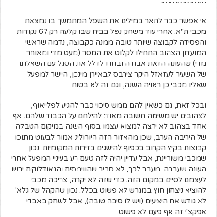
……………….
אי אפשר כבר לתאר במילים את השפל המתמשך בו נמצאת
מכבי ת"א. אחרי עוד משחק נפל בבית שבו קלעה רק 67 נקודות
והפסידה לקבוצה שיותר טובה ממנה כקבוצה, נדמה שראשי
המועדון הצהוב התחילו לקלוט את המסר (מעט מדי ומאוחר
מדי) שהעונה הזאת אבודה ובחרו לדלל את הסגל עם השאלתו
של השעיר לעזאזל היקר צירבס לבאיירן מינכן, היישר למפעל
שאליו מכבי כן ראויה השנה, וגם זה לא בטוח.
ובכל זאת, גם כשאין להם ממש סיכוי כבר להגיע לפלייאוף,
לצהובים יש משימה חשובה מאוד: להילחם על הכבוד שלהם. אף
אחד בצהוב לא ירצה למצוא עצמו בסוף השנה במיקום הטבלה
של היריבה הערב, שכן מהאזור הזה היורוליג אמור לבעוט מתוכו
קבוצות בקיץ הקרוב בכפוף להישגים בזירות המקומיות. נכון
שמכבי משוריינת, אבל עדיין יהיה לזה טעם רע בעיניי המפעל אחרי
העונה שעברה. מעבר לכך, לא סביר שהווימסים והגאודלוקים ירשו
לעצמם לסיים במקום הזה. כדי שזה לא יקרה, צריכה מכבי
להוציא ניצחון חוץ במגרש לא פשוט בכלל. נכון שהקהל של גלא'
לא גודש את היציעים (ויש לו סיבה טובה), אבל לשחק באבדי
אפקצ'י זה אף פעם לא פשוט.