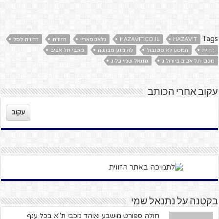
Tags
HAZAVIT
HAZAVIT.CO.IL
גלאטסאריי
הזווית
הזווית לסל
הזוית
המסע לאיסטנבול
להימנע מבושה
מכבי תל אביב
מכבי תל אביב ביורוליג
נתנאל שמי בלוג
עקוב אחרי הכותב
עקוב
בקטנה על נתנאל שמי
חולה ספורט מושבע ואוהד מכבי ת"א בכל ענף