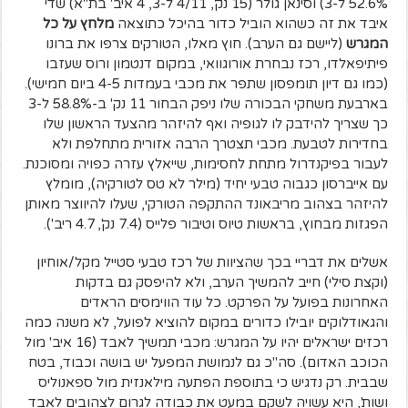
52.6% ל-3) וסינאן גולר (15 נק', 4/11 ל-3, 4 איב' בת"א) שדי
איבד את זה כשהוא הוביל כדור בהיכל כתוצאה
מלחץ על כל
המגרש
(ליישם גם הערב). חוץ מאלו, הטורקים צרפו את ברונו
פיתיפאלדו, רכז נבחרת אורוגוואי, במקום דנטמון ורוס שעזבו
(כמו גם דיון תומפסון שתפר את מכבי בעמדות 4-5 ביום חמישי).
בארבעת משחקי הבכורה שלו ניפק הבחור 11 נק' ב-58.8% ל-3
כך שצריך להידבק לו לגופיה ואף להיזהר מהצעד הראשון שלו
בחדירות לטבעת. מכבי תצטרך הרבה אזורית מתחלפת ולא
לעבור בפיקנדרול מתחת לחסימות, שייאלץ עזרה כפויה ומסוכנת.
עם אייברסון כגבוה טבעי יחיד (מילר לא טס לטורקיה), מומלץ
להיזהר בצהוב מריבאונד ההתקפה הטורקי, שעלו להיווצר מאותן
הפגזות מבחוץ, בראשות טיוס וטיבור פלייס (7.4 נק', 4.7 ריב').
אשלים את דבריי בכך שהציוות של רכז טבעי סטייל מקל/אוחיון
(וקצת סילי) חייב להמשיך הערב, ולא להיפסק גם בדקות
האחרונות בפועל על הפרקט. כל עוד הווימסים הראדים
והגאודלוקים יובילו כדורים במקום להוציא לפועל, לא משנה כמה
רכזים ישראלים יהיו על המגרש: מכבי תמשיך לאבד (16 איב' מול
הכוכב האדום). סה"כ גם לנמושת המפעל יש בושה וכבוד, בטח
שבבית. רק נדגיש כי בתוספת הפתעה מילאנזית מול ספאנוליס
ושות', היא עשויה לשקם במעט את כבודה לגרום לצהובים לאבד