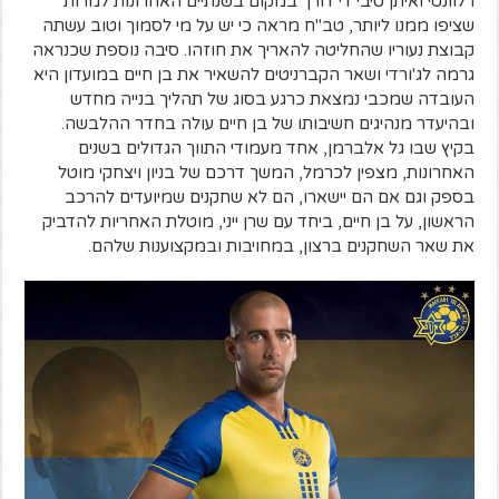
רלוונטי ואיתן טיבי די דורך במקום בשנתיים האחרונות למרות
שציפו ממנו ליותר, טב"ח מראה כי יש על מי לסמוך וטוב עשתה
קבוצת נעוריו שהחליטה להאריך את חוזהו. סיבה נוספת שכנראה
גרמה לג'ורדי ושאר הקברניטים להשאיר את בן חיים במועדון היא
העובדה שמכבי נמצאת כרגע בסוג של תהליך בנייה מחדש
ובהיעדר מנהיגים חשיבותו של בן חיים עולה בחדר ההלבשה.
בקיץ שבו גל אלברמן, אחד מעמודי התווך הגדולים בשנים
האחרונות, מצפין לכרמל, המשך דרכם של בניון ויצחקי מוטל
בספק וגם אם הם יישארו, הם לא שחקנים שמיועדים להרכב
הראשון, על בן חיים, ביחד עם שרן ייני, מוטלת האחריות להדביק
את שאר השחקנים ברצון, במחויבות ובמקצוענות שלהם.