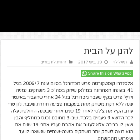
להגן על הבית
דניאל לוי
19 ביוני 2017
הזווית לחיבורים
Share this on WhatsApp
אלסנדרו קוסטקורטה פרש מכדורגל בסיום עונת 2006/7 בגיל
41. בעונתו האחרונה במילאן שיחק בסה"כ 3 משחקים. נמניה
וידיץ' פרש בקיץ שעבר מכדורגל בגיל 34 אחרי שהעביר באינטר
שנה ללא דקת משחק אחת בעקבות פציעה חוזרת שעבר. ג'ון טרי
עוזב הקיץ את צ'לסי לאחר 19 שנים אחרי שבשנה החולפת עלה
לכר הדשא 9 פעמים בלבד, שב-3 מתוכם נכנס כמחליף והבין
שאין לו ברירה אלא לעזוב את אהבת נעוריו אחרי 19 שנים אם
הוא רוצה לשחק יותר משחקים בשנה-שנתיים שנשארו לו עד
שיפרוש מהמשחק.