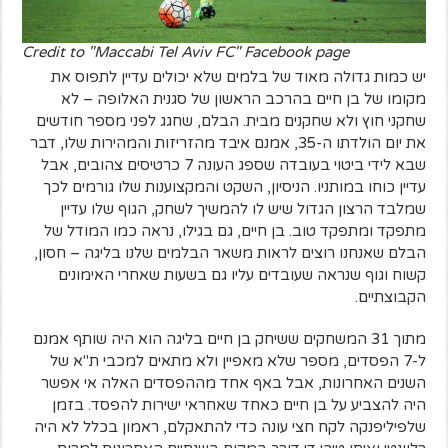
Credit to "Maccabi Tel Aviv FC" Facebook page
יש כמות גדולה מאוד של בלמים שלא יכולים עדיין לתפוס את
מקומו של בן חיים בהרכב הראשון של סגנית האלופה – לא
שחקני חוץ ולא שחקנים מבית. הבלם, שחגג לפני מספר חודשים
את יום הולדתו ה-35, אמנם איבד מהזריזות והמהירות שלו, דבר
שבא לידי ביטוי בעובדה שספג העונה 7 כרטיסים צהובים, אבל
עדיין כוחו במותניו. הניסיון, השקט והמקצוענות שלו גורמים לכך
שמלבד הרצון הגדול שיש לו להמשיך לשחק, הגוף שלו עדיין
מתפקד ומתפקד טוב. בן חיים, גם בגילו, נראה כמו המודל של
הבלם שאנחנו רוצים לראות משאר הבלמים שלנו בליגה – חסון,
קשוח וגוף שנראה שעובדים עליו גם בשעות שאחרי האימונים
הקבוצתיים.
מתוך 31 המשחקים ששיחק בן חיים בליגה הוא היה שותף אמנם
ל-7 הפסדים, מספר שלא מאפיין ולא מתאים למכבי ת"א של
השנים האחרונות, אבל באף אחד מההפסדים האלה אי אפשר
היה להצביע על בן חיים כאחד שאחראי ישירות להפסד. בזמן
שלפיליפנקה לקח חצי עונה כדי להתאקלם, ראמון בכלל לא היה