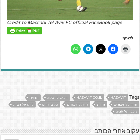
Credit to Maccabi Tel Aviv FC official FaceBook page
לשתף
Tags
HAZAVIT
HAZAVIT.CO.IL
דניאל לוי בלוג
הזווית
הזווית לחיבורים
הזוית
זווית לחיבורים
טל בן חיים
להגן על הבית
מכבי תל אביב
עקוב אחרי הכותב