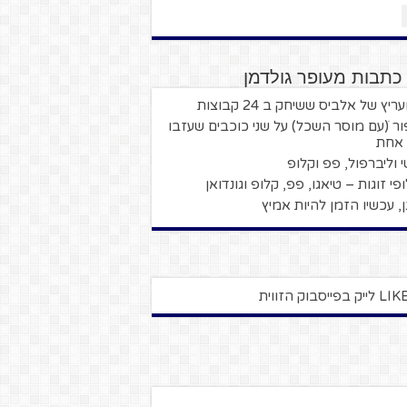
כתבות מעופר גולדמן
יץ של אלביס ששיחק ב 24 קבוצות
ור ׁ(עם מוסר השכל) על שני כוכבים שעזבו
 אחת
י וליברפול, פפ וקלופ
פי זוגות – טיאגו, פפ, קלופ וגונדואן
גן, עכשיו הזמן להיות אמיץ