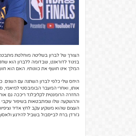
הצורך של לברון בשליטה מוחלטת מתבטא ג
בניגוד לדוראנט, שבדומה ללברון הוא שחק
המלך אינו חושף את כוונותיו. האם הוא ח
היחס שלי כלפי לברון השתנה עם השנים. כ
אותו, ואחרי המעבר הבומבסטי למיאמי, 
החזרה הרומנטית לקליבלנד ריככה גם אות
וההשקעה שלו שמתבטאות בשיפור עיקבי ב
העצום שהוא משקיע עקב לחץ אדיר וציפיות 
ג'ורדן ברח לבייסבול בשביל להירגע ולאסו