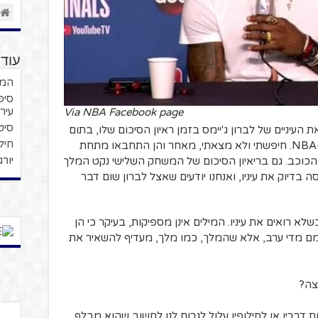
עוד 
המער
סיפ
עיר
Via NBA Facebook page
סיט
העיניים של לברון ג'יימס בזמן ראיון הסיכום שלו, בתום
חילו
המשחק הרביעי והאחרון בסידרת הגמר ב-NBA. חיפשתי ולא מצאתי, מאחר והן התחבאו מתחת
יור
 הכוכב. גם בריאיון הסיכום של המשחק השלישי נקט המלך
בדיוק את עיניו, ואנחנו יודעים שאצל לברון שום דבר
רואים את עיניו. המילים אינן מספיקות, בעיקר כי הן
מם מדי ערב, אלא שהמלך, כמו מלך, מעדיף להשאיר את
צה?
 דבריו או לחילופין עלול לגרום לנו לחשוב שהוא מבלף.