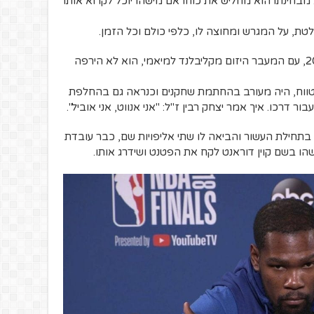
בחינתו הוא מחליש את כוחו אם מישהו יוכל לקרוא אותו
לטת, על המגרש ומחוצה לו, כלפי כולם וכל הזמן.
מהרגע שהוא הבין את הפרינציפ בקיץ 2010, עם המעבר היזום מקליבלנד למיאמי, הוא לא הירפה
טווח, היה מעורב בהחתמת שחקנים וכנראה גם בהחלפת
דרכו. איך אמר יצחק רבין ז"ל: "אני אנווט, אני אוביל".
חילת העשור והביאה לו שתי אליפויות שם, כבר עובדת
הו בשם קוין דוראנט לקח את הפטנט ושידרג אותו.