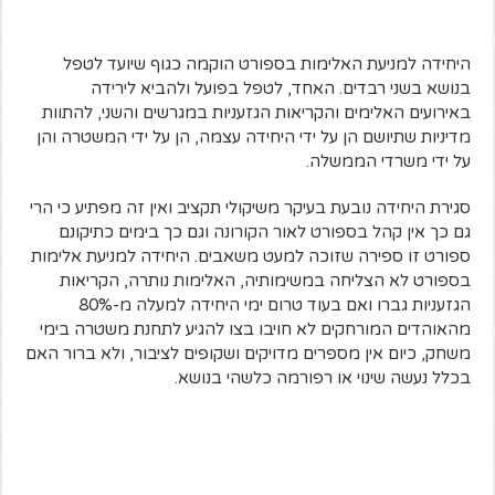
היחידה למניעת האלימות בספורט הוקמה כגוף שיועד לטפל
בנושא בשני רבדים. האחד, לטפל בפועל ולהביא לירידה
באירועים האלימים והקריאות הגזעניות במגרשים והשני, להתוות
מדיניות שתיושם הן על ידי היחידה עצמה, הן על ידי המשטרה והן
על ידי משרדי הממשלה.
סגירת היחידה נובעת בעיקר משיקולי תקציב ואין זה מפתיע כי הרי
גם כך אין קהל בספורט לאור הקורונה וגם כך בימים כתיקונם
ספורט זו ספירה שזוכה למעט משאבים. היחידה למניעת אלימות
בספורט לא הצליחה במשימותיה, האלימות נותרה, הקריאות
הגזעניות גברו ואם בעוד טרום ימי היחידה למעלה מ-80%
מהאוהדים המורחקים לא חויבו בצו להגיע לתחנת משטרה בימי
משחק, כיום אין מספרים מדויקים ושקופים לציבור, ולא ברור האם
בכלל נעשה שינוי או רפורמה כלשהי בנושא.