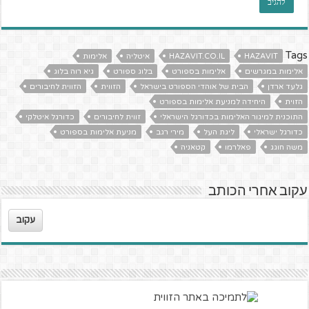
Tags
HAZAVIT
HAZAVIT.CO.IL
איטליה
אלימות
אלימות במגרשים
אלימות בספורט
בלוג ספורט
גיא רוה בלוג
גלעד ארדן
הבית של אוהדי הספורט בישראל
הזווית
הזווית לחיבורים
הזוית
היחידה למניעת אלימות בספורט
התוכנית למיגור האלימות בכדורגל הישראלי
זווית לחיבורים
כדורגל איטלקי
כדורגל ישראלי
ליגת העל
מירי רגב
מניעת אלימות בספורט
משה חוגג
פאלרמו
קטאניה
עקוב אחרי הכותב
עקוב