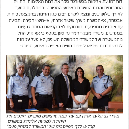
דוח "מניעת אלימות בספורט" סקר את רמת האלימות, החוויה
התרבותית והרוח הנושבת באירועי הספורט ובמחלקות הנוער
לאורך שלוש שנים ומצא ליקויים רבים כגון חריגות בהקצאת כוחות
אבטחה, אי-הכשרת מערך שיטור אזרחי, אי-מיצוי חקירה ותביעה
עם אוהדים מתפרעים ומורחקים לצד קריאות הסתה גזעניות
במגרשים. משרד מבקר המדינה טען בנוסף כי אף גוף, החל
מהמשטרה ועד למשרדי הממשלה השונים, לא פעל על מנת
לגבש תכניות שיביאו לשיפור חוויית הצפייה באירועי ספורט.
מירי רגב וגלעד ארדן עם עוד כמה פרצופים מוכרים, חונכים את
היחידה למניעת אלימות בספורט.
קרדיט לדף הפייסבוק של "המשרד לבטחון פנים"