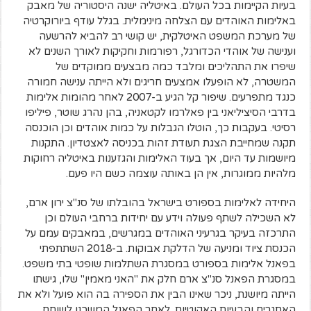
בעיות הקיימות בכל העולם. באיטליה ישנה היסטוריה של מאבק
באלימות האוהדים עם הצלחה מינימלית. בגלל עודף ביורוקרטיה
של מערכת המשפט האיטלקית, יש קושי רב להביא להרשעה
וענישה של אוהדי הכדורגל, רפורמות וחקיקות לאורך השנים לא
שיפרו את התהליכים ומלבד כמה מבצעים ממוקדים של
המשטרה, לא הופעלו אמצעים חריגים ולא הייתה ענישה חמורה
כנגד מתפרעים. שיפור קל הגיע ב-2007 לאחר מהומות אלימות
בדרבי הסיציליאני בין פאלרמו לקטאניה, בהן נהרג שוטר, פיליפו
רסיטי. בעקבות כך, הוטלו הגבלות על כמות אוהדים וכן הוכנסה
תקנה שמחייבת הצגת תעודת זהות בכניסה לאצטדיון. התקנות
מיושמות עד היום, אך בעוד האלימות והגזענות באיטליה רחוקות
מלהיות ממוגרות, אין הן באותה עוצמה כשם היו פעם.
היחידה לאלימות בספורט בישראל בהובלתו של סנ"צ ירון ארם,
לא השכילה לשתף פעולה וידע עם יחידות ברחבי העולם וכן
התרכזה בעיקר בגרעיני האוהדים במגרשים, במאבקים עמם על
הכנסת ציוד ומניעה של הדלקת אבוקות. ב-2018 השתתפתי
בפאנל אלימות בספורט במסגרת השתלמות שופטי בתי משפט.
במסגרת הפאנל סנ"צ ארם חלק את "האני מאמין" שלו, גישתו
הייתה מיושנת, ניכר שאינו הבין את הספירה בה הוא פועל ולא את
האתגרים והבעיות האקוטיות. לאחר הפאנל המשכנו לשוחח