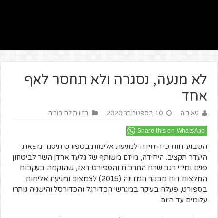
לא מנעה, נסגרה ולא תחסר לאף
אחד
גיא רוה
10 בספטמבר 2020
הזווית לחיבורים
Share this on WhatsApp
השבוע דווח כי היחידה למניעת אלימות בספורט תיסגר מפאת
היעדר תקציב. היחידה, מיזם משותף של גלעד ארדן השר לביטחון
פנים ומירי רגב שרת התרבות והספורט דאז, שהוקמה בעקבות
המלצות דוח מבקר המדינה (2015) לצמצום ומניעת אלימות
בספורט, פעלה בעיקר במגרשי הכדורגל והכדורסל והישגיה נותרו
עלומים עד היום.