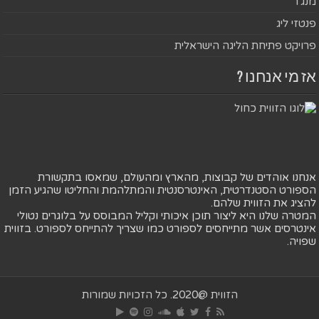
מנג'ר
פנטזי ליג
פרויקט פתיחת הליגה הישראלית
אז מי אנחנו ?
אנחנו אוהדים של קבוצות, מהארץ ומהעולם, שמאסו בתקשורת
הספורט הסטנדרטית, האינטרסנטית והמתלהמת והחליטו שהגיע הזמן
להציג את הזווית שלהם.
המטרה שלנו היא ליצור תוכן איכותי וקליל המבוסס על בלוגרים נטולי
אינטרסים אשר מתייחסים לספורט כמו שצריך להתייחס לספורט. בזווית
שפויה.
הזווית @2020. כל הזכויות שמורות