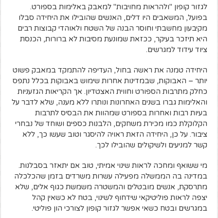
לגזור קופון "ולהראות מחויבות" למאבק באלימות בספורט.
בפועל, המשאבים היו דלים, האנשים שהובילו את היחידה סבלו
מקיבעון מחשבתי וחוסר הבנה של השטח ולאוהדי קבוצות רבים
היא תיזכר בעיקר, ככזאת שמונעת מסיבות לא ברורות, הכנסת
ציוד עידוד למגרשים.
היחידה טמנה את ראשה בחול, העדיפה להתמקד במאבק פשוט
יותר – האבוקות, שבמדינות אחרות שימוש באבוקות בכלל נתפס
כחלק מתרבות הספורט וחווית האצטדיון. אך הקריאות הגזעניות
והאלימות גברו בשנים האחרונות ונותרו ללא מענה, שלא לדבר על
בעיות רבות ואחרות בספורט שמהוות את הבסיס לתרבות
הקלוקלת כמו מכירת משחקים, הלבנות כספים ושוחד של נבחרי
ציבור. על כן, היחידה הזאת ראויה להיסגר וטוב שעשו כך, ללא
קשר למניעים ולשיקולים שהובילו לכך.
מי ששואף ומחכה לראות שינוי אמיתי, טוב אם יתאזר בסבלנות.
במדינה בה הממשלה מפעילה עשרות משרדים בזמן שהכלכלה
מתרסקת, אנשים מובטלים והמשטרה משמשת כגוף אלים, שלא
יצפה לראות פוליטיקאי שידחוף לשינוי, בטח לא כשאין קהל
במגרשים ובטח כשאי אפשר לגזור קופון לצורכי הון פוליטי.