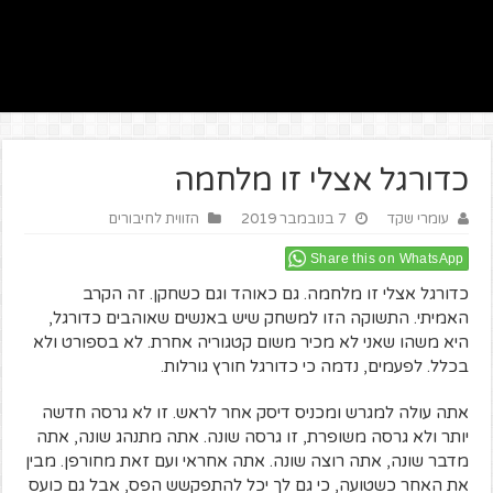
כדורגל אצלי זו מלחמה
עומרי שקד
7 בנובמבר 2019
הזווית לחיבורים
Share this on WhatsApp
כדורגל אצלי זו מלחמה. גם כאוהד וגם כשחקן. זה הקרב
האמיתי. התשוקה הזו למשחק שיש באנשים שאוהבים כדורגל,
היא משהו שאני לא מכיר משום קטגוריה אחרת. לא בספורט ולא
בכלל. לפעמים, נדמה כי כדורגל חורץ גורלות.
אתה עולה למגרש ומכניס דיסק אחר לראש. זו לא גרסה חדשה
יותר ולא גרסה משופרת, זו גרסה שונה. אתה מתנהג שונה, אתה
מדבר שונה, אתה רוצה שונה. אתה אחראי ועם זאת מחורפן. מבין
את האחר כשטועה, כי גם לך יכל להתפקשש הפס, אבל גם כועס