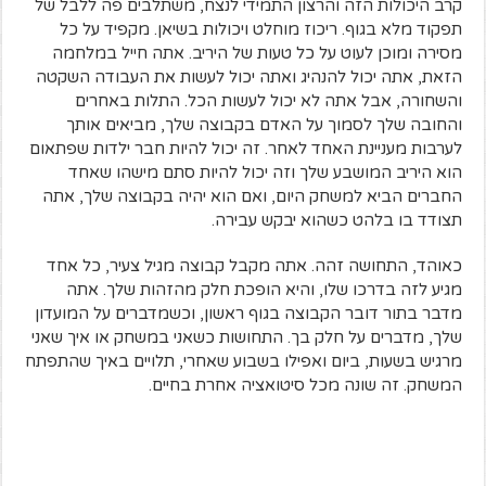
קרב היכולות הזה והרצון התמידי לנצח, משתלבים פה ללבל של
תפקוד מלא בגוף. ריכוז מוחלט ויכולות בשיאן. מקפיד על כל
מסירה ומוכן לעוט על כל טעות של היריב. אתה חייל במלחמה
הזאת, אתה יכול להנהיג ואתה יכול לעשות את העבודה השקטה
והשחורה, אבל אתה לא יכול לעשות הכל. התלות באחרים
והחובה שלך לסמוך על האדם בקבוצה שלך, מביאים אותך
לערבות מעניינת האחד לאחר. זה יכול להיות חבר ילדות שפתאום
הוא היריב המושבע שלך וזה יכול להיות סתם מישהו שאחד
החברים הביא למשחק היום, ואם הוא יהיה בקבוצה שלך, אתה
תצודד בו בלהט כשהוא יבקש עבירה.
כאוהד, התחושה זהה. אתה מקבל קבוצה מגיל צעיר, כל אחד
מגיע לזה בדרכו שלו, והיא הופכת חלק מהזהות שלך. אתה
מדבר בתור דובר הקבוצה בגוף ראשון, וכשמדברים על המועדון
שלך, מדברים על חלק בך. התחושות כשאני במשחק או איך שאני
מרגיש בשעות, ביום ואפילו בשבוע שאחרי, תלויים באיך שהתפתח
המשחק. זה שונה מכל סיטואציה אחרת בחיים.