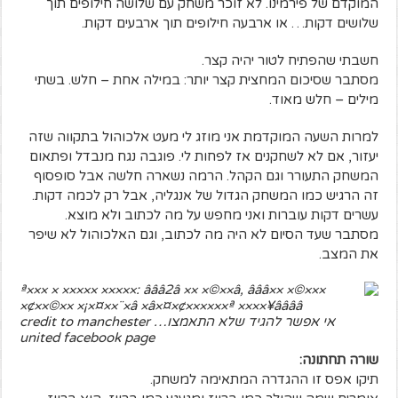
המוקדם של פירמינו. לא זוכר משחק עם שלושה חילופים תוך
שלושים דקות… או ארבעה חילופים תוך ארבעים דקות.
חשבתי שהפתיח לטור יהיה קצר.
מסתבר שסיכום המחצית קצר יותר: במילה אחת – חלש. בשתי
מילים – חלש מאוד.
למרות השעה המוקדמת אני מוזג לי מעט אלכוהול בתקווה שזה
יעזור, אם לא לשחקנים אז לפחות לי. פוגבה נגח מנבדל ופתאום
המשחק התעורר וגם הקהל. הרמה נשארה חלשה אבל סופסוף
זה הרגיש כמו המשחק הגדול של אנגליה, אבל רק לכמה דקות.
עשרים דקות עוברות ואני מחפש על מה לכתוב ולא מוצא.
מסתבר שעד הסיום לא היה מה לכתוב, וגם האלכוהול לא שיפר
את המצב.
אי אפשר להגיד שלא התאמצו… credit to manchester
united facebook page
שורה תחתונה:
תיקו אפס זו ההגדרה המתאימה למשחק.