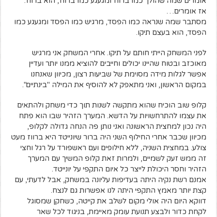
אומרים שמה שהולך כמו ברווז ומגעגע כמו ברווז, הוא ברווז.
אז אומרים…
מסתבר שמה שנראה כמו הפסד, מרגיש כמו הפסד ומגעגע כמו
הפסד, הוא בעצם תיקו.
לפני המשחק הייתי חותם על תיקו. אחרי המשחק אני מרגיש
מאוכזב ובטוח שהיינו יכולים וחייבים להוציא ממנו יותר ועדיין
אפשר לגלות מידה מסוימת של שביעות רצון, מכיוון שאנחנו
במקום הראשון, ואני מתאפק לא להוסיף את המילה "בינתיים".
קלופ שוב הוכיח שהוא מתקשה לשנות תוך כדי משחק ולהתאים
את עצמו להתרחשויות על הדשא. המערך הזהיר שבו הוא פתח
היה נכון למחצית הראשונה ואני נותן פה הנחה גדולה לקלופ,
מכיוון שכבר אחרי החילוף השני היה ברור שיונייטד היא ברווז מעט
צולע. במחצית השניה, ללא חילופים ועם ראשפורד על רגל וחצי
זה ממש זעק לשמיים, ולמרות זאת קלופ המשיך עם המערך
הזהיר וחסר היכולת לייצר כל איום התקפי על יונייטד.
אמנם רשת נקיה היתה בעדיפות עליונה במשחק, אבל לדעתי, עם
קצת יותר מאמץ התקפי היתה לנו אפשרות גם לנצח.
דווקא היום היה אולי מקום לשלב את קייטה, כשחקן שמסוגל
לקחת כדור ולבצע תנועת עומק מאיימת, בניגוד לכל שאר