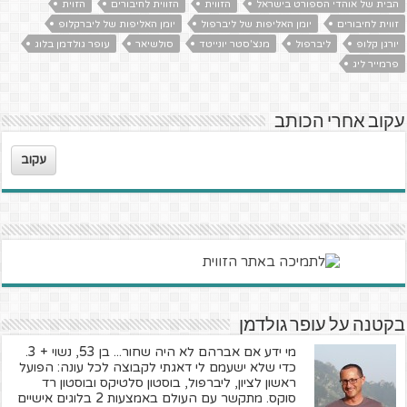
הבית של אוהדי הספורט בישראל
הזווית
הזווית לחיבורים
הזוית
זווית לחיבורים
יומן האליפות של ליברפול
יומן האליפות של ליברקלופ
יורגן קלופ
ליברפול
מנצ'סטר יונייטד
סולשיאר
עופר גולדמן בלוג
פרמייר ליג
עקוב אחרי הכותב
עקוב
בקטנה על עופר גולדמן
מי ידע אם אברהם לא היה שחור... בן 53, נשוי + 3.
כדי שלא ישעמם לי דאגתי לקבוצה לכל עונה: הפועל
ראשון לציון, ליברפול, בוסטון סלטיקס ובוסטון רד
סוקס. מתקשר עם העולם באמצעות 2 בלוגים אישיים