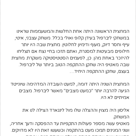
המחצית הראשונה היתה אחת החלשות והמשעממות שראינו
במשחקי ליברפול בעידן קלופ ואולי בכלל. משחק עצבני, איטי,
עייף וחסר דיוק, מעוף ודימיון לחלוטין. מחצית שבה היו יותר
חילופים מבעיטות למסגרת, ואתם תזכו בחיי נצח אם תצליחו
להיזכר באחת מהן. כן, לפעמים הסטטיסטיקה משקרת. מחצית
שבה מאטיפ היה שחקן ההתקפה הטוב ביותר של ליברפול.
בעצם, שחקן ההתקפה היחיד…
המחצית השניה היתה דומה, למעט העובדה המדהימה שיונייטד
הגיעה להרבה יותר "כמעט מצבים" מאשר ליברפול. מצבים
אמיתיים לא היו.
אליסון היה מצוין וההצלה שלו מול לינגארד הצילה לנו את
המשחק.
מאטיפ עשה מספר פעולות התקפיות עד ההפסקה ודעך אחריה,
ושני המגינים תמכו מעט בהתקפה וכשעשו זאת היו לא מדויקים.