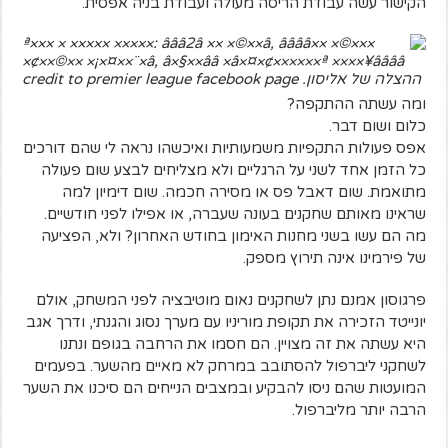
הקישור עשה עבודת הריסה מעולה ועבודת בניה אפסית.
ההצלה של אליסון. credit to premier league facebook page
ומה עשתה ההתקפה?
כלום ושום דבר.
אפס פעולות התקפיות משמעותיות ואיכשהו נראה לי שהם דורכים
כל הזמן אחד לשני על הרגליים ולא מצליחים לבצע שום פעולה
מתואמת. שום דאבל פס או מסירה חכמה. שום דימיון למה
שראינו מאותם שחקנים בעונה שעברה, או אפילו לפני חודשיים.
מה הם עשו בשני מחנות האימון בחודש האחרון? ולא, הפציעה
של פירמינו אינה תירוץ מספק.
פרגוסון אמנם נתן לשחקנים נאום מוטיבציה לפני המשחק, אולם
יונייטד הזכירה את תקופת מוריניו עם מערך נסוג והגנתי, ודרך אגב
היא עשתה את זה מצויין. הם חסמו את הרחבה בגופם ונתנו
לשחקני ליברפול להסתובב במרחק לא מאיים מהשער. בפעמים
המועטות שהם ניסו להבקיע ובמצבים הנייחים הם סיכנו את השער
הרבה יותר מליברפול.