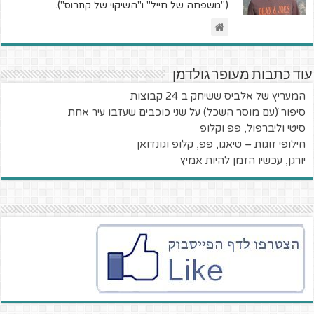
("משפחה של חייל" ו"השיקוי של קתרוס").
עוד כתבות מעופר גולדמן
המעריץ של אלביס ששיחק ב 24 קבוצות
סיפור ׁ(עם מוסר השכל) על שני כוכבים שעזבו עיר אחת
סיטי וליברפול, פפ וקלופ
חילופי זוגות – טיאגו, פפ, קלופ וגונדואן
יורגן, עכשיו הזמן להיות אמיץ