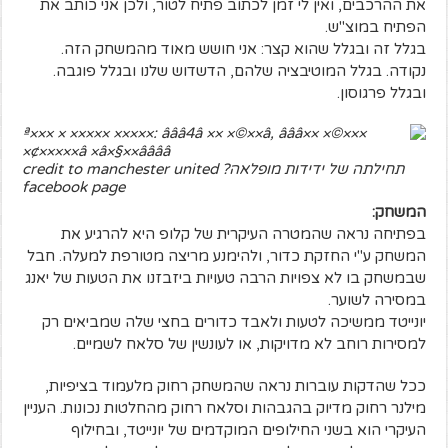
את ההרכבים, ואין לי זמן לכתוב פתיח לטור, ולכן אני כותב את
הפתיח במוצ"ש.
בגלל זה ובגלל שהוא קצר: אני חושש מאוד מהמשחק הזה.
נקודה. בגלל המוטיבציה שלהם, הדשדוש שלנו ובגלל פוגבה.
ובגלל פרגוסון.
תחילתה של ידידות מופלאה? credit to manchester united
facebook page
המשחק:
בפתיחה נראה שהמטרה העיקרית של קלופ היא להרגיע את
המשחק ע"י החזקת כדור, ולהימנע מריצה מטורפת למעלה. חבל
שבמשחק בו לא צפויות הרבה טעויות ביזבזנו את הטעות של יאנג
במסירה לשוער.
יונייטד ממשיכה לטעות ולאבד כדורים בחצי שלה שמביאים רק
למסירות רוחב לא מדויקות, או לעונשין של סלאח לשמיים.
ככל שהדקות עוברות נראה שהמשחק רחוק מלעמוד בציפיות,
מילנר רחוק מדיוק בהגבהות וסלאח רחוק מהחלטות נכונות. העניין
העיקרי הוא בשני החילופים המוקדמים של יונייטד, ובחילוף