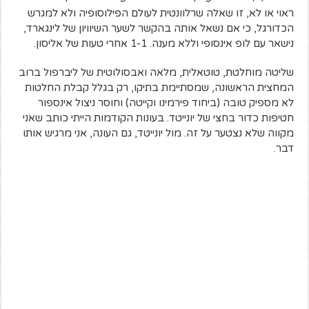
ראוי או לא, זו שאלה שרלוונטית לעולם הפילוסופיה ולא למגרש
הכדורגל, כי אם נשאל אותה בהקשר לשער השיוויון של לינגארד,
נישאר עם לופ אינסופי וללא מענה. 1-1 אחרי טעות של אליסון.
שליטה מוחלטת, טוטאלית, מלאה ואבסולוטית של ליברפול ברוב
המחצית הראשונה, שמסתיימת בתיקו, רק בגלל קבלת החלטות
לא מספיק טובה (ביחוד פירמינו וקייטה) וחוסר ניצול אינספור
חטיפות כדור בחצי של יונייטד. בעונות הקודמות הייתי כותב שאני
מקווה שלא נצטער על זה. מול יונייטד, גם העונה, אני מרגיש אותו
דבר.