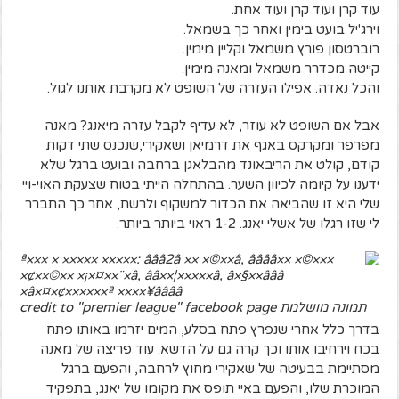
עוד קרן ועוד קרן ועוד אחת.
וירג'יל בועט בימין ואחר כך בשמאל.
רוברטסון פורץ משמאל וקליין מימין.
קייטה מכדרר משמאל ומאנה מימין.
והכל נאדה. אפילו העזרה של השופט לא מקרבת אותנו לגול.
אבל אם השופט לא עוזר, לא עדיף לקבל עזרה מיאנג? מאנה
מפרפר ומקרקס באגף את דרמיאן ושאקירי,שנכנס שתי דקות
קודם, קולט את הריבאונד מהבלאגן ברחבה ובועט ברגל שלא
ידענו על קיומה לכיוון השער. בהתחלה הייתי בטוח שצעקת האוי-ויי
שלי היא זו שהביאה את הכדור למשקוף ולרשת, אחר כך התברר
לי שזו רגלו של אשלי יאנג. 1-2 ראוי ביותר ביותר.
תמונה מושלמת credit to "premier league" facebook page
בדרך כלל אחרי שנפרץ פתח בסלע, המים יזרמו באותו פתח
בכח וירחיבו אותו וכך קרה גם על הדשא. עוד פריצה של מאנה
מסתיימת בבעיטה של שאקירי מחוץ לרחבה, והפעם ברגל
המוכרת שלו, והפעם באיי תופס את מקומו של יאנג, בתפקיד