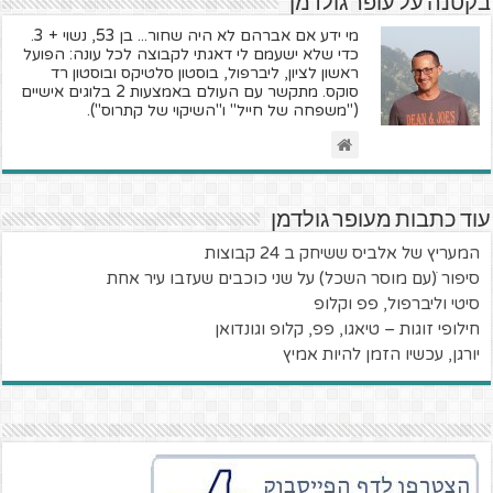
בקטנה על עופר גולדמן
מי ידע אם אברהם לא היה שחור... בן 53, נשוי + 3.
כדי שלא ישעמם לי דאגתי לקבוצה לכל עונה: הפועל
ראשון לציון, ליברפול, בוסטון סלטיקס ובוסטון רד
סוקס. מתקשר עם העולם באמצעות 2 בלוגים אישיים
("משפחה של חייל" ו"השיקוי של קתרוס").
עוד כתבות מעופר גולדמן
המעריץ של אלביס ששיחק ב 24 קבוצות
סיפור ׁ(עם מוסר השכל) על שני כוכבים שעזבו עיר אחת
סיטי וליברפול, פפ וקלופ
חילופי זוגות – טיאגו, פפ, קלופ וגונדואן
יורגן, עכשיו הזמן להיות אמיץ