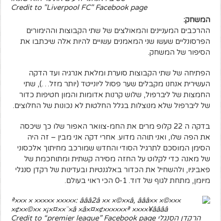
Credit to "Liverpool FC" Facebook page
המשחק:
ההרכבים המעניינים והמאולצים של שתי הקבוצות וההימורים
הפרסונליים שעשו שני המאמנים עשויים להיות אלה שיכתבו את
הסיפור של המשחק.
הפתיחה של שתי הקבוצות סוערת ומלאת אנרגיה ועד הדקה
העשירית אנחנו מקבלים שער פסול ליונייטד (יותר מזל…), שתי
החמצות של ליברפול, שלוש קרנות אדומות והמון חטיפות כדור
של ליברפול שלא מנוצלות בגלל החלטות לא נכונות של החלוצים.
בדקה ה 22 קלופ מרים את החמ-צוואר האפור שלו כך שיכסה
את הפה שלו, ואני תוהה מדוע. אחרי דקה אני מבין – זה היה
הסימן המוסכם לתרגיל הסודי והחדש שמורכב מחיתוך אלכסוני
של מאנה כדי לקלוט על החזה מסירה קשתית ומתוחכמת של
פאביניו, ולהשחיל את הכדור באלגנטיות ובעדינות של רקדן סנגלי
מיומן, מתחת לגוף של דוד. 0-1 הכי ראוי בעולם.
הרקדן הסנגלי Credit to “premier league” Facebook page