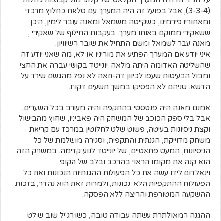
על הנייר זה היה המערך הקלאסי של קלופ מול קבוצות גדולות
(3-3-4), אבל בפועל זה היה המערך עם סלאח כחלוץ מרכזי
ומאחוריו פירמינו, כשקייטה משמאל ומאנה עובר לימין, היכן
ששאקירי ממוקם באותו מערך. בעקבות החילוף של שאקירי ,
מאנה עבר לשמאל ומשם התחיל את שובר השיוויון.
איני יודע אם המערך הפתיע את מוריניו או לא, מה שאני יודע זה
שהשליטה האדומה היתה מלאה. יונייטד בקושי עברה את החצי
ומבול הבעיטות שעפו לכיוון דה-חאה לא נפל מהגשם שירד על
הדשא. שניהם לא הפסיקו במשך תשעים דקות.
אמנם מאנה היה פנטסטי בהתקפה והיה מעורב בכל השערים,
אבל בלי ספק הכוכב של המשחק היה פאביניו, שחוץ מהבישול
וקצת ניסיונות בעיטה, פשוט שלט לחלוטין במרכז עם קריאת
משחק מדוייקת, הגנתית והתקפית, וסגירה מושלמת של כל
הניסיונות, המעט פתאטיים, של יונייטד לנוע קדימה. במשחק הזה
הוא קנה את מקומו הראוי בהרכב ובלב של הקופ.
וינאלדום לידו עשה את כל הפעולות ההגנתיות הנכונות ואת כל
הפעולות ההתקפיות הלא-נכונות, ולמרות זאת הוא נהדר, בזכות
ההשקעה המטורפת והריצה ללא הפסקה.
ההגנה המאולתרת עשתה עבודה טובה, כשוירג'יל שוב שולט