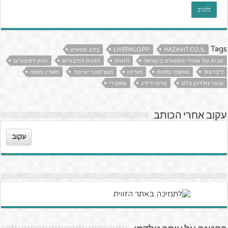
Tags
HAZAVIT.CO.IL
LIVERKLOPP
בלוג ספורט
הבית של אוהדי הספורט בישראל
הזווית
הזווית לחיבורים
זווית לחיבורים
ליברפול
מוחמד סלאח
מוריניו
מנצ'סטר יונייטד
סאדיו מאנה
עופר גולדמן בלוג
פרמייר ליג
שאקירי
עקוב אחרי הכותב
עקוב