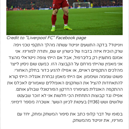
Credit to "Liverpool FC" Facebook page
ויונייטד? בדקה התשעים יונייטד עשתה מהלך התקפי טכני ויפה
שרק הוכיח איזה בזבוז של כישרון יש שם, ותודה למוריניו. אני
אמנם מתעניין רק בליברפול, אבל אם הייתי צופה נייטראלי מהצד
אני מאמין שהייתי מרחם על הקבוצה הזו. כמעט שום ניסיון לייצר
מהלכים התקפיים ראויים, או אפילו להניע כדור בחלק האחורי.
פשוט שממה ושיממון. אם הייתי מאמן נבחרת אנגליה הייתי קורא
להתאחדות להציל את השחקנים האומללים שאמורים לאכלס את
ההתקפה האנגלית מציפורני הדרקון הפורטוגלי שבולע אותם.
אפילו נגד קבוצות התחתית הכי חלשות אני לא זוכר שבעטנו
שלושים ושש (36!!!) בעיטות לכיוון השער. אשכרה מספר דימיוני.
בסופו של דבר קלופ כתב את סיפור המשחק ומחק, יחד עם
מוריניו, את יונייטד מהמשחק.