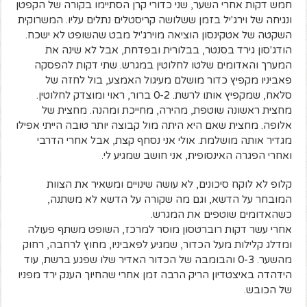
חמש דקות אחרי השער, שני כדורי קרן הסתיימו בקורה של הקפטן
ונגיחה של וירג'יל בזמן ששלושה קריסטלים נתלים עליו. המשרוקית
השקטה של אטקינסון הוציאה מוירג'יל מבט שהשופט לא ישכח.
הודג'סון גירד בסנטר, בבלורית ובפדחת, אבל לא שינה את
המערך והאדומים שלטו לחלוטין במגרש. שתי דקות להפסקה
פאביניו מקפיץ כדור מושלם מעיגול האמצע, בול לחזה של
סלאח, שמקפיץ אותו לרשת. 0-2 ברור, ראוי ומוצדק לחלוטין.
מחצית ראשונה שוטפת, מהירה, מחייכת ומהנה. מחצית של
אלופה. מחצית שאם היא היתה מול קבוצה יותר טובה הייתי אפילו
מגדיר אותה מושלמת. אולי אני נסחף קצת, אבל אחרי הדרבי
ואחרי הפגרה האינסופית, אני חושב שמגיע לי.
קלופ לא לוקח סיכונים, לא עושה שינויים ומשאיר את הצוות
המובחר על הדשא, וגם מה שקורה על הדשא לא משתנה,
כשהאדומים שוטפים את המגרש.
אחרי עשר דקות רוברטסון מוסר למרכז, השופט משתף פעולה
ומדלג קלילות מעל הכדור, שמגיע לפאביניו, מחוץ לרחבה, רחוק
מהשער. 0-3 והבומבה של הכדור האדיר שלו שפגע ברשת, עוד
הידהדה באיצטדיון הריק הרבה זמן אחרי שהחיוך הענק ירד מפניו
של הכובש.