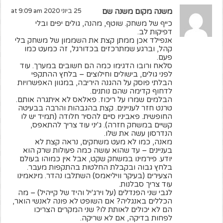
משנה מקום משנה שם
25 ביוני 2020 at 9:09 am
כייף של משחק. שוטף, מהנה, גולים יפים ובלי
דפיקות לב.
אנפילד אכן ממתן קצת את השממון של משחק בלי
קהל, וברגע שמתרכזים בכדורגל, זה כמעט כמו
פעם.
סלאח ורובו הדגימו כמה הם חשובים במערך. עוד
לפני גולים, בישולים וחילוצים – בלחץ ההתקפי
הבלתי פוסק על ההגנה היריבה, במגוון האפשרויות
לדחוף קדימה שהם נותנים.
הבלמים שמרו על ריכוז. פאלאס לא איתגרה אותם.
טרנט חזר לעניינים. קצת בהגבהות והרבה בבעיטה
החופשית. פאביניו סיים להסיר חלודה (תמיד יש לו
קשיים במשחק חזרה). ג'יני עוד צריך להתאפס,
הנדרסון עשה את שלו.
מאנה, כמו לא מעט משחקים, נראה קצת לא
בעניינים – עד שהוא עושה כמה פעולות שרק הוא
יודע. פירמינו במשחק שקט, אבל אין כמוהו בעולם
בלחץ גבוה ובקבלת החלטות בהתקפות מעבר.
הצעירים (בעיקר וויליאמס) השתלבו נהדר. מינאמינו
עוד צריך סבלנות.
לגבי שני הפנדלים (על וירג'יל והיד של קייהיל) – מה
הכללים באנגליה? אם השופט לא פונה לאנשי הואר,
הם לא יכולים לאותת לו? שני המקרים הצריכו
לפחות בדיקה, אם לא שריקה.