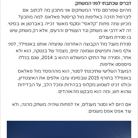
דברים שכתבתי לפני המשחק:
מהיום שפורסם סדר המשחקים אני מתכנן מה לכתוב אם
ליברפול תזכה באליפות מול קריסטל פאלאס. למה מתכנן?
מכיוון שזה פחות "קלאסי" וסקסי מאשר זכייה באברטון או בסיטי.
זה לא דרבי או משחק נגד העשירים והרעים, אלא רק משחק שיש
בו סגירת מעגלים.
סגירת מעגל מול הקבוצה האחרונה שניצחה אותנו באנפילד, לפני
אלף מאה וחמישים ושמונה ימים, מצמד של בנטקה, הוא ולא
אחר, וסגירה של התיקו המשולש ההוא ב 2014, שגם בגללו
פיספסנו אליפות.
המעגל השלישי שתיכננתי לסגור, הוא מההפסד מול פאלאס
באנפילד בחורף 2015 שבסיומו עזבו אלפים את האיצטדיון,
וכולנו זכינו לשמוע מקלופ בבהירות ומכל הלב, על הבדידות
שהוא חש, ומה הוא מבקש מהאוהדים.
אם היום לא נסגור מעגלים, אז לפחות שיהיה משחק מהנה, ולא
עוד אפס אפס משמים.