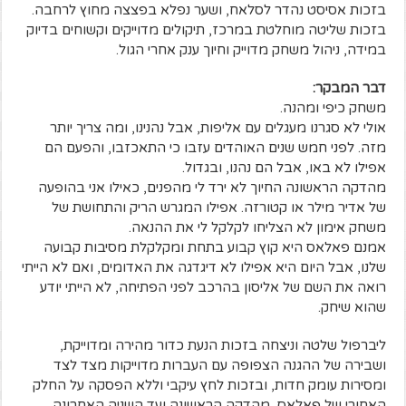
בזכות אסיסט נהדר לסלאח, ושער נפלא בפצצה מחוץ לרחבה.
בזכות שליטה מוחלטת במרכז, תיקולים מדוייקים וקשוחים בדיוק
במידה, ניהול משחק מדוייק וחיוך ענק אחרי הגול.
דבר המבקר:
משחק כיפי ומהנה.
אולי לא סגרנו מעגלים עם אליפות, אבל נהנינו, ומה צריך יותר
מזה. לפני חמש שנים האוהדים עזבו כי התאכזבו, והפעם הם
אפילו לא באו, אבל הם נהנו, ובגדול.
מהדקה הראשונה החיוך לא ירד לי מהפנים, כאילו אני בהופעה
של אדיר מילר או קטורזה. אפילו המגרש הריק והתחושת של
משחק אימון לא הצליחו לקלקל לי את ההנאה.
אמנם פאלאס היא קוץ קבוע בתחת ומקלקלת מסיבות קבועה
שלנו, אבל היום היא אפילו לא דיגדגה את האדומים, ואם לא הייתי
רואה את השם של אליסון בהרכב לפני הפתיחה, לא הייתי יודע
שהוא שיחק.
ליברפול שלטה וניצחה בזכות הנעת כדור מהירה ומדוייקת,
ושבירה של ההגנה הצפופה עם העברות מדוייקות מצד לצד
ומסירות עומק חדות, ובזכות לחץ עיקבי וללא הפסקה על החלק
האחורי של פאלאס, מהדקה הראשונה ועד השניה האחרונה.