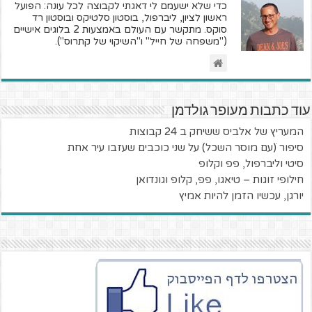
כדי שלא ישעמם לי דאגתי לקבוצה לכל עונה: הפועל
ראשון לציון, ליברפול, בוסטון סלטיקס ובוסטון רד
סוקס. מתקשר עם העולם באמצעות 2 בלוגים אישיים
("משפחה של חייל" ו"השיקוי של קתרוס").
עוד כתבות מעופר גולדמן
המעריץ של אלביס ששיחק ב 24 קבוצות
סיפור ׁ(עם מוסר השכל) על שני כוכבים שעזבו עיר אחת
סיטי וליברפול, פפ וקלופ
חילופי זוגות – טיאגו, פפ, קלופ וגונדואן
יורגן, עכשיו הזמן להיות אמיץ