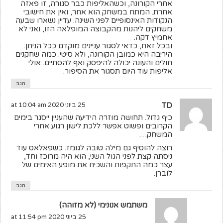
אחרי הקורונה, וכשהאליפות כבר סגורה, זו פאזה
אחרת. המתח במשחק הוא אחר, ואין את חישובי
הנקודות האינסופיים לפני השינה. עדיין נשארו שבעה
משחקים ליהנות מהקבוצה המופלאה הזו, ואני לא
אחמיץ דקה.
ובכל זאת, כדאי לסגור עניינים מוקדם ככל הניתן.
היריבה היא כמובן הקורונה, ולא סיטי. כמה שחקנים
חולים והעונה יכולה להיפסק ואף להסתיים. אולי
אליפות עוד היום תסגור את הסיפור.
הגב
TD
25 ביוני 2020 at 10:04 am
כיף גדול. תחושה מוזרה הידיעה שהעניין ייסגר בימים
הקרובים ופשוט אפשר ללכת לישון רגוע אחרי
המשחק…
רוצה להוסיף גם מילה טובה לגומז. כשפאלאס עוד
ניסתה קצת לפני הגול השני, הוא היה מרוכז וחד,
עצר כמה התקפות והשכיח את מופע האימים של
לוברן.
הגב
משתמש אנונימי (לא מזוהה)
25 ביוני 2020 at 11:54 pm