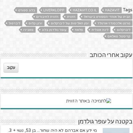
Tags
HAZAVIT
HAZAVIT.CO.IL
LIVERKLOPP
בלוג ספורט
הבית של אוהדי הספורט בישראל
הזווית
הזווית לחיבורים
טרנט אלכסנדר-ארנולד
יומן האליפות של ליברקלופ
יורגן קלופ
ליברפול
ליברקלופ
ליגה אנגלית
סלאח
עופר גולדמן בלוג
פאביניו
קריסטל פאלאס
עקוב אחרי הכותב
עקוב
בקטנה על עופר גולדמן
מי ידע אם אברהם לא היה שחור... בן 53, נשוי + 3.