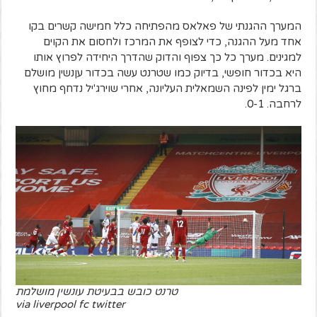
המערך ההגנתי של פאלאס מהפתיחה כלל חמישה קשרים בקו
אחד מעל ההגנה, כדי לצופף את המרכז ולחסום את הקוים
למגינים. מערך כל כך צפוף והדוק שהדרך היחידה לפרוץ אותו
היא בכדור חופשי, בדיוק כמו שטרנט עשה בכדור עןנשין מושלם
ברגל ימין לפינה השמאלית העליונה, אחרי שוירג'יל נדחף מחוץ
לרחבה. 0-1.
טרנט כובש בבעיטת עונשין מושלמת
via liverpool fc twitter