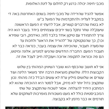
מכבי חיפה יכולה כרגע רק לחלום על ליגת האלופות.
אפשר להגיד שהירידה של מכבי חיפה בשנים האחרונות באה די
במקביל לעלייה ולהתקדמות של הפועל ב"ש.
לא בטוח שהדברים קשורים, אבל לדעתי זו הפעם הראשונה
שיענק'לה שחר נתקל בשני יריבים עוצמתיים ביחד. בעבר הוא היה
צריך להתמודד עם טייקון אחד בלבד (לוני, גאידמק, רובי שפירא
וכו'), כך שהטקטיקה של "להוריד את הראש" ולחכות עד
שהסערה תעבור, שהוכיחה את עצמה בעבר, כנראה כבר לא
תעבוד הפעם. החבר'ה החדשים שהגיעו למגרש, אלונה ומיטש,
הם פה וכנראה לתקופה ארוכה ויענק'לה חייב לעכל את זה.
אני לא חושב שהכסף הוא שובר השיוויון המהותי בין שלוש
הקבוצות הללו. שלושתן מוציאות הרבה יותר משאר הליגה ועוד
עשרים או שלושים מיליון ש"ח לא עושים הבדל כזה מהותי. נכון
שתקציב גדול יותר לא מזיק, אבל לסטר היא ההוכחה שהוא לא
המתכון היחיד להצלחה. אסור לשכוח שהתקציב של שתי
המכביסטיות כולל לא מעט משכורות מופרכות לשחקנים שלא
תורמים או כבר מזמן לא בקבוצה.