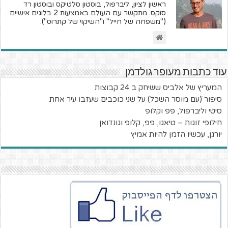
ראשון לציון, ליברפול, בוסטון סלטיקס ובוסטון רד
סוקס. מתקשר עם העולם באמצעות 2 בלוגים אישיים
("משפחה של חייל" ו"השיקוי של קתרוס").
עוד כתבות מעופר גולדמן
המעריץ של אלביס ששיחק ב 24 קבוצות
סיפור ׁ(עם מוסר השכל) על שני כוכבים שעזבו עיר אחת
סיטי וליברפול, פפ וקלופ
חילופי זוגות – טיאגו, פפ, קלופ וגונדואן
יורגן, עכשיו הזמן להיות אמיץ