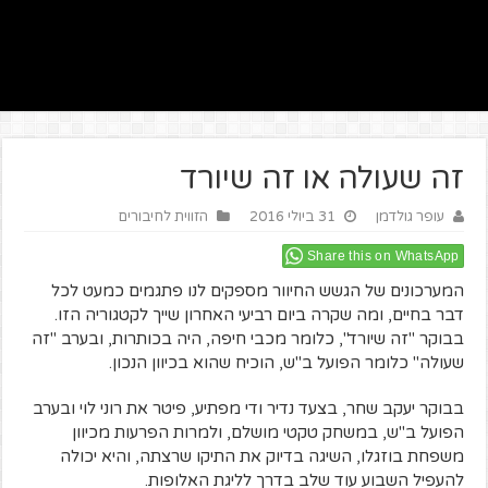
זה שעולה או זה שיורד
עופר גולדמן
31 ביולי 2016
הזווית לחיבורים
Share this on WhatsApp
המערכונים של הגשש החיוור מספקים לנו פתגמים כמעט לכל
דבר בחיים, ומה שקרה ביום רביעי האחרון שייך לקטגוריה הזו.
בבוקר "זה שיורד", כלומר מכבי חיפה, היה בכותרות, ובערב "זה
שעולה" כלומר הפועל ב"ש, הוכיח שהוא בכיוון הנכון.
בבוקר יעקב שחר, בצעד נדיר ודי מפתיע, פיטר את רוני לוי ובערב
הפועל ב"ש, במשחק טקטי מושלם, ולמרות הפרעות מכיוון
משפחת בוזגלו, השיגה בדיוק את התיקו שרצתה, והיא יכולה
להעפיל השבוע עוד שלב בדרך לליגת האלופות.