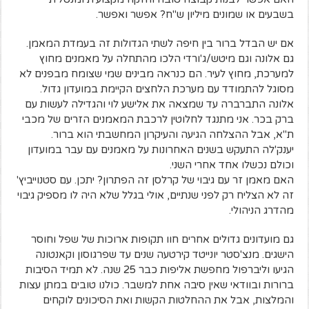
בשבעים או שמונים מיליון ש"ח? אפשר ואפשר.
אם יש הבדל ברור בין חיפה לשתי הגדולות זה בעמדת המאמן.
גם אלונה וגם מיטש/ג'ורדי הלכו מהתחלה על מאמנים מחוץ
למערכת, מחוץ לעיר. הם כנראה מבינים שמי שצומח מבפנים לא
מסוגל להתמודד עם מערכת הלחצים הקיימת במועדון גדול.
אלונה התברברה עד שמצאה את אלישע לוי והגדילה לעשות עם
ברק בכר. אני מתנגד לחלוטין לרכבת המאמנים הזרים של מכבי
ת"א, אבל ההצלחה הגיעה והעיקרון המחשבתי הוא ברור.
יענק'לה התעקש בשנים האחרונות על מאמנים עם עבר במועדון
וכולם נכשלו אחד אחרי השני.
האם מאמן זר עם גיבוי של קרלסן זה הפתרון? יתכן. עם סטנוייביץ'
זה לא הצליח רק לפני שנתיים, אולי בגלל שלא היה לו מספיק גיבוי
מהדרג הניהולי.
גם מועדונים גדולים אחרים חוו תקופות ארוכות של שפל וחוסר
הישגים. מנצ'סטר יונייטד קירטעה שנים עד שפרגוסון וקאנטונה
הגיעו וליברפול מחפשת אליפות כבר 25 שנה. לא תמיד הסיבות
ברורות ובוודאי שאין סיבה אחת למשבר. כולנו טובים במתן עצות
והמלצות, אבל את ההחלטות הקשות ואת הסיכונים לוקחים