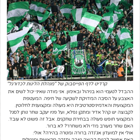
קרדיט לדף הפייסבוק של "מנהלת הליגות לכדורגל"
ההבדל לטעמי הוא בניהול ובאימון. אני מודה שאיני יכול לשים את
האצבע על הסיבה המדויקת לשקיעה של חיפה. המעטפת
המקצועית והאדמיניסטרטיבית היא מעולה ומקצוענית לחלוטין.
לקבוצה יש קהל אדיר ומתקן נפלא, ועל פניו יעקב שחר נותן לסגל
המקצועי חופש פעולה בבחירת שחקנים. אבל זה פשוט לא עובד.
האם שחר מעורב מדי ולא משחרר? לא ברור.
אולי אין למועדון אג'נדה ברורה ומטרה בהירה? אולי.
האם אפשר לבנות קבוצה טובה וחזקה מקצועית ומנטלית