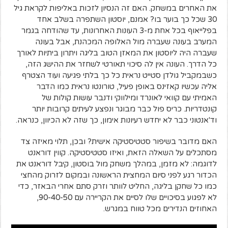
את האחרים במשחק. האם זה הנסיון לזכות באליפות לקראת גיל
30 שכל כך בוער בו? אמנם, יוסטון השתפרה בשלב אחד
בפלייאוף בכל אחת מ-3 העונות האחרונות, עד שהודחה בגמר
המערב בעונה שעברה מול האלופה המכהנת, אבל בעונה
שעברה היה ליוסטון את המאזן הטוב בליגה ויתרון ביתיות לאורך
כל הדרך. העונה אין לה סיכוי תאורטי לשחזר את ההישג הזה,
כשבמקביל גולדן סטייט נראית כל כך בלתי פגיעה ועוד הצטרף
אליה עכשיו קאזינס באופן פעיל, טורונטו נראית כמו הדבר
האמיתי עם קוואי לאונרד ומילווקי ודנבר עושות קולות של
קונטדריות. כריס פול כבר מבוגר ונפצע לעיתים קרובות יותר
וד'אנטוני כבר לא יחדש רעיונות אימון, כך שזה לא הכיוון, כנראה.
האם מדובר בשיפור סטטיסטיקה אישית? ובכן, תלוי מאיזה צד
מסתכלים על השאלה הזאת, ואיזו סטטיסטיקה. קווין דוראנט
לדוגמה: לא מזמן, במהלך משחק מול בוסטון, קיבל דוראנט את
הכדור רגע לפני סיום המחצית הראשונה ובמקום לזרוק מהחצי
כמו כל שחקן בליגה, החליט לוותר וזרק סתם אחרי הבאזר, כדי
לא לפגוע בסיכויים שלו לסיים את הקריירה עם 90-40-50,
האחוזים הנדירים מכל טווח במגרש.