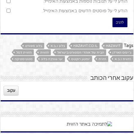
הודע לי על תגובות נוספות באמצעות האימייל.
הודע לי על פוסטים חדשים באמצעות האימייל.
Tags
HAZAVIT
HAZAVIT.CO.IL
בלוג נ.ב.א
בלוג ספורט
ג'יימס הארדן
הבית של אוהדי הספורט בישראל
הזווית
הזווית לסל
הזווית נ.ב.א
הזוית
יוסטון רוקטס
ישי שורבה בלוג
סטטיסטיקה
עקוב אחרי הכותב
עקוב