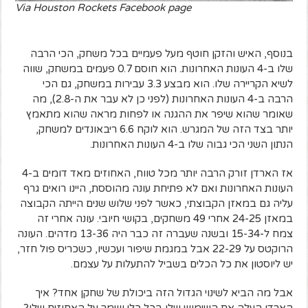
Via Houston Rockets Facebook page
בנוסף, האיש והזקן חוטף מעל פעמיים בכל משחק, הכי הרבה
שלו ב-4 העונות האחרונות. הוא חוסם 0.7 פעמים במשחק, שווה
לשיא הקריירה שלו. הוא מבצע 3.3 עבירות במשחק, גם הכי
הרבה ב-4 העונות האחרונות (לפני כן לא עבר את ה-2.8), מה
שאומר שהוא שיפר את ההגנה או לפחות מראה שהוא מתאמץ
יותר בצד הזה של המגרש. הוא לוקח 6.6 ריבאונדים למשחק,
הנתון השני הכי גבוה שלו ב-4 העונות האחרונות.
אז הארדן זורק הרבה יותר מכל טווח, האחוזים מאד דומים ב-4
העונות האחרונות ואם לא פתיחת עונה מהוססת, היינו רואים גרף
עליה גם במאזן הקבוצתי, כאשר לפני שלוש שנים הייתה הקבוצה
במאזן 24-25 אחרי 49 משחקים, בקושי חיובי. עונה אחרי זה
צמח ל-15-34 ובשנה שעברה זה כבר היה 13-36 מדהים. העונה
הרוקטס על 22-29 אבל במגמת שיפור ועכשיו, כשכריס פול חזר,
יש ליוסטון את כל הכלים בשביל להתעלות על עצמם.
אבל מה הביא לשינוי הגדול הזה ביכולת של שחקן אחד? איך
הארדן העלה את השימוש שלו בכל כלי ושמר על האחוזים שלו?