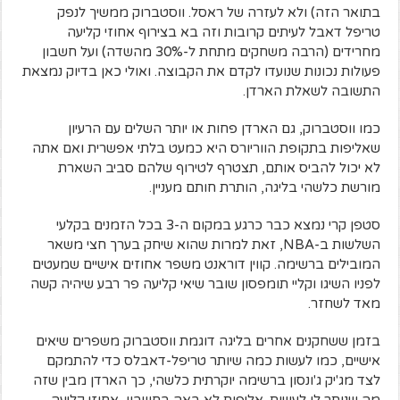
בתואר הזה) ולא לעזרה של ראסל. ווסטברוק ממשיך לנפק
טריפל דאבל לעיתים קרובות וזה בא בצירוף אחוזי קליעה
מחרידים (הרבה משחקים מתחת ל-30% מהשדה) ועל חשבון
פעולות נכונות שנועדו לקדם את הקבוצה. ואולי כאן בדיוק נמצאת
התשובה לשאלת הארדן.
כמו ווסטברוק, גם הארדן פחות או יותר השלים עם הרעיון
שאליפות בתקופת הווריורס היא כמעט בלתי אפשרית ואם אתה
לא יכול להביס אותם, תצטרף לטירוף שלהם סביב השארת
מורשת כלשהי בליגה, הותרת חותם מעניין.
סטפן קרי נמצא כבר כרגע במקום ה-3 בכל הזמנים בקלעי
השלשות ב-NBA, זאת למרות שהוא שיחק בערך חצי משאר
המובילים ברשימה. קווין דוראנט משפר אחוזים אישיים שמעטים
לפניו השיגו וקליי תומפסון שובר שיאי קליעה פר רבע שיהיה קשה
מאד לשחזר.
בזמן ששחקנים אחרים בליגה דוגמת ווסטברוק משפרים שיאים
אישיים, כמו לעשות כמה שיותר טריפל-דאבלס כדי להתמקם
לצד מג'יק ג'ונסון ברשימה יוקרתית כלשהי, כך הארדן מבין שזה
מה שנותר לו לעשות. אליפות לא באה בחשבון, אחוזי קליעה