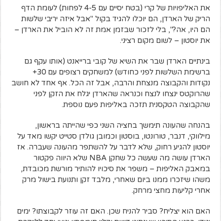
את האליפויות של קרי (בטח יסיים עם 4-5 לפחות) לעומת הדף
הריק של הארדן, הם יוכלו להגיד בקול "אבל איזה יריבי שלשות
הם היו, אה?", בלי לזכור שבזמן אמת זה לא הוביל את הארדן –
את יוסטון – לשום מקום רציני.
בינתיים הארדן שבר את השיא של קובי ברייאנט (אותו עקף גם
ברשימת השלשות לפני כחודש) למשחקים רצופים עם 30+
נקודות והקבוצה מנצחת והרבה, אבל זה הכל. אף אחד לא חושב
שהרוקטס ינצחו לנצח וכנראה שהארדן יגלח את הזקן לפני
שהקבוצה הטקסנית תזכה באליפות פעם נוספת.
בהנחה שהעונה תימשך בחציה השני כפי שהייתה בראשון,
מילווקי, דנבר, טורונטו, בוסטון וכמובן גולדן סטייט יקשו מאד על
יוסטון להגיע רחוק, שלא לדבר על להשתפר מהעונה שעברה. אז
הארדן עושה מה שעשה כל שחקן NBA שלא היווה פקטור
במאבק האליפות – משפר את סיכויו להותיר מורשת מכובדת,
משהו שיזכרו ממנו ביום שאחרי, מלבד זקן ותנועת בישול מרק
אחרי קליעות מחצי מרחק.
האם הוא יצליח? סביר להניח שכן. האם זה עוזר לקבוצתו? ימים