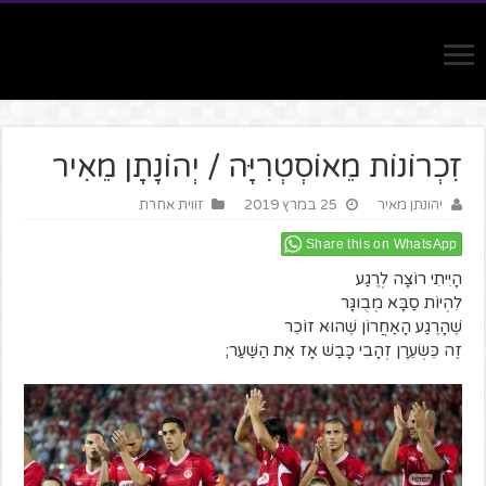
זִכְרוֹנוֹת מֵאוֹסְטְרִיָּה / יְהוֹנָתָן מֵאִיר
יהונתן מאיר
25 במרץ 2019
זווית אחרת
Share this on WhatsApp
הָיִיתִי רוֹצָה לְרֶגַע
לִהְיוֹת סַבָּא מְבֻוגָּר
שֶׁהָרֶגַע הָאַחֲרוֹן שֶׁהוּא זוֹכֵר
זֶה כֵּשְׂעֵרָן זְהָבִי כָּבַשׁ אָז אֶת הַשַּׁעַר;