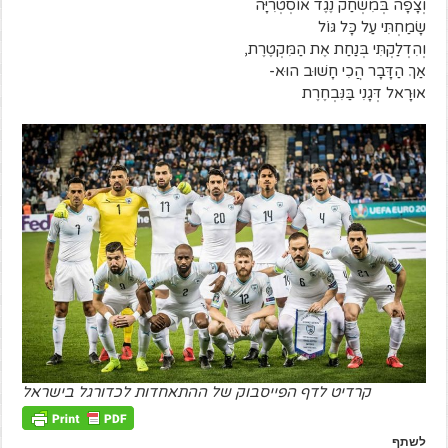
וְצָפָה בְּמִשְׂחַק נֶגֶד אוֹסְטְרִיָּה
שָׂמַחְתִּי עַל כָּל גּוֹל
וְהִדְלַקְתִּי בְּנַחַת אֶת הַמִּקְטֶרֶת,
אַךְ הַדָּבָר הֲכִי חָשׁוּב הוּא-
אוּרָאל דְּגָנִי בַּנִּבְחֶרֶת
קרדיט לדף הפייסבוק של ההתאחדות לכדורגל בישראל
לשתף