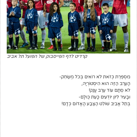
קרדיט לדף הפייסבוק של הפועל תל אביב
מִסְפֶּרֶת כְּזֹאת לֹא רוֹאִים בְּכֹל מְשַׂחֵק-
הָעֶרֶב הַזֶּה הוּא הִיסְטוֹרְיָה,
לֹא סְתָם עוֹד עֶרֶב עֲנַק!
וּבָעִיר לִיוֹן יוֹדְעִים כָּעֵת כֻּולָּם-
בְּתֵל אָבִיב שׁוֹלֵט הַצֶּבַע הָאָדֹום כְּדָם!