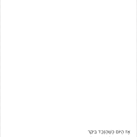
אָז הַיּוֹם כְּשֶׁהַנֶּכֶד בִּיקֵּר