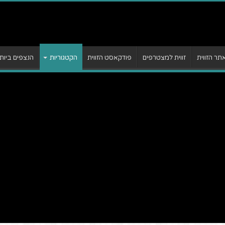
ר הזווית
זווית למצטרפים
פודקאסט הזווית
הקטגוריות
הנצפים ביות