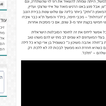
למשל, הייתה שמחה להשאיר את רוני לוי שהשתדרג, וגם
 אבל פגע באגו הרגיש מאוד של איזי שרצקי. ועדיין,
מאמן ה"ותיק" ביותר בליגה עם שלוש עונות בבירת הנגב
"הגדולות" – מכבי חיפה, בית"ר והפועל ת"א כבר איבדו
עוד 
 מ-3 שנים, אם כי מסיבות אחרות.
זיכר
ל אפשר לייחס את זה לחוסר הסובלנות הישראלית
מחש
בעלי המועדונים לא שמים לב מתי יש להם משהו טוב
אל 
 ב"חולה אהבה משיכון ג'" כששמיל בן ארי קורא כל לילה
הסי
גם כשהיא חוזרת הוא ממשיך לבכות לה לא ללכת. רק
הסיפ
להם – "תלכו".