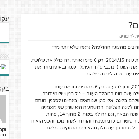
עקוב
ם?
ית לחיבורים
רוצים מהעונה החולפת? נראה שלא יותר מדי.
קצת מספרים: מתוך 14 מאמנים שפתחו את עונת 2014/15, רק 6 סיימו אותה. זה כולל את שלושת
ת העונה), מכבי פ"ת, הפועל רעננה ובאופן מוזר את
ים עוד סיבה לירידה שלהם.
מתוך 14 המאמנים שסיימו את עונת 2014/15, נכון לרגע זה רק 6 מהם יפתחו את עונת
בקטנ
עה שלמעשה מונו במהלך העונה – טל בנין ושלומי דורה,
הם בליגה, אלי כהן שמתאים (בינתיים) לסכנין ומנחם
תם לליגה העליונה. המשמעות היא שרק
שני
מאמנים
שפתחו את עונת 2014/15 יפתחו גם את העונה הבאה, וגם זה לא בטוח. 2 מתוך 14, פחות
זכור פוטר גם כן מתפקידו והוחזר לאחר מכן, והשני הוא רן
ם כן להסתכסך עם חלק מהאנשים החזקים במלאבס.
וקב
מדר