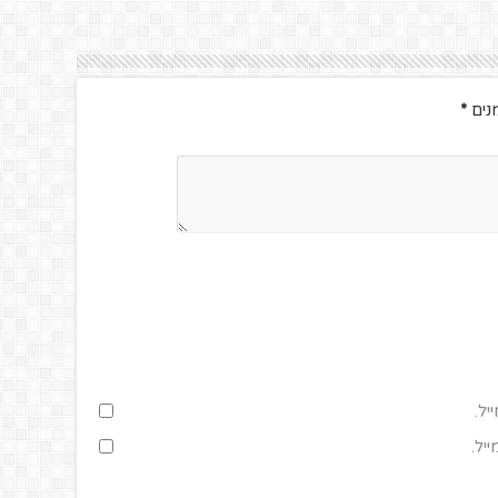
נים
*
יל.
יל.