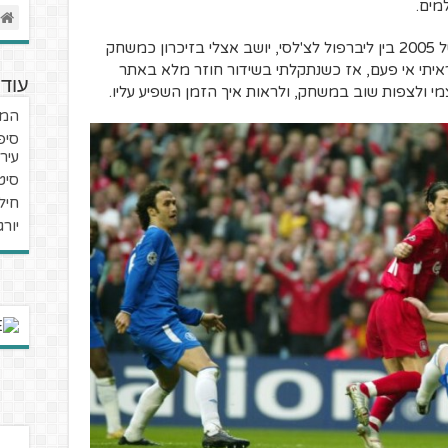
מים.
משחק הגומלין בחצי גמר ליגת האלופות של 2005 בין ליברפול לצ'לסי, יושב אצלי בזיכרון כמשחק
שראיתי אי פעם, אז כשנתקלתי בשידור חוזר מלא באתר
עוד 
י ולצפות שוב במשחק, ולראות איך הזמן השפיע עליו.
המער
סיפ
עיר
סיט
חילו
יור