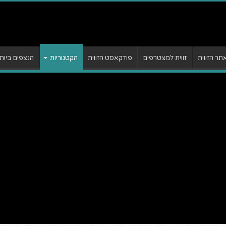
ר הזווית
זווית למצטרפים
פודקאסט הזווית
הקטגוריות
הנצפים ביות