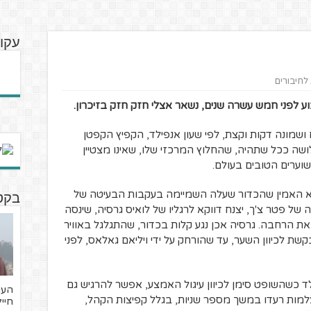
עקו
 לחיבורים
לפני חמש עשרה שנים, נשאר אצלי חזק חזק בזיכרון.
שמונה דקות וקצת, לפי שעון אנפילד, הקפיץ הקפטן
ושה ככל שתהיה, שהחלוץ המרכזי שלו, שאינו מצטיין
וערים הטובים בעולם.
א האמין שהכדור שעלה השמיימה בעקבות הבעיטה של
בקטנ
של פטר צ'ך, יצנח דווקא לרגליו של לואיס גרסיה, שינסה
ו את הרחבה. גרסיה אכן נגע קלות בכדור, שהתגלגל באוויר
קשת לכיוון השער, עד שהורחק על ידי ויליאם גאלאס, לפני
 כשהשופט סימן לכיוון עיגול האמצע, אפשר להרגיש גם
מות רעדו במשך מספר שניות, בגלל קפיצות הקהל,
חייל