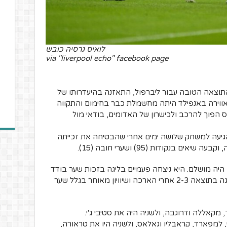
לואיס גרסיה כובש
via "liverpool echo" facebook page
וצאה הטובה עבור ליברפול, התאזנה בהיעדרותו של
האווירה באנפילד היתה מחשמלת כבר בחימום והתקווה
ס הפוך להרכב ולכישרון של האדומים, בודאי מול
הגיעה למשחק שלושה ימים אחרי שהבטיחה את זכייתה
 בנקודות (95) ושערי חובה (15).
 היה מושלם. היא ניצחה פעמיים בליגה בזכות שער בודד
בכל משחק של ג'ו קול, וגם בגמר גביע הליגה בתוצאה 2-3 אחרי הארכה ושיוויון מאוחר בגלל שער
 מקאללה ודרוגבה, ולשניה היה את סטיבי ג'י.
, למפארד, קראבליו וגאלאס, ולשניה היו את טראורה,