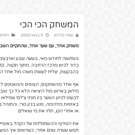
המשחק הכי הכי
עופר גולדמן
5 במאי 2020
הזווית
משחק אחד, עם שער אחד, שהתקיים השבוע 
בשלושה לחודש מאי, בשעה שבע וארבעים ו
כדור לכיוון מרכז הרחבה, מתוך תקווה, קל
בהבקעות, יצליח לעשות משהו מול אחד הש
אף אחד מהשחקנים, הצופים והמאמנים ל
מילאן בארוש מול היציאה הלא כל כך טובה 
לבעוט לכיוון השער בין מגיני צ'לסי שמילא
באיטיות מדהימה, פגע בג'ון טרי, והתנהל ב
או אחרי הקו, תלוי את מי שואלים.
את הטירוף וההשתוללות של הקהל באנפילד
חמש עשרה שנים אחרי, כשרואים איך המצל