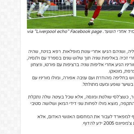
via "Liverpool echo" Facebook 
ה, ושניהם הגיעו אחרי עונות מופלאות. רפא בניטז, שהיה
י זכיה באליפות שניה תוך שלוש שנים בספרד עם ולנסיה,
ריניו הגיע אחרי אליפות שניה ברציפות עם פורטו, וניצחון
 בחליפה מהודרת ועם עניבה אפורה, ומולו מוריניו עם
ר בשיער שופע ומעט מתולתל.
ר, כשצ'לסי שולטת ומנסה, אלא שכל בעיטה שלה נתקלת
התקפה, מוצא מולו לפחות שני דידי המאן ושלושה סטיבי
ף למפארד לעבור את המחסום האנושי האדום, אלא
2 ידע להדוף.