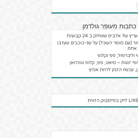
כתבות מעופר גולדמן
יץ של אלביס ששיחק ב 24 קבוצות
ור ׁ(עם מוסר השכל) על שני כוכבים שעזבו
 אחת
י וליברפול, פפ וקלופ
פי זוגות – טיאגו, פפ, קלופ וגונדואן
גן, עכשיו הזמן להיות אמיץ