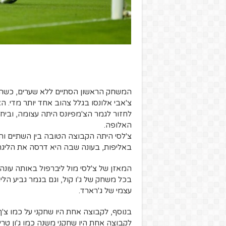
המשחק הראשון הסתיים ללא שערים, כשהת
צ'אבי אלונסו בגלל צהוב אחד יותר מדי. 
לחזור לגמר הצ'מפיונס היתה עצומה, וביח
האלופה.
צ'לסי היתה הקבוצה הטובה בין השתיים ו
באליפות, בעונה שבה היא דרסה את הליגה, וקבעה שיאים
המאזן של צ'לסי מול ליברפול באותה עונה
עצמי של ג'רארד.
בנוסף, לקבוצה אחת היו שחקני על כמו צ'ך,
לקבוצה אחת היו שחקני משנה כמו ג'ון טרי