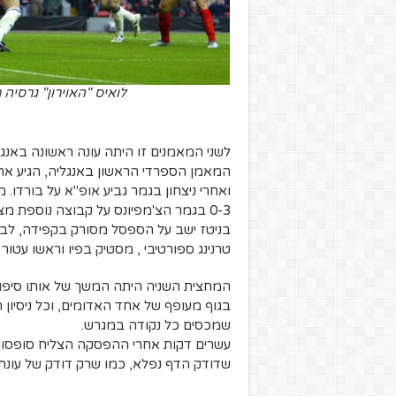
לואיס "האוירון" גרסיה מיד אחרי השער. page
לשני המאמנים זו היתה עונה ראשונה באנגלי
המאמן הספרדי הראשון באנגליה, הגיע אחר
ואחרי ניצחון בגמר גביע אופ"א על בורדו. מו
0-3 בגמר הצ'מפיונס על קבוצה נוספת מצרפת, מונאקו.
בניטז ישב על הספסל מסורק בקפידה, לבוש
טרנינג ספורטיבי , מסטיק בפיו וראשו עטו
המחצית השניה היתה המשך של אותו סיפו
בגוף מעופף של אחד האדומים, וכל ניסיון 
שמכסים כל נקודה במגרש.
עשרים דקות אחרי ההפסקה הצליח סופסו
שדודק הדף נפלא, כמו שרק דודק של עונת צ'מפיונס 005