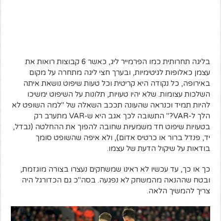
בליגה תחרותית כמו הפרמייר ליג, כאשר 6 קבוצות רואות את
עצמן כאלופות לגיטימיות, ובערך חצי ליגה מתחרה על מקום
באירופה, כל נקודה היא קריטית וכל טעות שיפוט נושאת איתה
השלכות עצומות. שלא יהיו טעויות, תלונות על השיפוט ימשיכו
להיות תמיד וכנראה שהעונה תככב השאלה של "למה השופט לא
הלך ל-VAR?" התשובה לכך אגב היא ש-VAR מתערב רק
בטעויות שיפוט חד משמעיות שחובה להפוך את ההחלטה (נבדל,
יד, פנדל ברור או כרטיס אדום), ולא איפה שהשופט סומך
בודאות על שיקול הדעת של עצמו.
כך או כך, עד עכשיו לא ראינו שמשחקים נעצרו בצורה מוגזמת,
ובטח שההנאה מהמשחק לא נפגעה. בסה"כ גם הכדורגל היה
צריך להמשיך הלאה.