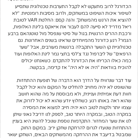
הכדורגל לרוב מתעקש לא לקבל התערבות טכנולוגית שתסייע
לשיפור איכות השיפוט במשחקים, ולרוב מסיבות רומנטיות. "לא
להוציא את הרגש מהמשחק". והנה קסם: החלטת VAR לטובת
ריאל מדריד לא סייעה להם לעבור את אייאקס בליגת האלופות,
ורכבת ההרים הרגשית בגול של סיטי שנפסל מול טוטנהאם ברבע
הגמר? רגע כדורגל מהמיוחדים שראינו בשנים האחרונות. גם
טכנולוגיית קו השער התקבלה ברגשות מעורבים, אבל "שער
הרפאים" של ליברפול נגד צ'לסי בחצי גמר ליגת האלופות ועוד
כמה כאלו הכריחו את הכדורגל להתקדם. כשאנחנו יכולים
להוכיח בוודאות "היה או לא היה" אז קדימה, בבקשה.
עוד דבר שנרוויח על הדרך הוא הדברה של תופעת ההתחזות.
שהשופט לא יהיה מחוייב להחליט על המקום והוא יכול לקבל
חוות דעת אמיתית ועניינית, ולא מבוססת על מה שהוא חושב
שהוא ראה באותו רגע. כשחלוץ יודע שהוא לא יכול לזרוק את
עצמו יותר ולקוות לטוב הוא יהיה חייב למצוא את המסירה
במקרה הטוב, ובמקרה היותר טוב, לספק לנו דריבל גאוני שיתן
לנו את שער המחזור. התקדמות נוספת שנוכל להשיג היא בעניין
ההתחזות שנועדו לגרום להרחקת שחקן יריב. במקום החוק
שמבטל בדיעבד את ההרחקה מהמשחקים הבאים, השחקן ישאר