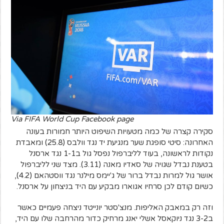
Via FIFA World Cup Facebook page
סקירה קצרה של כמה מטעויות השיפוט היותר חמורות בעונה
האחרונה: סיטי סופגת שער מנגיעת יד נגד וולבס (25.8) ומאבדת
נקודות לראשונה, בעוד לליברפול נפסל גול ב1-1 נגד ארסנל
בטענת נבדל שגויה של סאדיו מאנה (3.11). מצד שני לליברפול
אושר גול למרות נבדל ברור של ג'יימס מילנר נגד ווסטהאם (4.2),
כשיום קודם לכן סרחיו אגוארו מבקיע עם היד בניצחון על ארסנל.
וזה רק במאבק האליפות. מנצ'סטר יונייטד ניצחה פעמיים כאשר
ב3-2 נגד ניוקאסל אשלי יאנג מרחיק כדור מהרחבה שלו עם היד,