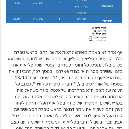
אף אחד לא באמת מופתע לראות את ערן זהבי בראש טבלת
מלכי השערים בפלייאוף העליון, אך ההפרש בינו למקום השני הוא
פשוט בלתי נתפס, קל וחומר כשזהבי הפסיד עונת פלייאוף אחד
בזמן ששיחק בסרייה א' במדי פאלרמו. בנוסף לכך, זהבי נתן את
עונת הפלייאוף הטובה בכל הזמנים, 11 שערים בעונת 13/14.
בספרו של אורן יוסיפוביץ', "זהבי – סיפורו של ווינר", נכתב על
העונה של מכבי ת"א בהדרכתו של פאולו סוזה כשהאליפות
הובטחה מעשית כבר באפריל. פרט לשמירת צלחת האליפות
בקריית שלום, המטרה של סוזה בפלייאוף העליון הייתה לעזור
לערן זהבי לעקוף את עומר דמארי בראש טבלת הכיבושים של
ליגת העל ולהפוך למלך שערי הליגה לראשונה בחייו. במכבי תל
אביב עבדו בשביל זהבי בפלייאוף והמשימה הושלמה, עם קצב
כיבושים אסטרונומי של שער כל 64 דקות במשחקי הפלייאוף.