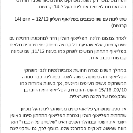
הפורמט נמשך רק לעונת משחקים אחת מכיוון שכבר הוחלט
בהתאחדות לצמצם את ליגת העל ל-14 קבוצות.
שתי ליגות עם שני סיבובים בפלייאוף העליון 12/13 – היום (14
קבוצות)
לאחר צמצום הליגה, הפלייאוף העליון חזר למתכונתו הרגילה עם
שש קבוצות, אלא שהפעם כל קבוצה תשחק שני סיבובים מלאים.
בפלייאוף התחתון המשיכו לשחק כמו בעונת 11/12, עם שמונה
קבוצות וסיבוב אחד.
במהלך השנים נוצרה תחושת אמביוולנטיות לגבי משחקי
הפלייאוף, וזה משתנה משנה לשנה. כשהליגה כבר סגורה
המשחקים נעשים מעייפים ומייגעים, אך בעונות צמודות כמו
09/10, 15/16 והעונה הנוכחית, הפלייאוף הוא הדובדבן
שבקצפת של הליגה הישראלית.
אין ספק שמשחקי פלייאוף שונים ממשחקי ליגת העל מכיוון
שתחתית הפלייאוף העליון וצמרת הפלייאוף התחתון סיימו באופן
רשמי את העונה ובמהלך השנים ראינו "שלשחק על הכבוד" הוא
מונח שפשוט לא קיים בכדורגל שלנו. בנוסף לכך, גם שחקני ליגת