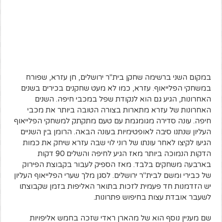
במקום השני ברשימה שחקן בית"ר ירושלים, חן עזרא, שפורח
במשחקי הפלייאוף. עזרא, כמו לא מעט שחקנים בכירים בשנים
האחרונות, הגיע גם הוא לנקודת שפל במכבי חיפה. השנים
האחרונות של עזרא מתארות בצורה הטובה ביותר את מכבי
חיפה. עונה סדירה מגומגמת עם טעם מתקתק למשחקי הפלייאוף
העליון שנתנו סיבה לאופטימיות בעונה הבאה. הרומן בין השניים
הגיעו לקיצו לאחר עונתו של רוני לוי שבה עזרא שיחק את כמות
הדקות הנמוכה ביותר מאז הגיע לחיפה והשלים 90 דקות
בארבעה משחקים בלבד. מאז הספיק לעבור בקבוצת הפירוק
של כבירי ומשם לבית"ר ירושלים. לסגן מלך שערי הפלייאוף העליון
יש הזדמנות חד פעמית לזכות בתואר האליפות בזמן שקבוצתו
לשעבר אובדת עצות בחיפוש פתרונות.
שם מעניין נוסף הוא של מהארן ראדי שזכה בחמש אליפויות