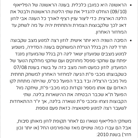
הראשונה היא כמובן כלכלית. בעונה הראשונה של הפלייאוף
(09/10) הוחלט להגדיל את שתי הליגות הראשונות ולבטל את
הליגה הארצית. כדי ליצור עניין רציף לאורך כל העונה אבי לוזון
דאג לכך שלקבוצות הצמרת והתחתית יהיה על מה לשחק עד
המחזור האחרון.
הסיבה השניה היא יותר אישית. לוזון רצה למנוע מצב שקבוצה
תרד ליגה רק בגלל הגרלת המשחקים בעונה הסדירה, משמע
למנוע מצבים שמועדון ישאר ליגה רק בגלל שהמועדון מנגד
יפתח עם שחקני ספסל מחוזקים ועם שחקני מחלקת הנוער של
המועדון. לוזון כמעט חווה מצב כזה על בשרו בעונת 07/08
כשקבוצתו מכבי פ"ת הגיעה למחזור האחרון למשחק תחתית
מול מכבי הרצליה ובד בבד הפועל כפ"ס, שהייתה מתחת לקו
האדום עם אותו מספר נקודות כמו מכבי פ"ת, שיחקה מול
הפועל ת"א שכבר הבטיחה את ההישארות בליגה. שתי
הקבוצות ניצחו ומכבי פ"ת נשארה בליגה, אך יו"ר ההתאחדות
לשעבר רצה למנוע סיטואציה כזאת פעם נוספת.
משחקי הפלייאוף נשארו גם לאחר תקופת לוזון מאותן סיבות,
אבל הם עברו כמה שינויים מאז שהפורמט החל (או יותר נכון
חזר) בשנת 2010: