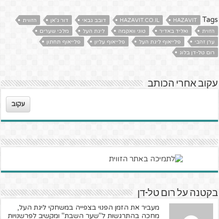
Tags
HAZAVIT
HAZAVIT.CO.IL
דובב גבאי
דור ג'אן
הזווית
הזוית
ואליד באדיר
טוני וואקמה
ליגת העל
מלכי שערים
ערן זהבי
פלייאוף ליגת העל
פלייאוף עליון
פלייאוף תחתון
רום טל-דן בלוג
עקוב אחרי הכותב
עקוב
בקטנה על רום טל-דן
מעביר את הזמן הפנוי בצפייה במשחקי ליגת העל,
מחכה בהתרגשות ל"שער השבת" ומקשיב לפרשנויות