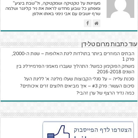
מעניינות על טקטיקה ושמקטיקה, ול"שבת ביציע"
ומופתע כל שבוע מחדש לראות את ניר קלינגר ושלמה
שרף יושבים עם אבי נימני באותו אולפן.
עוד כתבות מרום טל-דן
הבתים המוזרים ביותר בתולדות ליגת האלופות – שנות ה-2000',
פרק 1
משחק הפוקימון כמשל: התהליך שעברו מאמני הפרמיירליג בין
השנים 2016-2018
סכנת עלייה – על סגלי הקבוצות שעלו מליגה א' לליגת העל
סיכום העשור: פרק #3 – איך מביאים חלוצים זרים איכותיים?
כמה נדיר הרצף של ערן זהבי?