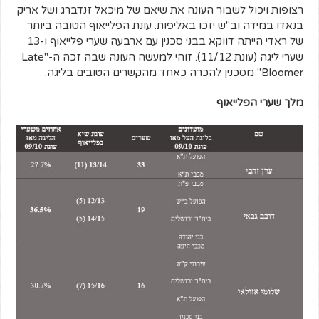
רצופות ויכול לשבור העונה את שיאם של מיכאל זנדברג ושל אריק
בנאדו במידה וב"ש יזכו באליפות. עונת הפלייאוף הטובה ביותר
של ראדי הייתה דווקא בבני סכנין עם ארבעה שערי פלייאוף ו-13
שערי ליגה (עונת 11/12). זוהי למעשה העונה שבה זכה ה-"Late
Bloomer" מסכנין להכרה כאחד מהקשרים הטובים בליגה.
מלך שערי הפלייאוף