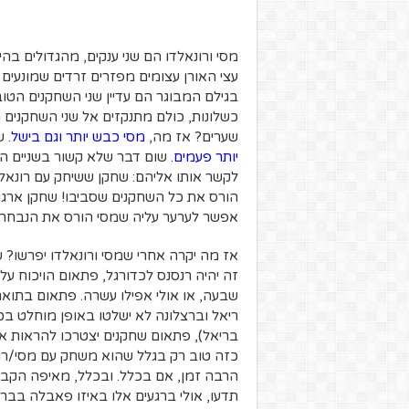
מסי ורונאלדו הם שני ענקים, מהגדולים בה
עצי האורן עצומים מפזרים זרדים שמונעים
בגילם המבוגר הם עדיין שני השחקנים הטוב
שערים? אז מה,
מסי כבש יותר וגם בישל
. ש
יותר פעמים
. שום דבר שלא קשור בשניים הא
לקשר אותו אליהם: שחקן ששיחק עם רונאלד
הורס את כל השחקנים שסביבו! שחקן ארגנ
אפשר לערער עליה שמסי הורס את הנבחרת
אז מה יקרה אחרי שמסי ורונאלדו יפרשו? 
זה יהיה רנסנס לכדורגל, פתאום הויכוח על
שבעה, או אולי אפילו עשרה. פתאום בתוא
ריאל וברצלונה לא ישלטו באופן מוחלט בכ
בריאל), פתאום שחקנים יצטרכו להראות א
כזה טוב רק בגלל שהוא משחק עם מסי/רונ
הרבה זמן, אם בכלל. ובכלל, מאיפה הקביעה