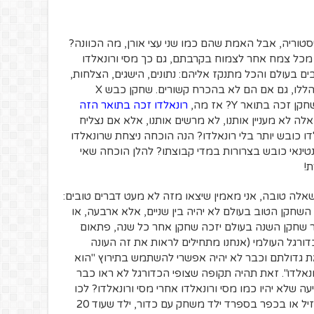
יסטוריה, אבל האמת שהם כמו שני עצי אורן, מה הכוונה?
 מכל צמח אחר לצמוח בקרבתם, גם כך מסי ורונאלדו
ים בעולם והכל מתנקז אליהם: נתונים, הישגים, הצלחות,
כשלונות, כולם מתנקזים אל שני השחקנים הללו, גם אם הם לא בהכרח קשורים. שחקן כבש X
חקן זכה בתואר Y? אז מה,
רונאלדו זכה בתואר הזה
לה לא מעניין אותנו, לא מרשים אותנו, אלא אם נצליח
ו כובש יותר בלי רונאלדו? הנה הוכחה ניצחת שרונאלדו
טינאי כובש בצרורות במדי קבוצתו? להלן הוכחה שאי
!
שאלה טובה, אני מאמין שיצאו מזה לא מעט דברים טובים:
 השחקן הטוב בעולם לא יהיה בין שניים, אלא ארבעה, או
ר שחקן השנה בעולם יזכה שחקן אחר כל שנה, פתאום
דורגל העולמי (אנחנו מתחילים לראות את זה העונה
ת גדולתם וכבר לא יהיה אפשרי להשתמש בתירוץ "הוא
אלדו". זאת תהיה תקופה שצופי הכדורגל לא ראו כבר
 שלא יהיו כמו מסי ורונאלדו אחרי מסי ורונאלדו? לכו
תדעו, אולי ברגעים אלו באיזו פאבלה בברזיל או בכפר בספרד ילד משחק עם כדור, ילד שעוד 20