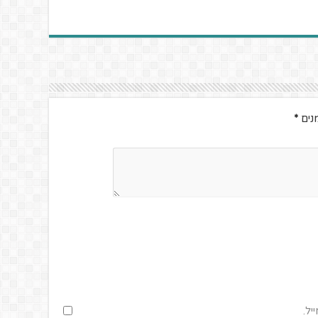
נים
*
יל.