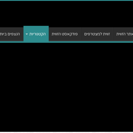
ר הזווית
זווית למצטרפים
פודקאסט הזווית
הקטגוריות
הנצפים ביות