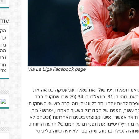
עוד 
הקר
עקר
מה 
ההש
נבח
חור
Via La Liga Facebook page
צרי
טיאנו רונאלדו, יפרשו? זאת שאלה שמעסיקה כנראה את
כל מי שעוקב אחרי הכדורגל האירופי. בכל זאת, מסי בן 31, רונאלדו בן 34 (גיל שבו שחקנים כבר
ת להיות יותר ויותר רלוונטית: מה יקרה כששני השחקנים
 עשור, הפנים של הכדורגל בעשור האחרון, יפרשו? מה
ואר אפשרי, אישי וקבוצתי בשנים האחרונות (וכשהם לא
ה מודריץ') יסיימו את תפקידם על המגרש? הדעה הרווחת
שתהיה נפילה ברמה, שזה כבר לא יהיה שווה בלי מסי