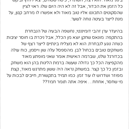
כל הזמן את הכדור, אבל זה לא היה היום שלו. ראוי לציין
שהסקוטים התכוננו אליו טוב מאוד ולא אפשרו לו מרחב קטן, על
מנת לייצר בעיטה נוחה לשער.
בהיעדר ערן זהבי דומיננטי, נחשפה הבעיה של הנבחרת
בהתקפה: מונאס שחקן יוצא מן הכלל, אבל ניכרת בו חוסר יציבות
כשזה נוגע לנבחרת. הוא לא מצליח בינתיים לייצר רצף של
משחקים טובים בכחול לבן. מהספסל עלה שון וייסמן, כוח עולה
בכדורגל שלנו, שברמה האישית אומר שאני מופתע מאוד
מהקפיצה הכל כך גדולה שעשה ברמת הליגות בהן הוא משחק
ובזמן כל כך קצר. במשחק נראה היה ששון מתרגש מאוד, קצת
מפוזר ושדרוש לו עוד זמן. כמו תמיד בתקשורת, חייבים לבכות על
מי שחסר, אחחח… איפה אתה תומר חמד??