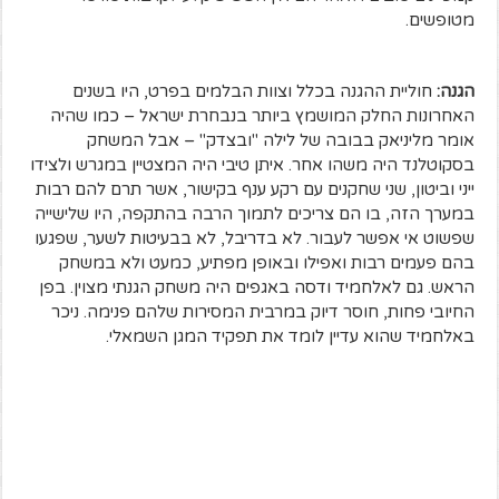
מטופשים.
הגנה:
חוליית ההגנה בכלל וצוות הבלמים בפרט, היו בשנים
האחרונות החלק המושמץ ביותר בנבחרת ישראל – כמו שהיה
אומר מליניאק בבובה של לילה "ובצדק" – אבל המשחק
בסקוטלנד היה משהו אחר. איתן טיבי היה המצטיין במגרש ולצידו
ייני וביטון, שני שחקנים עם רקע ענף בקישור, אשר תרם להם רבות
במערך הזה, בו הם צריכים לתמוך הרבה בהתקפה, היו שלישייה
שפשוט אי אפשר לעבור. לא בדריבל, לא בבעיטות לשער, שפגעו
בהם פעמים רבות ואפילו ובאופן מפתיע, כמעט ולא במשחק
הראש. גם לאלחמיד ודסה באגפים היה משחק הגנתי מצוין. בפן
החיובי פחות, חוסר דיוק במרבית המסירות שלהם פנימה. ניכר
באלחמיד שהוא עדיין לומד את תפקיד המגן השמאלי.