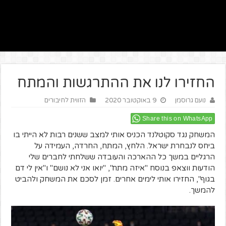
החזירו לנו את ההתרגשות והמתח
נועם גרוסמן
9 באוקטובר 2020
הזווית לחיבורים
Share this on WhatsApp
המשחק נגד סקוטלנד הכניס אותי למצב ששנים רבות לא הייתי בו
ביחס לנבחרת ישראל. הלחץ, המתח, החרדה, העמידה על
הרגליים במשך כל ההארכה והעובדה ששלחתי לחברים שלי
הודעות ווצאפ בנוסח "איזה מתח", "יואו אני לא נושם" ו"אין לי דם
בגוף", החזירו אותי לימים אחרים. זמן לסכם את המשחק ולהביט
להמשך.