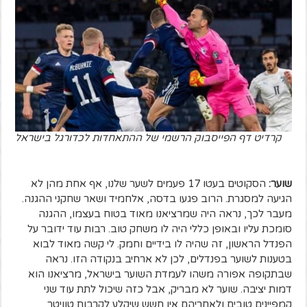
קרדיט דף הפייסבוק הרשמי של ההתאחדות לכדורגל בישראל
שוער:
הסקוטים בעטו 17 פעמים לשער שלנו, אף אחת מהן לא
הגיעה למסגרת. הרוב פגעו בדסה, אלחמיד ושאר שחקני ההגנה.
מעבר לכך, נראה היה שמרציאנו מאוד בטוח בעצמו, ההגנה
סומכת עליו ובאופן כללי היה לו משחק טוב. רבות עוד ידובר על
הפנדל הראשון, זה שהיה לו בידיים וחמק. לי קשה מאוד לבוא
בטענות לשוער בפנדלים, לכן לא ארחיב בנקודה הזו. נראה
שבתקופה אפורה משהו לעמדת השוער בישראל, מרציאנו הוא
דמות יציבה. שוער לא מבריק, אבל כזה שיכול לתת עוד שני
קמפיינים טובים ולאחריהם אין חשש שיקלע לקרבות טוויטר