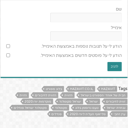
שם
אימייל
הודע לי על תגובות נוספות באמצעות האימייל.
הודע לי על פוסטים חדשים באמצעות האימייל.
Tags
HAZAVIT
HAZAVIT.CO.IL
בלוג ספורט
הבית של אוהדי הספורט בישראל
הזווית
הזווית לחיבורים
הזוית
זווית לחיבורים
ישראל
ישראל סקוטלנד
מוקדמות יורו 2020
נבחרת ישראל
נועם גרוסמן בלוג
סקוטלנד
סקוטלנד ישראל פנדלים
ערן זהבי
פלייאוף העליה ליורו 2020
פנדלים