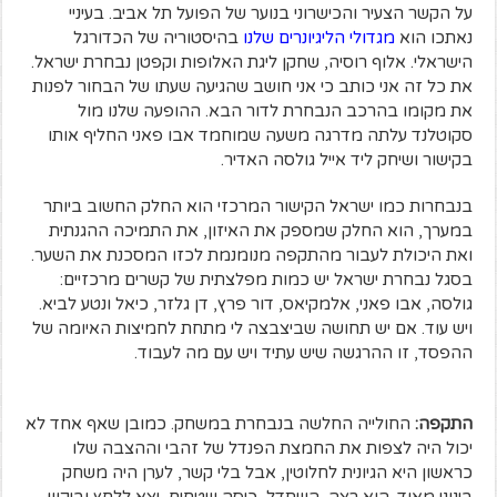
על הקשר הצעיר והכישרוני בנוער של הפועל תל אביב. בעיניי
נאתכו הוא
מגדולי הליגיונרים שלנו
בהיסטוריה של הכדורגל
הישראלי. אלוף רוסיה, שחקן ליגת האלופות וקפטן נבחרת ישראל.
את כל זה אני כותב כי אני חושב שהגיעה שעתו של הבחור לפנות
את מקומו בהרכב הנבחרת לדור הבא. ההופעה שלנו מול
סקוטלנד עלתה מדרגה משעה שמוחמד אבו פאני החליף אותו
בקישור ושיחק ליד אייל גולסה האדיר.
בנבחרות כמו ישראל הקישור המרכזי הוא החלק החשוב ביותר
במערך, הוא החלק שמספק את האיזון, את התמיכה ההגנתית
ואת היכולת לעבור מהתקפה מנומנמת לכזו המסכנת את השער.
בסגל נבחרת ישראל יש כמות מפלצתית של קשרים מרכזיים:
גולסה, אבו פאני, אלמקיאס, דור פרץ, דן גלזר, כיאל ונטע לביא.
ויש עוד. אם יש תחושה שביצבצה לי מתחת לחמיצות האיומה של
ההפסד, זו ההרגשה שיש עתיד ויש עם מה לעבוד.
התקפה:
החולייה החלשה בנבחרת במשחק. כמובן שאף אחד לא
יכול היה לצפות את החמצת הפנדל של זהבי וההצבה שלו
כראשון היא הגיונית לחלוטין, אבל בלי קשר, לערן היה משחק
בינוני מאוד. הוא רצה, השתדל, כיסה שטחים, יצא ללחץ וביקש