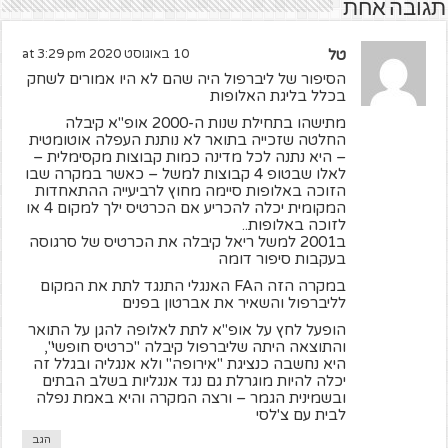
תגובה אחת
טל
10 באוגוסט 2020 at 3:29 pm
הסיפור של ליברפול היה שהם לא היו אמורים לשחק
בכלל בליגת האלופות
מתישהו בתחילת שנות ה-2000 אופ"א קיבלה
החלטה שזכייה בתואר לא נותנת העפלה אוטומטית
– היא נתנה לכל מדינה כמות קבוצות מקסימלית –
לאלו שבטופ 4 קבוצות למשל – כאשר במקרה שבו
הזוכה באלופות סיימה מחוץ לרביעייה ההתאחדות
המקומית יכלה להכריע אם הכרטיס ילך למקום 4 או
לזוכה באלופות..
ב2001 למשל ריאל קיבלה את הכרטיס של סרגוסה
בעקבות סיפור דומה
במקרה הזה הFA האנגלי התנגד לתת את המקום
לליברפול והשאיר את אברטון בפנים
הופעל לחץ על אופ"א לתת לאלופה להגן על התואר
והתוצאה היתה שליברפול קיבלה "כרטיס חופשי",
היא נחשבה כנציגת "אירופה" ולא אנגליה ובגלל זה
יכלה להיות מוגרלת גם נגד אנגליות בשלב הבתים
ובשמינית הגמר – ורצה המקרה והיא באמת נפלה
לבית עם צ'לסי
הגב