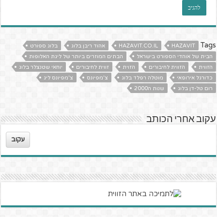
Tags
HAZAVIT
HAZAVIT.CO.IL
אהוד ריבן בלוג
בלוג ספורט
הבית של אוהדי הספורט בישראל
הבתים המוזרים ביותר של ליגת האלופות
הזווית
הזווית לחיבורים
הזוית
זווית לחיבורים
יוחאי שטנצלר בלוג
כדורגל אירופאי
מוטלה רפלד בלוג
צ'מפיונס
צ'מפיונס ליג
רום טל-דן בלוג
שנות ה2000
עקוב אחרי הכותב
עקוב