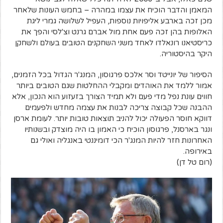
המאמן והדבר הוכיח את עצמו במהרה – בחמש העונות שלאחר
מכן זכה בארבע אליפויות נוספות, העפיל לשלושה גמרי ליגת
האלופות בהן זכה פעם אחת מול אברם גרנט וצ'לסי והפך את
כריסטיאנו רונאלדו לאחד משני השחקנים הטובים בעולם ולשחקן
היקר בהיסטוריה.
הסיפור של יונייטד וסר אלכס פרגוסון, המנג'ר הגדול בכל הזמנים,
אמור ללמד את האוהדים ומקבלי ההחלטות שגם הטובים ביותר
חווים עונת נפל מדי פעם ולא תמיד הצורך בזעזוע הוא הנכון, אלא
ההבנה שכל קבוצה צריכה לבנות את עצמה מחדש ולפעמים
דווקא חוסר הפעולה יכול להניב תוצאות טובות יותר. לעומת ארסן
ונגר בארסנל, פרגוסון הוכיח כי האמון בו היה מוצדק ובשנותיו
האחרונות חזר להיות המנג'ר הכי דומיננטי באנגליה ואולי גם
באירופה.
(רום טל דן)