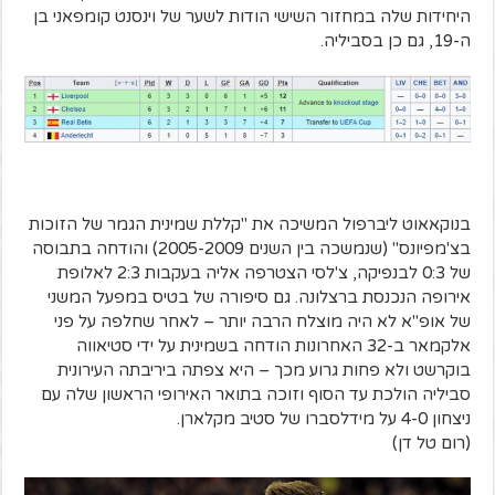
היחידות שלה במחזור השישי הודות לשער של וינסנט קומפאני בן
ה-19, גם כן בסביליה.
בנוקאאוט ליברפול המשיכה את "קללת שמינית הגמר של הזוכות
בצ'מפיונס" (שנמשכה בין השנים 2005-2009) והודחה בתבוסה
של 0:3 לבנפיקה, צ'לסי הצטרפה אליה בעקבות 2:3 לאלופת
אירופה הנכנסת ברצלונה. גם סיפורה של בטיס במפעל המשני
של אופ"א לא היה מוצלח הרבה יותר – לאחר שחלפה על פני
אלקמאר ב-32 האחרונות הודחה בשמינית על ידי סטיאווה
בוקרשט ולא פחות גרוע מכך – היא צפתה ביריבתה העירונית
סביליה הולכת עד הסוף וזוכה בתואר האירופי הראשון שלה עם
ניצחון 4-0 על מידלסברו של סטיב מקלארן.
(רום טל דן)