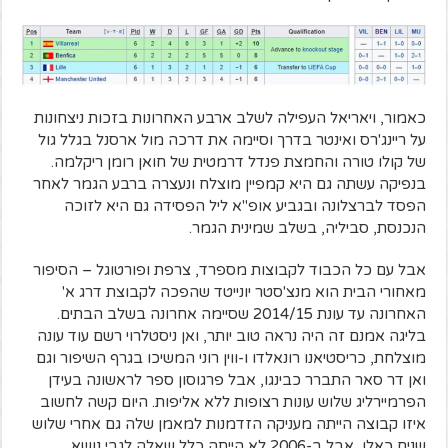
כאמור, ויאריאל העפילה לשלב ארבע האחרונות בזכות ניצחונות
על ריינג'רס ואינטר בדרך וסיימה את דרכה מול ארסנל בגלל גול
של קולו טורה והחמצת פנדל דרמטית של חואן רומן ריקלמה.
בנפיקה עשתה גם היא קמפיין מוצלח ונעצרה ברבע הגמר לאחר
הפסד לברצלונה ובגביע אופ"א ליל הפסידה גם היא לזוכה
הנכנסת, סביליה, בשלב שמינית הגמר.
אבל עם כל הכבוד לקבוצות מספרד, צרפת ופורטוגל – הסיפור
מאחורי הבית הוא מנצ'סטר יונייטד שהפכה לקבוצת דרג א'
האחרונה עד עונת 2014/15 שסיימה אחרונה בשלב הבתים.
בליגה אמנם זה היה נראה טוב יותר, ואן ניסטלרוי רשם עוד עונה
מוצלחת, כריסטיאנו רונאלדו ו-ווין רוני המשיכו בגרף השיפור וגם
ואן דר סאר התברר כבינגו, אבל פרגוסון ספר לראשונה בעידן
הפרמיירליג שלוש עונות רצופות ללא אליפות. היום קשה לחשוב
איזו קבוצה הייתה מעניקה הזדמנות למאמן שלה גם אחרי שלוש
שנים כאלו, אבל ב-2006 לא הייתה כלל שאלה לגבי נושא