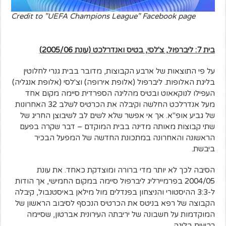
Credit to "UEFA Champions League" Facebook page
בית 7: ליברפול, צ'לסי, בטיס ואנדרלכט (עונת 2005/06)
על פי התוצאות של ארבע הקבוצות, מדובר בבית גנרי לחלוטין
בליגת האלופות. ליברפול (אלופת אירופה) וצ'לסי (אלופת אנגליה)
העפילו לנוקאאוט ובטיס מהליגה הספרדית סיימה מקום אחד
מעל אנדרלכט החלשה וקיבלה את הכרטיס לשלב 32 האחרונות
של גביע אופ"א. אך אי אפשר שלא לשים לב לשיבוצן החריג של
שתי קבוצות מאותה מדינה בבית המוקדם – דבר שקרה בפעם
הראשונה והאחרונה במתכונת החדשה של המפעל הבכיר
ביבשת.
הסיבה לכך לא יותר מדי ברורה ומוצדקת כאחד. את עונת
2004/05 בפרמיירליג ליברפול סיימה במקום החמישי, אך הודות
ל-3:3 ההיסטורי והניצחון בפנדלים מול מילאן באיסטנבול, קיבלה
הקבוצה של רפא בניטס את הכרטיס הנכסף לסיבוב הראשון של
המוקדמות על חשבונה של יריבתה העירונית אברטון, שסיימה
רביעית בליגה.