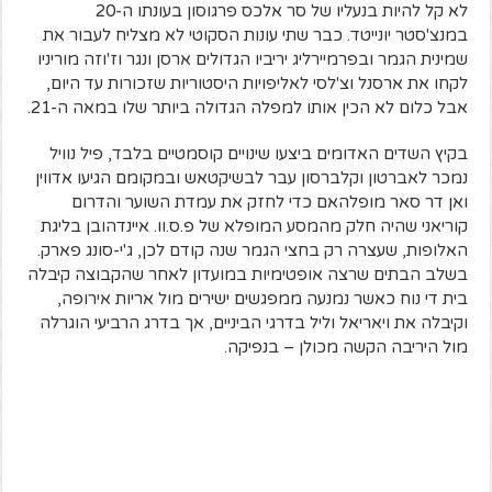
לא קל להיות בנעליו של סר אלכס פרגוסון בעונתו ה-20
במנצ'סטר יונייטד. כבר שתי עונות הסקוטי לא מצליח לעבור את
שמינית הגמר ובפרמיירליג יריביו הגדולים ארסן ונגר וז'וזה מוריניו
לקחו את ארסנל וצ'לסי לאליפויות היסטוריות שזכורות עד היום,
אבל כלום לא הכין אותו למפלה הגדולה ביותר שלו במאה ה-21.
בקיץ השדים האדומים ביצעו שינויים קוסמטיים בלבד, פיל נוויל
נמכר לאברטון וקלברסון עבר לבשיקטאש ובמקומם הגיעו אדווין
ואן דר סאר מופלהאם כדי לחזק את עמדת השוער והדרום
קוריאני שהיה חלק מהמסע המופלא של פ.ס.וו. איינדהובן בליגת
האלופות, שעצרה רק בחצי הגמר שנה קודם לכן, ג'י-סונג פארק.
בשלב הבתים שרצה אופטימיות במועדון לאחר שהקבוצה קיבלה
בית די נוח כאשר נמנעה ממפגשים ישירים מול אריות אירופה,
וקיבלה את ויאריאל וליל בדרגי הביניים, אך בדרג הרביעי הוגרלה
מול היריבה הקשה מכולן – בנפיקה.