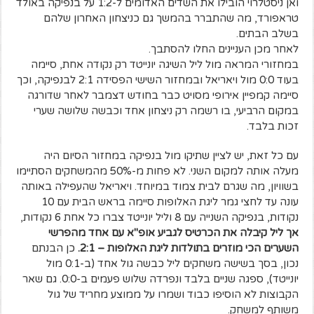
ואן ניסטלרוי הובילו את השדים האדומים ל-1:2 על בנפיקה באולד
טראפורד, מה שהתברר בהמשך גם כניצחון האחרון שלהם
בשלב הבתים.
לאחר מכן העניינים החלו להסתבך.
במחזורי המראה מול ליל השיגה יונייטד רק נקודה אחת, סיימה
בעוד 0:0 מול ויאריאל ובמחזור השישי הפסידה 2:1 לבנפיקה, וכך
סיימה קמפיין אירופי מסויט כבר בחודש דצמבר לאחר שדורגה
במקום הרביעי, בו רשמה רק ניצחון אחד וכבשה שלושה שערי
זכות בלבד.
עם כל זאת, יש לציין שתיקו מול בנפיקה במחזור הסיום היה
מעלה אותה למקום השני. לא פחות מ-50% מהמשחקים הסתיימו
בשוויון, מה שגרם לבית צמוד במיוחד. ויאריאל שהעפילה באותה
עונה עד לחצי גמר ליגת האלופות סיימה בראש הבית עם 10
נקודות, בנפיקה השנייה עם 8 וליל יונייטד צברו כל אחת 6 נקודות,
אך ליל קיבלה את הכרטיס לגביע אופ"א עם אחד מהפרשי
השערים הכי מוזרים בתולדות ליגת האלופות – 2:1.
כן הבנתם
נכון, בסך בשישה משחקים ליל כבשה גול אחד (ב-0:1 מול
יונייטד), ספגה שניים בלבד ונפרדה שלוש פעמים ב-0:0. גם שאר
הקבוצות לא הוסיפו כבוד ושמרו על ממוצע מחריד של גול
משותף למשחק.