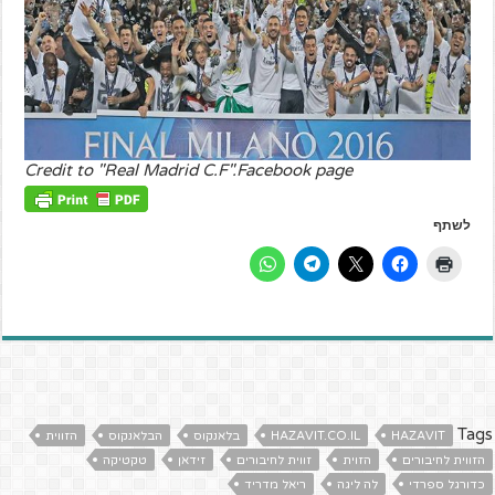
Credit to "Real Madrid C.F".Facebook page
לשתף
Tags
HAZAVIT
HAZAVIT.CO.IL
בלאנקוס
הבלאנקוס
הזווית
הזווית לחיבורים
הזוית
זווית לחיבורים
זידאן
טקטיקה
כדורגל ספרדי
לה ליגה
ריאל מדריד