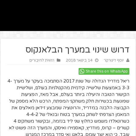
דרוש שינוי במערך הבלאנקוס
יוסף דיגורקר
14 בינואר 2018
הזווית לחיבורים
Share this on WhatsApp
ריאל מדריד הגדולה של שנת 2017 הסתמכה בעיקר על מערך 4-
3-3 באמצעות שלישייה קידמית מהקטלניות בעולם, ושלישיית
הקישור הטובה והיעילה ביותר בעולם, אבל מאז, הפציעות
שפוגעות בכשירות חלק משחקני המפתח, הרכש הלא מספק של
הקבוצה הלבנה במדריד, והרוטציה שמבצע זידאן מאלצים את
המאמן הצרפתי לשחק במערך בטוח ובנאלי של 4-4-2
כשרונאלדו משמש כחלוץ שני ליד בנזמה, ובקישור משחקים 4
קשרים – קרוס, מודריץ, קאסמירו ואיסקו, והמערך הזה פשוט לא
עובד, כי הוא יוצר עומס, בלאגן ואי סדר במרכז המגרש.