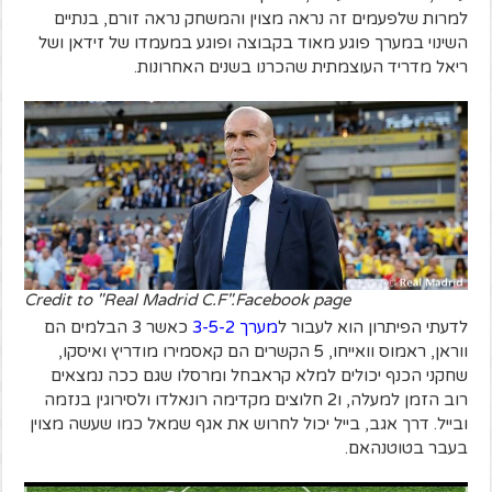
למרות שלפעמים זה נראה מצוין והמשחק נראה זורם, בנתיים
השינוי במערך פוגע מאוד בקבוצה ופוגע במעמדו של זידאן ושל
ריאל מדריד העוצמתית שהכרנו בשנים האחרונות.
Credit to "Real Madrid C.F".Facebook page
לדעתי הפיתרון הוא לעבור ל
מערך 3-5-2
כאשר 3 הבלמים הם
ווראן, ראמוס וואייחו, 5 הקשרים הם קאסמירו מודריץ ואיסקו,
שחקני הכנף יכולים למלא קראבחל ומרסלו שגם ככה נמצאים
רוב הזמן למעלה, ו2 חלוצים מקדימה רונאלדו ולסירוגין בנזמה
ובייל. דרך אגב, בייל יכול לחרוש את אגף שמאל כמו שעשה מצוין
בעבר בטוטנהאם.