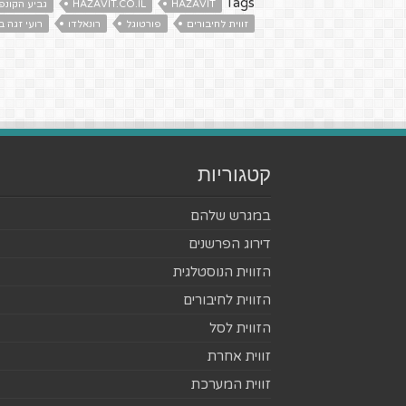
Tags
HAZAVIT
HAZAVIT.CO.IL
גביע הקונפ
זווית לחיבורים
פורטוגל
רונאלדו
רועי זגה ב
קטגוריות
במגרש שלהם
דירוג הפרשנים
הזווית הנוסטלגית
הזווית לחיבורים
הזווית לסל
זווית אחרת
זווית המערכת