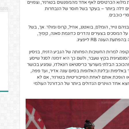
את מלוא הכרטיסים לאף אחד מהמפגשים בטורניר, וצפויים
ם דלה ביותר – בעיקר בשל חוסר של הנבחרות
י כוכבים.
הם נוייר, הומלס, בואטנג, אוזיל, קרוס ומולר. אך, בשל
ל המסכים בצעירים נהדרים כדוגמת סאנה, קימיך,
 העונה RB לייפציג.
ופה למרות החשיבות הפחותה של הגביע הזניח, בניסיון
נסציונית בקיץ שעבר, ולשם כך היא זימנה לסגל שייסע
כוכב הבלתי מעורער כריסטיאנו רונאלדו, שמגיע בכושר
באליפות ובליגת האלופות בסיום עונה אדיר, ועד פפה,
או הופכת אותם לאחת הפייבוריטיות בטורניר, אם לא
 אחד הווינרים הגדולים ביותר של הכדורגל העולמי