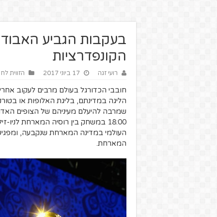
בעקבות הגביע האבוד 
הקונפדרציות
רועי זגה
17 ביוני 2017
הזווית לחי
חובבי הכדורגל בעולם מרבים לעקוב אחרי 
הליגה במדינתם, בליגת האלופות או בטורני
שמרבה להיעלם מעיניהם של הצופים האדוקי
18:00
במשחק בין רוסיה המארחת לניו-זילנ
העולמי במדינה המארחת שנקבעה, ומפגיש 
המארחת.