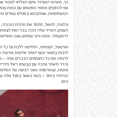
כך, מארגני הטורניר אינם הצליחו למכור 
אף להתקיים מספר מפגשים עם כמות צופי
המשתתפות, שמתבטא בסגלים צעירים וחסר
גרמניה, למשל, תחסר את מרבית כוכביה, בני
העומק האדיר שלה נזכה בכל זאת לצפות ע
דראקסלר, וטימו ורנר שסיפק עונה מופלאה בהפתעת
פורטוגל, לעומתה, החליטה ללכת על כל הק
לזכות בתואר נוסף לאחר אליפות אירופה הס
לרוסיה את כל התותחים הכבדים שלה – מה
נהדר ולאחר שזכה עם קבוצתו ריאל מדריד 
מוטיניו, קווארסמה ונאני. הגישה של הסלס
הגדולה ביותר – בטח כאשר בסגל שלה נמצא
כיום.