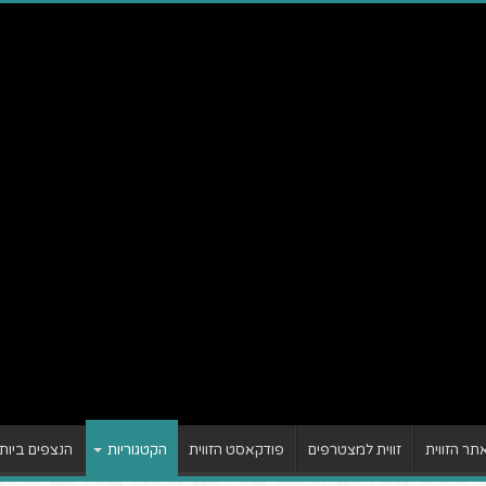
ר הזווית
זווית למצטרפים
פודקאסט הזווית
הקטגוריות
הנצפים ביות