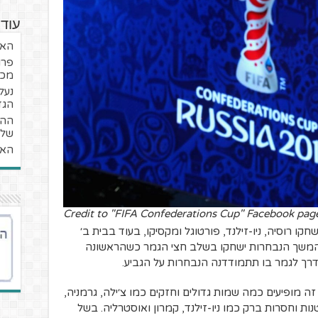
עוד 
האר
פרו
מכו
נעל
הגדול
ההג
של 
האנ
Credit to "FIFA Confederations Cup" Facebook pag
קו רוסיה, ניו-זילנד, פורטוגל ומקסיקו, בעוד בבית ב׳
. בהמשך הנבחרות ישחקו בשלב חצי הגמר כשהראשונה
בדרך לגמר בו תתמודדנה הנבחרות על הגביע.
 מופיעים כמה שמות גדולים וחזקים כמו צ׳ילה, גרמניה,
נות וחסרות ברק כמו ניו-זילנד, קמרון ואוסטרליה. בשל