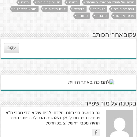
הבית של אוהדי הספורט בישראל
הזווית
הזווית לחיבורים
הזוית
זווית לחיבורים
זלצבורג
כדורגל
ליגת האלופות
מור שפייר בלוג
מרטין אודגור
נורבגיה
נורווגיה
עקוב אחרי הכותב
עקוב
בקטנה על מור שפייר
גר במושב בני ראם. נולדתי לבית של אוהדי מכבי ת"א
ויובנטוס בכדורגל, אך האהבה הגדולה ביותר תמיד
תהיה מכבי ראשל"צ בכדורסל.