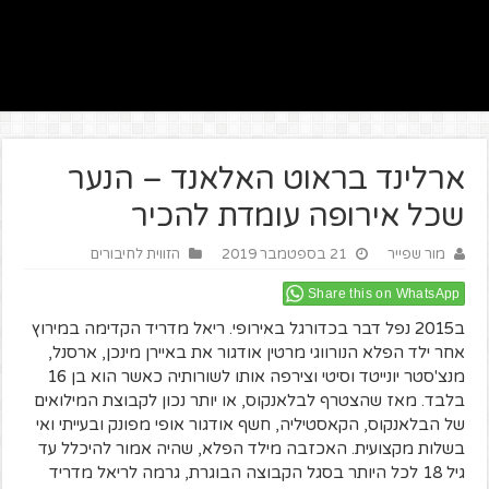
ארלינד בראוט האלאנד – הנער
שכל אירופה עומדת להכיר
מור שפייר
21 בספטמבר 2019
הזווית לחיבורים
Share this on WhatsApp
ב2015 נפל דבר בכדורגל באירופי. ריאל מדריד הקדימה במירוץ
אחר ילד הפלא הנורווגי מרטין אודגור את באיירן מינכן, ארסנל,
מנצ'סטר יונייטד וסיטי וצירפה אותו לשורותיה כאשר הוא בן 16
בלבד. מאז שהצטרף לבלאנקוס, או יותר נכון לקבוצת המילואים
של הבלאנקוס, הקאסטיליה, חשף אודגור אופי מפונק ובעייתי ואי
בשלות מקצועית. האכזבה מילד הפלא, שהיה אמור להיכלל עד
גיל 18 לכל היותר בסגל הקבוצה הבוגרת, גרמה לריאל מדריד