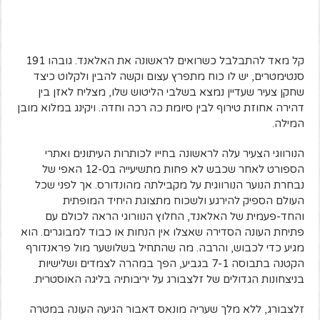
קל מאד להתבלבל כשרואים לראשונה את האלאנד. גובהו 191
סנטימטרים, יש לו כוח מתפרץ עצום וקשה להבין ולקלוט כיצד
שחקן צעיר שעדיין נמצא בשלבי הליטוש שלו, מצליח לאזן בין
דהירה אחוזת טירוף לבין סיומת כה רכה וחדה. ויקינג במלוא מובן
המילה.
הנורווגי הצעיר עלה לראשונה בחייו לכותרות העיתונים ואתרי
הספורט לאחר שכבש לא פחות מתשיעייה ב12-0 האפי של
נבחרת הנוער הנורווגית על מקבילתה מהונדורס. אך לפני שכל
העולם הספיק להירגע ולשכוח מתצוגת היחיד המופתית
והחד-פעמית של האלאנד, החלוץ הנוורוגי הראה לכולם עם
פתיחת העונה הסדירה שאצלו אין הנחות או כבוד למבוגרים. הוא
מגיע כדי לכבוש, והרבה. מה שהתחיל בשלושער מול פראנדורף
הקטנה בתבוסה 7-1 בגביע, הפך במהרה לצמדים ושלישיות
בניצחונות הגדולים של זלצבורג על יריבותיה בליגה האוסטרית.
זלצבורג, ללא מלך שעריה מונאס דאבור הגיעה העונה במטרה