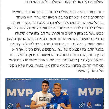
לשלוח את אודגור לתקופת השאלה בליגה ההולנדית.
כיום נראה שהעניינים מתחילים להסתדר עבור אודגור שמצליח
להתקרב לריאל, לא רק בהיבט הגיאוגרפי שהרי הוא משחק
בריאל סוסיאדד בימים אלו, אלא גם בהיבט המקצועי – אודגור
הצליח להיכנס להרכב הפותח של אימנול אלגואסיל לעונה זו ואף
כבש שער בניצחון החשוב והיוקרתי של קבוצתו על אתלטיקו
מדריד, הטוענת הרשמית לכתר אלופת ספרד. מאז שהפך באופן
רשמי לשחקן ריאל מדריד, אודגור הספיק כבר להחליף קידומת.
בסגל הקבוצה נמצאים שלושה שחקנים צעירים ממנו, אך הוא
עדיין ממתין להזדמנות הממשית הראשונה מזידאן. בריאל, כמו
בריאל, לעולם אין לדעת מה יוליד יום, כאשר פלורטינו פרס נמצא
מאחורי ההגה, מקומו של אף שחקן אינו בטוח, בטח שלא מקומו
של השחקן הצעיר.