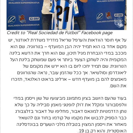
Credit to "Real Sociedad de Fútbol" Facebook page
על אף חוסר הוודאות והערפל שריאל מדריד משדרת לאודגור, יש
מקום אחד בו הוא תמיד יהיה הבן המועדף – בנורווגיה. שם הוא
מככב במדי הנבחרת מגיל תיכון, שם הוא חרך את הדשא בליגה
המקומית והיה לשחקן הצעיר ביותר אי פעם שמשחק בליגת העל
הנורווגית. שם תמיד יחכו ליום בו הוא יירש את מקומם של
ליאונדרסן וסולשיאר. אך ככל שהזמן עובר, נראה שהנורווגים
מאמצים להם בן מועדף חדש – ארלינג בראוט האלנאד, תזכרו
את השם.
בעוד שהעם היושב בציון מתמוגג מביצועיו של שון וייסמן במדי
וולפסבורגר ומקלל את ז'ולן לופטגי מאמן סביליה על כך שלא
נותן הזדמנויות למונאס דאבור, מחליפו של דאבור בזלצבורג
כבר הספיק לכבוש את מקומו של קודמו בחוד וגם להשאיר
מאחור את וייסמן המצוין בטבלת מלכי השערים בבונדסליגה
האוסטרית. והוא רק בן 19.