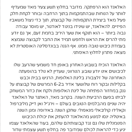
האלאנד הוא הרפתקה. מדובר בחלוץ תשע צעיר מאד שמעדיף
לוותר על הנוחות שבהתמקמות בתוך הרחבה ובוחר לקחת חלק
פעיל מאד ביצירת התקפותיה של קבוצתו, תוך כדי ניצול משאביו
הפיזיים. להאלאנד, יש שיגידו בניגוד לאודגור, יש מוסר עבודה
גבוה ביותר – הוא תוקף את שער היריב בחמת זעם, אך גם יודע
מתי להרים את הראש ולחפש תמיד את החבר לקבוצה שנמצא
בעמדת כיבוש טובה ממנו. אף הגנה בבונדסליגה האוסטרית לא
מצאה פתרון לחלוץ האימתני.
האלאנד הוכיח בשבוע האחרון באופן חד משמעי שהרעב שלו
לכיבושים אינו יודע שובע. הנורווגי, שעדיין לא נולד בהופעתה
האחרונה של זלצבורג בליגת האלופות, הרגיש בבית וכבש
בקלילות ובקור רוח שלושער אדיר ב6-2 המרשים של קבוצתו על
גנק במחזור הפתיחה של ליגת האלופות ולקח את כדור המשחק
לביתו בפעם הרביעית העונה. בקרוב מאד, האתגר של האלאנד
יהיה שניים מהבלמים הטובים בעולם – וירג'יל ואן דייק מליברפול
וקאלידו קוליבאלי מנאפולי. שחקן השנה באירופה ומגן השנה
באיטליה ינסו למנוע מהאלאנד להעתיק את יכולת הכיבוש
הפנומנלית שלו גם נגד קבוצותיהם שלהם, בעוד שהאלאנד עצמו
יגיע כדי להראות לכולם שמדובר פה בחלוץ תשע עוצמתי שדור