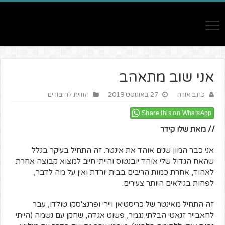
אני שוב מתאהב
כתב אורח
27 באוגוסט 2019
הזווית לחיבורים
Share this on WhatsApp
// מאת שלו קידר
אני כבר המון שנים אוהד את אינטר. זה התחיל בעיקר בגלל
שהאח הגדול שלי אוהד יובנטוס והייתי חייב למצוא קבוצה אחרת
לאהוד, אחרת כמות הריבים בבית יורדת ואין על מה לדבר,
לפחות בגילאים היותר צעירים.
זה התחיל מאינטר של כריסטיאן ויירי ופרנצ'סקו טולדו, עבר
לחאבייר זנאטי הבלתי נגמר, פשוט אגדה, שחקן עם נשמה (הייתי