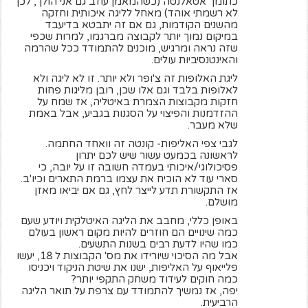
כתומך אטאלנטה (כשהמאמן עוזב גם אני הולך, לכן
לא רשמתי אוהד) מאחל לליגה איכותית וחזקה
מהשנים הקודמות, גם אם זה יתבטא בדיעבד
במיקום נמוך יותר לקבוצה מברגמו, למרות שכפי
שזה נראה ומרגיש, מוכנים להתמודד ככל שהרמה
והאינטנסיביות עולים.
ליגת האלופות זה צ'ופר ולא יותר. זו לא ליגה ולא
לאלופות בלבד וגם אלו שכן, רובן מליגות פחות
חזקות מקבוצות הצמרת באיטליה, אז שמח על
ההזדמנות והפיצוי על הסגנות בגביע, אבל באמת
שלא מעבר.
לגבי צפי האליפות- קונטה זה וואחד החתמה.
לראשונה בכמעט עשור שיש לכם יתרון
פסיכולוגי/איכותי בעמדה חשובה זו על יובה, כי
סארי עוד לא הוכיח את עצמו ברמת התארים וכיו'ב.
אז התקשורת תדע לייצר לחץ, גם אם יביאו מאזן
מושלם.
באופן כללי, מחבב את הליגה האיטלקית ויודע שעם
כמה שינויים הם חוזרים להיות מקום ראשון בעולם
כמו שהיו לדעת רבים בשנות התשעים.
אבל מה הסיכוי שיורידו את מס' הקבוצות ל 18, יעשו
פלייאוף על האליפות, ישנו את שיטת הניקוד ויכניסו
כמה חוקים לעידוד משחק התקפי יותר?
יפה, אז נמשיך להתמודד עם צרפת על תואר הליגה
הרביעית.