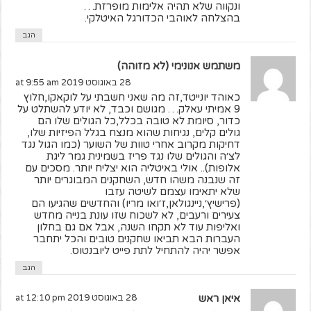
ונקווה שלא תהיה אלימות מופרזת…
בהצלחה לאוהבי הכדורגל האיטלקי.
הגב
משתמש אנונימי (לא מזוהה)
28 באוגוסט 2019 at 9:55 am
כאוהד יונייטד,זה מה שאני חשבתי על לוקאקו,חלוץ
9 אמיתי עאלק… מגושם וכבד, לא יודע להשתלט על
כדור, סיומת לא טובה בכלל,כל הגולים שלו הם
גולים קלים, נגיחות שהוא מנצח בגלל הפיזיות שלו,
דחיקות מקרוב אחרי טוות של השוער (כמו הגול נגד
לצ׳ה והגולים שלו נגד פריז בשמינית גמר ליגת
אלופות).. אולי באיטליה הוא יצליח יותר. מסכים עם
זה שנבנה משהו חדש, השחקנים המבוגרים יותר
שלא יתאימו עצמם לשיטה עזבו
(פרישיץ׳,ניינגולאן,ז׳ואו מריו) והחדשים שהגיעו הם
צעירים ורעבים, לא לשכוח שזו עונת בנייה מחדש
ואליפות עוד לא תקחו השנה, אבל אם גם בחלון
העברות הבא תביאו שחקנים טובים והכל יתחבר
אפשר יהיה להתחיל לתת פייט ליובנטוס.
הגב
איאן ראש
28 באוגוסט 2019 at 12:10 pm