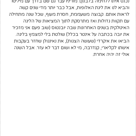
נכנס איתו ללחימה בלבנון). מוריניו עבר גם שם בדרך עם מיליטו
והביא לנו את ליגת האלופות, אבל כבר יותר מדי שנים קשה
לראות אותם. קבוצה משעממת, חסרת מעוף, שכל שנה מתחילה
עם תקוות גדולות ואז מתרסקת לתוך המציאות של הליגה
האיטלקית בשנים האחרונות שבה יובנטוס (שוב פעם אני מזכיר
את יובה בכתבה על אינטר בכלל) שולטת בלי למצמץ בליגה.
הביאו את איקרדי (שעושה הצגות), את נאינגולן שחזר בעקבות
אישתו לקליארי, קנדרבה, מי לא ושום דבר לא עזר. אבל השנה
אולי זה יהיה אחרת.