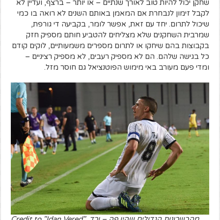
שחקן יכול להיות טוב לאורך שנתיים – או יותר – ברצף, ועדיין לא
לקבל זימון לנבחרת אם המאמן באותם השנים לא רואה בו כמי
שיכול לתרום. יחד עם זאת, אפשר לומר, בקביעה די גורפת,
שמרבית השחקנים שלא מצליחים להטביע חותם מספיק חזק
בקבוצות בהם שיחקו או לתרום מספרים משמעותיים, לוקים קודם
כל בגישה שלהם. הם לא מספיק רעבים, לא מספיק רציניים –
ומדי פעם מעורב באי מימוש הפוטנציאל גם חוסר מזל.
מהכשרונות הגדולים שהיו פה – ורד. Credit to "Idan Vered"