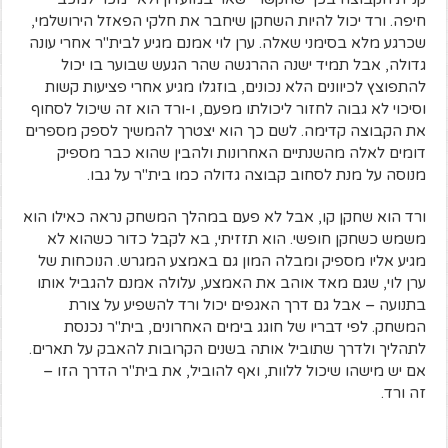
חיפה. ורד יכול להיות השחקן שיחבר את חלקי הפאזל הירושלמי,
שכרגע מלא בסימני שאלה. ערן לוי אמנם מגיע לבית"ר אחרי עונה
גדולה, אבל תמיד ישנה ההרגשה שהר הגעש שבוער בו יכול
להתפוצץ לכיוונים הלא נכונים, בוזגלו מגיע אחרי פציעות קשות
וסיכוי לא גבוה לחזור ליכולתו מפעם, ו-ורד הוא זה שיכול לסחוף
את הקבוצה קדימה. לשם כך הוא יצטרך להמשיך לספק מספרים
דומים לאלה מהשנתיים האחרונות ולהבין שהוא כבר מספיק
מנוסה על מנת לסחוב קבוצה גדולה כמו בית"ר על גבו.
ורד הוא שחקן קו, אבל לא פעם במהלך המשחק נראה כאילו הוא
משמש כשחקן חופשי. הוא תזזיתי, בא לקבל כדור כשהוא לא
מגיע אליו מספיק ומבלה המון גם באמצע המגרש. הנוכחות של
ערן לוי, שגם מאד אוהב את האמצע, עלולה אמנם להגביל אותו
בתנועה – אבל גם דרך האגפים יכול ורד להשפיע על צורת
המשחק. לפי דבריו של חוגג בימים האחרונים, בית"ר נכנסת
לתהליך ולדרך שתוביל אותה בשנים הקרובות להאבק על תארים.
אם יש מישהו שיכול ללוות, ואף להוביל, את בית"ר הדרך הזו –
זה ורד.