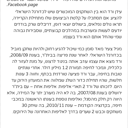
Facebook page.
עידן ורד הוא בין השחקנים המוכשרים שיש לכדורגל הישראלי
להציע. אם תסתכלו על קלטת הביצועים שלו מתחילת הקריירה,
תראו גולים נפלאים, בישולים יוצאי דופן, דריבלים שרק בודדים
יודעים לעשות ומעורבות במהלכים קבוצתיים, שסבירות גבוהה
שמי שהחל אותם הוא ורד בעצמו.
מגיל צעיר מאד סומן כמי שיכול להגיע רחוק ולהיות שחקן מוביל
בכדורגל הישראלי. לאחר שנת פריצה בבית"ר, בעונת 2008/09,
ורד מצא את עצמו עוזב אותה בניגוד לרצונו, על מנת לעזור לה
כלכלית, ונמכר לחיפה תמורת 1.2 מיליון דולר. אחרי שנתיים
טובות בחיפה, עבר ורד פציעה טורדנית בכתף, וחווה 3 עונות
חלשות, שהיו תחילת כדור השלג שמלווה את המועדון הירוק עד
היום. לזכותו של ורד 2 תארי אליפות. אליפות אחת – עם בית"ר
ירושלים בעונת 2007/08, בה לא היה מעורב יתר על המידה, אלא
היווה רק חלק מהסגל; ואליפות נוספת בעונתו הראשונה במכבי
חיפה, בקדנציה הקודמת – עונת 2010/11, בה שיחק 30
משחקים וכבש 2 שערים בדרך לאליפות האחרונה של הירוקים.