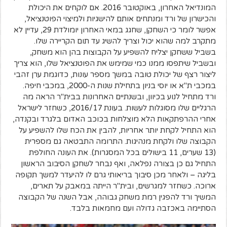
המונדיאל האחרון, באוקטובר 2016. אם לוקחים את היכולת
והכישרון של ורד ומנתחים אותם להישגיות ולמיצוי הפוטנציאל,
אפשר לומר כי השחקן, שחגג במאי האחרון יומולדת 29, עדיין לא
מתקרב למה שהוא יכול וצריך להשיג עד תום הקריירה שלו.
בשביל ששחקן יצליח להשפיע על הקבוצות בהן הוא משחק,
ובשביל שיתפסו ממנו כמי שמימש את הפוטנציאל שלו, הוא צריך
ליצור רצף של יכולת טובה במשך מספר עונות, כדוגמת ערן זהבי
במכבי ת"א או יוסי בניון בתחילת שנות ה-2000, במכבי חיפה.
ורד מתחיל לנוע בכיוון, ובשנתיים האחרונות בבית"ר הראה מה
הרגליים שלו מסוגלות לעשות. בעונת 2016/17, כשחזר לישראל
אחרי ההרפתקאות הלא מוצלחות בכוכב האדום בלגרד ובקנדה,
הוא התחיל לקחת יותר אחריות, להבין את הכח שלו להשפיע על
הקבוצה שלו ולקחת מנהיגות. התרומה התבטאה גם מספרית
(13 שערים, 11 בישולים בכל המסגרות). את העונה החולפת
התחיל גם כן בצורה נפלאה, ואף נבחר לשחקן הסיבוב הראשון
בליגה – ולאחר מכן סיבוך בריאותי גרם לו להיעדר למשך תקופה
ארוכה. כשחזר למגרשים, ובית"ר הייתה במאבק על תארים,
המשיך ורד להפגין רמת משחק גבוהה, אבל השנה של הקבוצה
הסתיימה באכזבה גדולה ועם מחמאות בלבד.