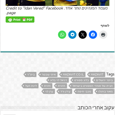
מצמד המנהיגים נותר אחד. Credit to "Idan Vered" Facebook
page.
לשתף
Tags
HAZAVIT
HAZAVIT.CO.IL
איתי שכטר
בית"ר
ביתר ירושלים
בלוג ספורט
דניאל לוי בלוג
הבית של אוהדי הספורט בישראל
הזווית
הזוית
ליגת העל
מאור בוזגלו
מכבי חיפה
עידן ורד
ערן לוי
עקוב אחרי הכותב