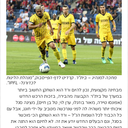
מחכה למנהיג – בית"ר. קרדיט לדף הפייסבוק "מנהלת הליגות
לכדורגל- IPFL".
מבחינה מקצועית, נכון להיום ורד הוא השחקן החשוב ביותר
במערך של בית"ר. הקבוצה מהבירה, בזכות הרכש החדש
(אפונסו טיירה, מאור בוזגלו, ערן לוי, טל בן חיים), מציגה סגל
איכותי יותר משהיה לה לפני שנרכשה מטביב על-ידי חוגג, אבל עם
כל הכבוד לכל השמות הנ"ל – ורד הוא השחקן הכי מוכשר
בסגל, וגם הבעלים החדש יודע את זה. לא לחינם הוא התנה את
קניית הקבוצה בכך שהקשר יישאר במועדון ולא יימכר למכבי