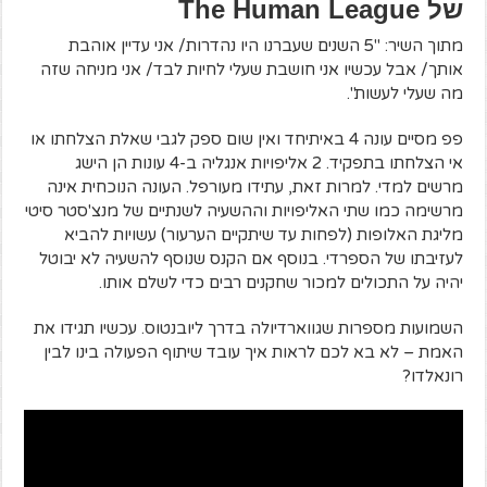
של The Human League
מתוך השיר: "5 השנים שעברנו היו נהדרות/ אני עדיין אוהבת
אותך/ אבל עכשיו אני חושבת שעלי לחיות לבד/ אני מניחה שזה
מה שעלי לעשות".
פפ מסיים עונה 4 באיתיחד ואין שום ספק לגבי שאלת הצלחתו או
אי הצלחתו בתפקיד. 2 אליפויות אנגליה ב-4 עונות הן הישג
מרשים למדי. למרות זאת, עתידו מעורפל. העונה הנוכחית אינה
מרשימה כמו שתי האליפויות וההשעיה לשנתיים של מנצ'סטר סיטי
מליגת האלופות (לפחות עד שיתקיים הערעור) עשויות להביא
לעזיבתו של הספרדי. בנוסף אם הקנס שנוסף להשעיה לא יבוטל
יהיה על התכולים למכור שחקנים רבים כדי לשלם אותו.
השמועות מספרות שגווארדיולה בדרך ליובנטוס. עכשיו תגידו את
האמת – לא בא לכם לראות איך עובד שיתוף הפעולה בינו לבין
רונאלדו?