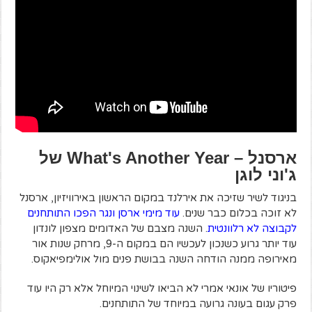
ארסנל – What's Another Year של
ג'וני לוגן
בניגוד לשיר שזיכה את אירלנד במקום הראשון באירוויזיון, ארסנל
לא זוכה בכלום כבר שנים.
עוד מימי ארסן ונגר הפכו התותחנים
לקבוצה לא רלוונטית
. השנה מצבם של האדומים מצפון לונדון
עוד יותר גרוע כשנכון לעכשיו הם במקום ה-9, מרחק שנות אור
מאירופה ממנה הודחה השנה בבושת פנים מול אולימפיאקוס.
פיטוריו של אונאי אמרי לא הביאו לשינוי המיוחל אלא רק היו עוד
פרק עגום בעונה גרועה במיוחד של התותחנים.