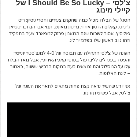
צ'לסי – I Should Be So Lucky של
קיילי מינוג
הסגל של הבלוז מכיל כמה שחקנים צעירים וחסרי ניסיון: ריס
ג'יימס, קאלום הדסון אודוי, מייסון מאונט, תמי אברהם וכריסטיאן
פוליסיץ'. אסור לשכוח שגם המאמן פרנק למפארד צעיר בתפקיד
וזהו ג'וב ראשון שלו בפרמייר ליג.
העונה של צ'לסי התחילה עם תבוסה של 4-0 למנצ'סטר יונייטד
והפסד בפנדלים לליברפול בסופרקאפ האירופי, אבל מאז הבלוז
עלו על המסלול והם נמצאים כעת במקום הרביעי ששווה, כאמור
– ליגת האלופות.
אני יודע שהשיר נראה קצת פחות מתאים לתאר את העונה של
צ'לסי, אבל פשוט תזרמו.