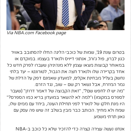
Via NBA.com Facebook page
בטרום עונת 19', שמות של כוכבי הליגה החלו להסתובב באוויר
כגון לברון, פול ג'ורג', אנתוני דייויס ולנארד בעצמו. במוקדם או
במאוחר קבוצות מצאו עצמן ללא מנהיגיהן שעברו לפרק חדש כל
אחד בקריירה שלו ולנארד חצה את הגבול, לטורונטו – יעד בלתי
נחשק בעליל מבחינת אקלים, למועדון שאמנם דפק על הדלת של
גמר המזרח, אבל נשאר רק שם – שוב, נגד הזרם.
"מה יש לו לחפש שם?", "זאת הקבוצה של דאמר דרוזן" (שעבר
לספרס במקומו) ו"למה לא להשאר במועדון בריא כמו הספרס?"
היו מנת חלקו של לנארד לפני תחילת העונה, ביחד עם ממים שלו,
שמח ולא מחייך. הכותב כבר מבין בשלב זה שיש פה עסק עם
גאון תרתי משמע.
אנחנו נעשה עצירה קצרה כדי להזכיר שלא כל כוכב ב-NBA