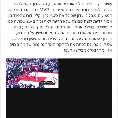
עושה רק דברים שכל האוהדים אוהבים, כל הזמן. קאט לסוף
העונה, לנארד מרים עוד גביע אליפות ו-MVP בגמר נגד הווריירס
הפצועים, אבל מועדון שכולל את סטף, גרין, קליי ודורנט לפרקים,
אמור לדעת לנצח קבוצה שלא הגיעה לאף גמר ב-25 שנותיה כמו
הרפטורס. במילה אחת, וואו. הסגנון ה-לא נפוץ שלו, העובדה
שבחר בניו באלאנס כחברת הנעליים אותו מייצג על המגרש,
הרצון לעשות הגנה על הכוכב של היריבה וכשהשעון מראה עשר
שניות ומטה, גם לקחת את הזריקה האחרונה (מה שלומך בימים
אלו, מר ג'ואל אמביד?), תענוג.