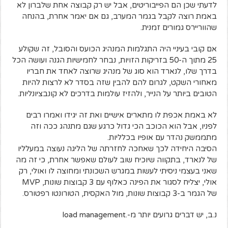
לדעתי שכן הם הפייבוריטים, אבל יש רק קבוצה אחת שלברון לא
באמת רוצה לקבל בגמר המערב, גם אם יאמר אחרת, בהנחה
שהווריירס גמורים זמנית.
אם קובי בעיניי היה התגלמות המנהיג הכועס והסובל, זה שקולע
25 מתוך ה-50 בזריקות הזויות, נבחר לחמישיות הגנה ועושה הכל
בדרך שלו, לנארד הוא סוג של מנהיג שרוצה לאחד את חבריו
מאחורי השקט, לגרום להם להבין שזה בסדר לא לרצות להיות
הטובים ביותר על הנייר, ולהזיז עולמות בדרכים לא קונבציונליות.
לא באמת אכפת לו מתארים אישיים ואת זה יגידו ואמרו רבים
לפניו, אבל הוא הכוכב הכי גדול כרגע שגם מתנהג ככה וזה
מתממשק נהדר עם אופיו בכלליות.
הסיבה היחידה לכך שאחכה לחזרתה של הליגה נעוצה במעלליו
של לנארד, בתקווה שיוכיח שוב לעולם שאפשר אחרת, כי זה מה
שאני בעצמי ניסיתי לעשות במגרש השכונתי ומחוצה לו ואולי, רק
אולי, יצליח לסגור את הפינה כאלוף עם 3 קבוצות שונות, MVP
של הגמר ב-3 קבוצות שונות, מול האקסית, הטורונטו רפטורס.
נ.ב, יש דברים גרועים יותר מ-.load management