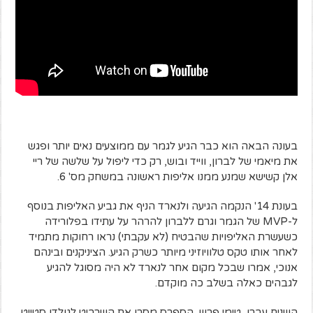
בעונה הבאה הוא כבר הגיע לגמר עם ממוצעים נאים יותר ופגש
את מיאמי של לברון, ווייד ובוש, רק כדי ליפול על שלשה של ריי
אלן קשישא שמנע ממנו אליפות ראשונה במשחק מס' 6.
בעונת 14' הנקמה הגיעה ולנארד הניף את גביע האליפות בנוסף
ל-MVP של הגמר וגרם ללברון להרהר על עתידו בפלורידה
כשעשרת האליפויות שהבטיח (לא עקבתי) נראו רחוקות מתמיד
לאחר אותו טקס טלוויוזיני מיותר כשרק הגיע. הציניקנים ובינהם
אנוכי, אמרו שבכל מקום אחר לנארד לא היה מסוגל להגיע
לגבהים כאלה בשלב כה מוקדם.
השנים עברו, טימי פרש, הספרס מסרו את השרביט לגולדן סטייט