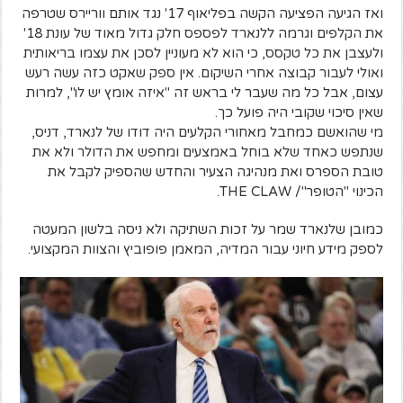
ואז הגיעה הפציעה הקשה בפליאוף 17' נגד אותם ווריירס שטרפה
את הקלפים וגרמה ללנארד לפספס חלק גדול מאוד של עונת 18'
ולעצבן את כל טקסס, כי הוא לא מעוניין לסכן את עצמו בריאותית
ואולי לעבור קבוצה אחרי השיקום. אין ספק שאקט כזה עשה רעש
עצום, אבל כל מה שעבר לי בראש זה "איזה אומץ יש לו", למרות
שאין סיכוי שקובי היה פועל כך.
מי שהואשם כמחבל מאחורי הקלעים היה דודו של לנארד, דניס,
שנתפש כאחד שלא בוחל באמצעים ומחפש את הדולר ולא את
טובת הספרס ואת מנהיגה הצעיר והחדש שהספיק לקבל את
הכינוי "הטופר"/ THE CLAW.
כמובן שלנארד שמר על זכות השתיקה ולא ניסה בלשון המעטה
לספק מידע חיוני עבור המדיה, המאמן פופוביץ והצוות המקצועי.