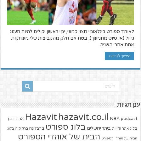
לאוהד ספורט בינלאומי מצוי כמוני, ימי ראשון יכולים להיות תענוג
גדול (או סיוט מתמשך), בטח אם חלק מהקבוצות שלי משחקות
אחת אחרי השניה
המשך לקרוא »
ענן תגיות
hazavit.co.il
Hazavit
NBA
podcast
אהוד ריבן
בלוג ספורט
ביתר ירושלים
ברצלונה
בלוג
אתר הזווית
ברק קורן בלוג
הבית של אוהדי הספורט
הבית של אוהדי הספורט