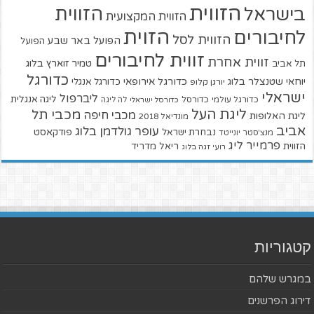
הזווית
הזווית
בישראל
הזווית המקצועית
הזוית
לחיבורים
הזווית לסל
הפועל באר שבע
הפועל
זווית לחיבורים
זווית אחרת
טמיר זוארץ בלוג
תל אביב
כדורגל
יוחאי שטנצלר בלוג
כדורגל אירופאי
כדורגל אנגלי
יורגן קלופ
ישראלי
ליברפול
ליגה אנגלית
כדורגל עולמי
כדורסל
כדורסל ישראלי
לה ליגה
ליגת העל
מכבי תל
מכבי חיפה
ליגת האלופות
מונדיאל 2018
אביב
עופר גולדמן בלוג
פודקאסט
נבחרת ישראל
מנצ'סטר יונייטד
פרמייר ליג
הזווית
ריאל מדריד
רועי זגה בלוג
קטגוריות
במגרש שלהם
דירוג הפרשנים