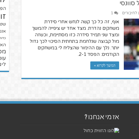
סוונסי
הפו
 לחיבורים
1
זו
אוף, זה כל כך קשה לנחש אחרי סידרת
שטנ
משחקים נהדרת. מצד אחד יש ציפייה להמשך
אנגל
ומצד שני תמיד סידרה כזו מסתיימת, וכשזה
כדור
מול קבוצה שנלחמת בתחתית הסיכוי לכך גדול
האל
יותר. נלך עם ההימור שהצליח לי במשחקים
מכ
הקודמים: הפסד 2-1.
עופ
ליג
המשך לקרוא »
אז מי אנחנו ?