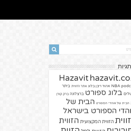
תגיות
hazavit.co.
Hazavit
NBA
podc
ביתר
אהוד ריבן בלוג
אתר הזווית
בלוג ספורט
שלים
ברצלונה
ברק קורן
הבית של
הבית של אוהדי הספורט
הדי הספורט בישראל
ווית
הזווית
הזווית המקצועית
הזוית
יבורים