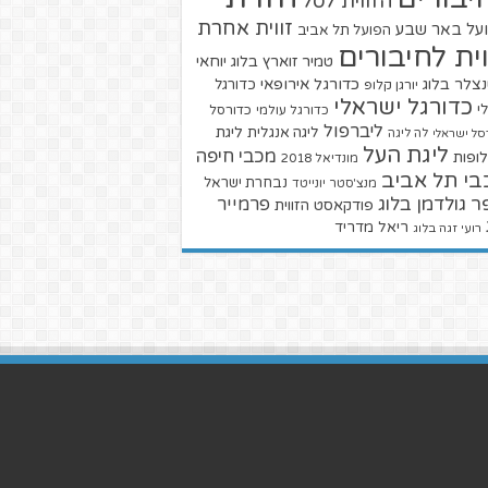
הזווית לסל
זווית אחרת
על באר שבע
הפועל תל אביב
וית לחיבורים
טמיר זוארץ בלוג
יוחאי
צלר בלוג
כדורגל אירופאי
כדורגל
יורגן קלופ
כדורגל ישראלי
י
כדורגל עולמי
כדורסל
ליברפול
ליגת
ליגה אנגלית
סל ישראלי
לה ליגה
ליגת העל
מכבי חיפה
ופות
מונדיאל 2018
בי תל אביב
נבחרת ישראל
מנצ'סטר יונייטד
ר גולדמן בלוג
פרמייר
פודקאסט הזווית
ריאל מדריד
רועי זגה בלוג