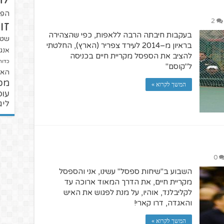
הפו
2
זו
בעקבות חיבתה הרבה ללאפות, כפי שהצהירה
שטנ
בראיון מ–2014 לעירד צפריר (הארץ), החלטתי
אנגל
להציב את הספסל מקריית חיים בכניסה
כדור
ל"קוסם"
האל
מכ
המשך לקרוא »
עופ
ליג
0
השבוע ב"שיחות ספסל" עשינו, אני והספסל
מקריית חיים, את הדרך המאוד ארוכה עד
לקליבלנד, אוהיו, על מנת לפגוש את האיש
והאגדה, דרו קארי!
המשך לקרוא »