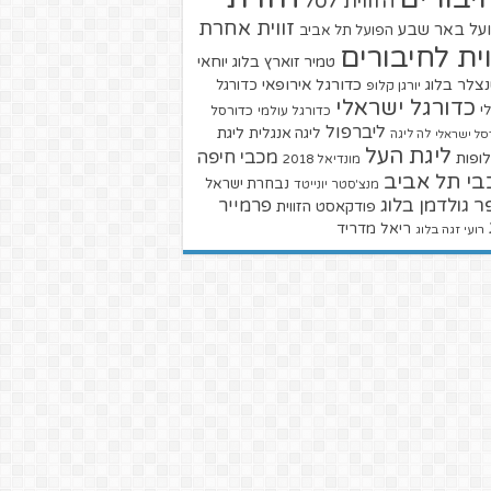
הזווית לסל
זווית אחרת
על באר שבע
הפועל תל אביב
וית לחיבורים
טמיר זוארץ בלוג
יוחאי
צלר בלוג
כדורגל אירופאי
כדורגל
יורגן קלופ
כדורגל ישראלי
י
כדורגל עולמי
כדורסל
ליברפול
ליגת
ליגה אנגלית
סל ישראלי
לה ליגה
ליגת העל
מכבי חיפה
ופות
מונדיאל 2018
בי תל אביב
נבחרת ישראל
מנצ'סטר יונייטד
ר גולדמן בלוג
פרמייר
פודקאסט הזווית
ריאל מדריד
רועי זגה בלוג