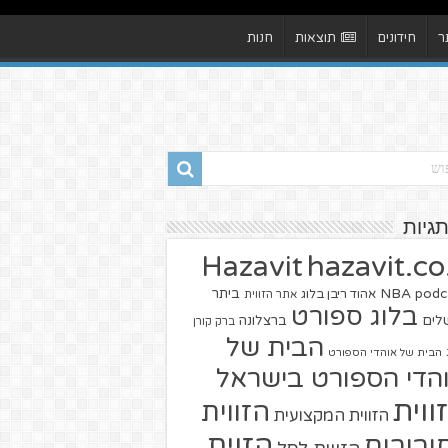
ר
חידונים
תוצאות
חנות
תגיות
hazavit.co.
Hazavit
NBA
podc
ביתר
אהוד ריבן בלוג
אתר הזווית
בלוג ספורט
שלים
ברצלונה
ברק קורן
הבית של
הבית של אוהדי הספורט
הדי הספורט בישראל
ווית
הזווית
הזווית המקצועית
הזוית
יבורים