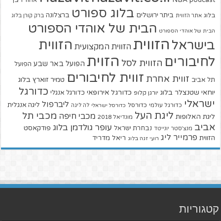
podcast
אהוד ריבן
בלוג ספורט
ביתר ירושלים
ברצלונה
בלוג
אתר הזווית
ברק קורן בלוג
הבית של אוהדי הספורט
הבית של אוהדי הספורט
הזווית
הזווית
בישראל
הזווית המקצועית
הזוית
לחיבורים
הזווית לסל
הפועל באר שבע
הפועל
זווית לחיבורים
זווית אחרת
טמיר זוארץ בלוג
תל אביב
כדורגל
יוחאי שטנצלר בלוג
כדורגל אירופאי
כדורגל אנגלי
יורגן קלופ
ישראלי
ליברפול
ליגה אנגלית
כדורגל עולמי
כדורסל
כדורסל ישראלי
לה ליגה
ליגת העל
מכבי תל
מכבי חיפה
ליגת האלופות
מונדיאל 2018
אביב
עופר גולדמן בלוג
פודקאסט
נבחרת ישראל
מנצ'סטר יונייטד
פרמייר ליג
הזווית
ריאל מדריד
רועי זגה בלוג
קטגוריות