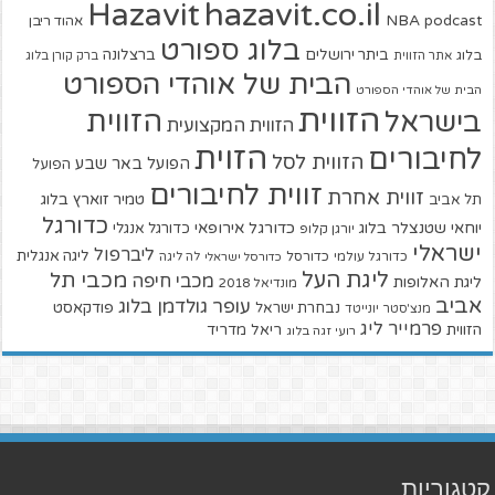
hazavit.co.il
Hazavit
NBA
podcast
אהוד ריבן
בלוג ספורט
ביתר ירושלים
ברצלונה
בלוג
אתר הזווית
ברק קורן בלוג
הבית של אוהדי הספורט
הבית של אוהדי הספורט
הזווית
הזווית
בישראל
הזווית המקצועית
הזוית
לחיבורים
הזווית לסל
הפועל באר שבע
הפועל
זווית לחיבורים
זווית אחרת
טמיר זוארץ בלוג
תל אביב
כדורגל
יוחאי שטנצלר בלוג
כדורגל אירופאי
כדורגל אנגלי
יורגן קלופ
ישראלי
ליברפול
ליגה אנגלית
כדורגל עולמי
כדורסל
כדורסל ישראלי
לה ליגה
ליגת העל
מכבי תל
מכבי חיפה
ליגת האלופות
מונדיאל 2018
אביב
עופר גולדמן בלוג
פודקאסט
נבחרת ישראל
מנצ'סטר יונייטד
פרמייר ליג
הזווית
ריאל מדריד
רועי זגה בלוג
קטגוריות