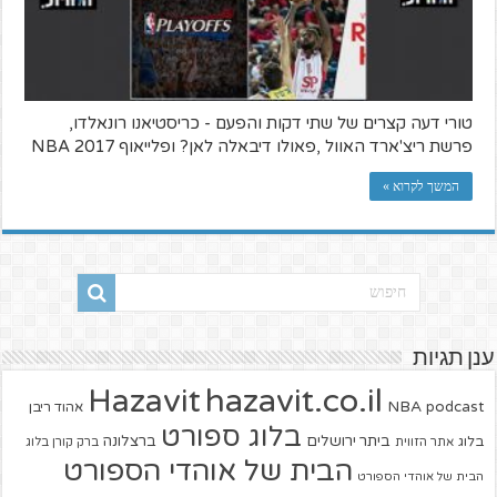
טורי דעה קצרים של שתי דקות והפעם - כריסטיאנו רונאלדו,
פרשת ריצ'ארד האוול ,פאולו דיבאלה לאן? ופלייאוף NBA 2017
המשך לקרוא »
ענן תגיות
hazavit.co.il
Hazavit
NBA
podcast
אהוד ריבן
בלוג ספורט
ביתר ירושלים
ברצלונה
בלוג
אתר הזווית
ברק קורן בלוג
הבית של אוהדי הספורט
הבית של אוהדי הספורט