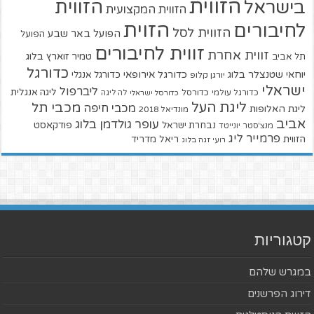
הזווית
הזווית
בישראל
הזווית המקצועית
הזוית
לחיבורים
הזווית לסל
הפועל באר שבע
הפועל
זווית לחיבורים
זווית אחרת
טמיר זוארץ בלוג
תל אביב
כדורגל
יוחאי שטנצלר בלוג
כדורגל אירופאי
כדורגל אנגלי
יורגן קלופ
ישראלי
ליברפול
ליגה אנגלית
כדורגל עולמי
כדורסל
כדורסל ישראלי
לה ליגה
ליגת העל
מכבי תל
מכבי חיפה
ליגת האלופות
מונדיאל 2018
אביב
עופר גולדמן בלוג
פודקאסט
נבחרת ישראל
מנצ'סטר יונייטד
פרמייר ליג
הזווית
ריאל מדריד
רועי זגה בלוג
קטגוריות
במגרש שלהם
דירוג הפרשנים