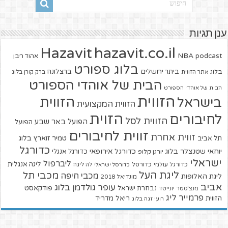
ענן תגיות
hazavit.co.il
Hazavit
NBA
podcast
אהוד ריבן
בלוג ספורט
ביתר ירושלים
ברצלונה
בלוג
אתר הזווית
ברק קורן בלוג
הבית של אוהדי הספורט
הבית של אוהדי הספורט
הזווית
הזווית
בישראל
הזווית המקצועית
הזוית
לחיבורים
הזווית לסל
הפועל באר שבע
הפועל
זווית לחיבורים
זווית אחרת
טמיר זוארץ בלוג
תל אביב
כדורגל
יוחאי שטנצלר בלוג
כדורגל אירופאי
כדורגל אנגלי
יורגן קלופ
ישראלי
ליברפול
ליגה אנגלית
כדורגל עולמי
כדורסל
כדורסל ישראלי
לה ליגה
ליגת העל
מכבי תל
מכבי חיפה
ליגת האלופות
מונדיאל 2018
אביב
עופר גולדמן בלוג
פודקאסט
נבחרת ישראל
מנצ'סטר יונייטד
פרמייר ליג
הזווית
ריאל מדריד
רועי זגה בלוג