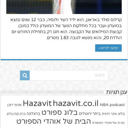
קרלוס סולר באראגן, הוא יליד העיר ולנסיה, כבר 12 שנים נמצא
במועדון ועבר בכל מחלקות הנוער של המועדון כולל כמובן
קבוצת המילואים של הקבוצה. הוא חגג רק בתחילת החודש יום
הולדת 20, והוא מנשא לגובה 1.83 מטרים.
המשך לקרוא »
ענן תגיות
hazavit.co.il
Hazavit
NBA
podcast
אהוד ריבן
בלוג ספורט
ביתר ירושלים
ברצלונה
בלוג
אתר הזווית
ברק קורן בלוג
הבית של אוהדי הספורט
הבית של אוהדי הספורט