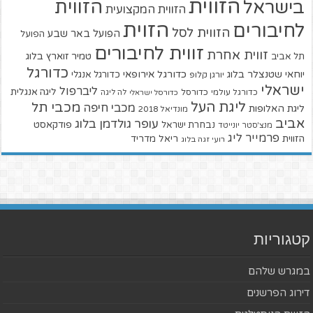
הזווית
הזווית
בישראל
הזווית המקצועית
הזוית
לחיבורים
הזווית לסל
הפועל באר שבע
הפועל
זווית לחיבורים
זווית אחרת
טמיר זוארץ בלוג
תל אביב
כדורגל
יוחאי שטנצלר בלוג
כדורגל אירופאי
כדורגל אנגלי
יורגן קלופ
ישראלי
ליברפול
ליגה אנגלית
כדורגל עולמי
כדורסל
כדורסל ישראלי
לה ליגה
ליגת העל
מכבי תל
מכבי חיפה
ליגת האלופות
מונדיאל 2018
אביב
עופר גולדמן בלוג
פודקאסט
נבחרת ישראל
מנצ'סטר יונייטד
פרמייר ליג
הזווית
ריאל מדריד
רועי זגה בלוג
קטגוריות
במגרש שלהם
דירוג הפרשנים