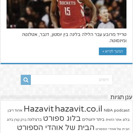
טרייד מרובע עבר הלילה בליגה בין יוסטון, דנבר, אטלנטה
ומינסוטה.
המשך לקרוא »
ענן תגיות
hazavit.co.il
Hazavit
NBA
podcast
אהוד ריבן
בלוג ספורט
ביתר ירושלים
ברצלונה
בלוג
אתר הזווית
ברק קורן בלוג
הבית של אוהדי הספורט
הבית של אוהדי הספורט