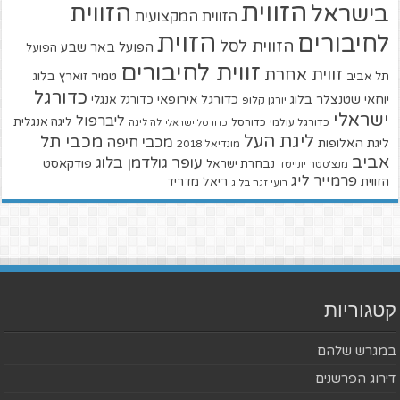
הזווית
הזווית
בישראל
הזווית המקצועית
הזוית
לחיבורים
הזווית לסל
הפועל באר שבע
הפועל
זווית לחיבורים
זווית אחרת
טמיר זוארץ בלוג
תל אביב
כדורגל
יוחאי שטנצלר בלוג
כדורגל אירופאי
כדורגל אנגלי
יורגן קלופ
ישראלי
ליברפול
ליגה אנגלית
כדורגל עולמי
כדורסל
כדורסל ישראלי
לה ליגה
ליגת העל
מכבי תל
מכבי חיפה
ליגת האלופות
מונדיאל 2018
אביב
עופר גולדמן בלוג
פודקאסט
נבחרת ישראל
מנצ'סטר יונייטד
פרמייר ליג
הזווית
ריאל מדריד
רועי זגה בלוג
קטגוריות
במגרש שלהם
דירוג הפרשנים